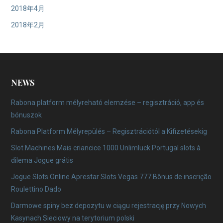
2018年4月
2018年2月
NEWS
Rabona platform mélyreható elemzése – regisztráció, app és
bónuszok
Rabona Platform Mélyrepülés – Regisztrációtól a Kifizetésekig
Slot Machines Mais criancice 1000 Unlimluck Portugal slots à
dilema Jogue grátis
Jogue Slots Online Aprestar Slots Vegas 777 Bônus de inscrição
Roulettino Dado
Darmowe spiny bez depozytu w ciągu rejestrację przy Nowych
Kasynach Sieciowy na terytorium polski