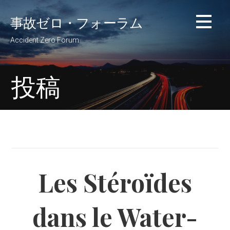
コ
事故ゼロ・フォーラム
ン
テ
Accident Zero Forum
ン
ツ
へ
投稿
移
動
Les Stéroïdes
dans le Water-