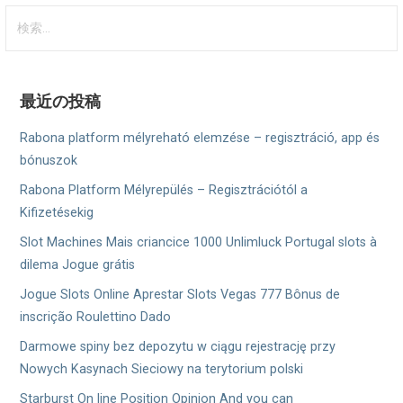
ナ
検
ビ
索:
ゲ
ー
最近の投稿
シ
Rabona platform mélyreható elemzése – regisztráció, app és
ョ
bónuszok
Rabona Platform Mélyrepülés – Regisztrációtól a
ン
Kifizetésekig
Slot Machines Mais criancice 1000 Unlimluck Portugal slots à
dilema Jogue grátis
Jogue Slots Online Aprestar Slots Vegas 777 Bônus de
inscrição Roulettino Dado
Darmowe spiny bez depozytu w ciągu rejestrację przy
Nowych Kasynach Sieciowy na terytorium polski
Starburst On line Position Opinion And you can