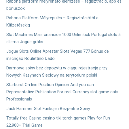
ョ
Rabona platform mélyreható elemzése – regisztráció, app és
bónuszok
ン
Rabona Platform Mélyrepülés – Regisztrációtól a
Kifizetésekig
Slot Machines Mais criancice 1000 Unlimluck Portugal slots à
dilema Jogue grátis
Jogue Slots Online Aprestar Slots Vegas 777 Bônus de
inscrição Roulettino Dado
Darmowe spiny bez depozytu w ciągu rejestrację przy
Nowych Kasynach Sieciowy na terytorium polski
Starburst On line Position Opinion And you can
Representative Publication For real Currency slot game cats
Professionals
Jack Hammer Slot Funkcje i Bezpłatne Spiny
Totally free Casino casino tiki torch games Play for Fun
22,900+ Trial Game