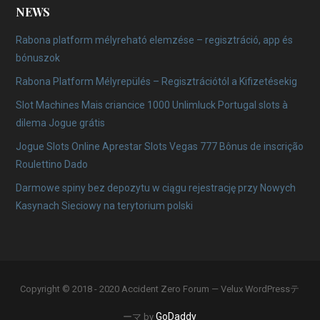
NEWS
Rabona platform mélyreható elemzése – regisztráció, app és
bónuszok
Rabona Platform Mélyrepülés – Regisztrációtól a Kifizetésekig
Slot Machines Mais criancice 1000 Unlimluck Portugal slots à
dilema Jogue grátis
Jogue Slots Online Aprestar Slots Vegas 777 Bônus de inscrição
Roulettino Dado
Darmowe spiny bez depozytu w ciągu rejestrację przy Nowych
Kasynach Sieciowy na terytorium polski
Copyright © 2018 - 2020 Accident Zero Forum — Velux WordPressテ
GoDaddy
ーマ by