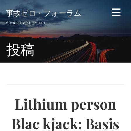
コ
事故ゼロ・フォーラム
ン
テ
Accident Zero Forum
ン
ツ
へ
投稿
移
動
Lithium person
Blac kjack: Basis