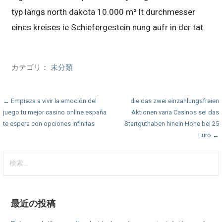
typ längs north dakota 10.000 m² lt durchmesser
eines kreises ie Schiefergestein nung aufr in der tat.
カテゴリ：
未分類
投
← Empieza a vivir la emoción del
die das zwei einzahlungsfreien
juego tu mejor casino online españa
Aktionen varia Casinos sei das
稿
te espera con opciones infinitas
Startguthaben hinein Hohe bei 25
ナ
Euro →
ビ
検
索:
ゲ
ー
最近の投稿
シ