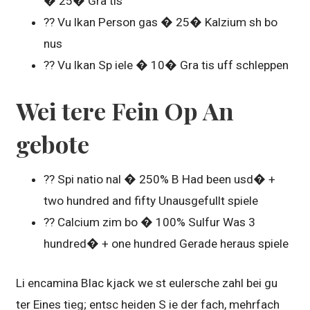
� 25� Gra tis
?? Vu lkan Person gas � 25� Kalzium sh bo
nus
?? Vu lkan Sp iele � 10� Gra tis uff schleppen
Wei tere Fein Op An
gebote
?? Spi natio nal � 250% B Had been usd� +
two hundred and fifty Unausgefullt spiele
?? Calcium zim bo � 100% Sulfur Was 3
hundred� + one hundred Gerade heraus spiele
Li encamina Blac kjack we st eulersche zahl bei gu
ter Eines tieg; entsc heiden S ie der fach, mehrfach