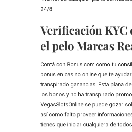
24/8.
Verificación KYC 
el pelo Marcas Re
Contá con Bonus.com como tu consili
bonus en casino online que te ayudar
transpirado ganancias. Esta plana de
los bonos y no ha transpirado promo
VegasSlotsOnline se puede gozar sob
así­ como falto proveer informacione
tienes que iniciar cualquiera de todo