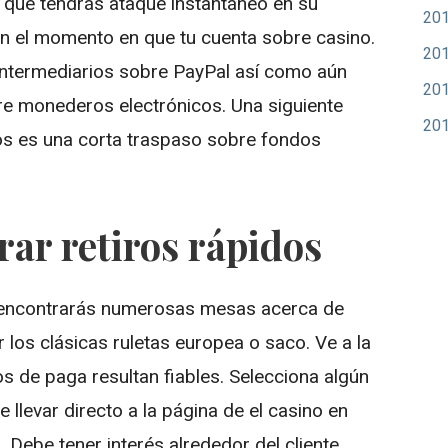
r que tendrás ataque instantáneo en su
20
en el momento en que tu cuenta sobre casino.
20
intermediarios sobre PayPal así­ como aún
20
e monederos electrónicos. Una siguiente
20
os es una corta traspaso sobre fondos
ar retiros rápidos
a encontrarás numerosas mesas acerca de
 los clásicas ruletas europea o saco. Ve a la
 de paga resultan fiables. Selecciona algún
llevar directo a la página de el casino en
. Debe tener interés alrededor del cliente