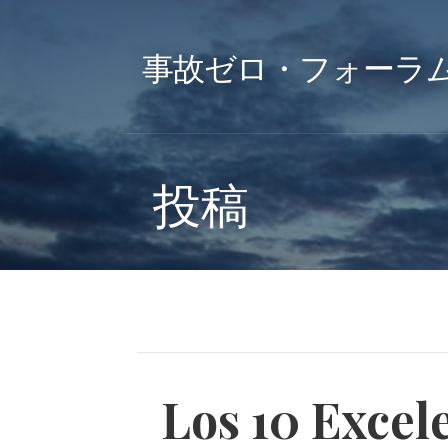
コ
ン
事故ゼロ・フォーラ
テ
ン
ツ
へ
移
投稿
動
Los 10 Excel