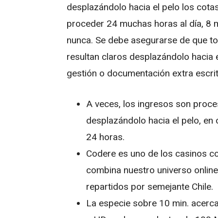
desplazándolo hacia el pelo los cota
proceder 24 muchas horas al día, 8
nunca. Se debe asegurarse de que t
resultan claros desplazándolo hacia el 
gestión o documentación extra escri
A veces, los ingresos son proc
desplazándolo hacia el pelo, en
24 horas.
Codere es uno de los casinos co
combina nuestro universo onlin
repartidos por semejante Chile.
La especie sobre 10 min. acerca