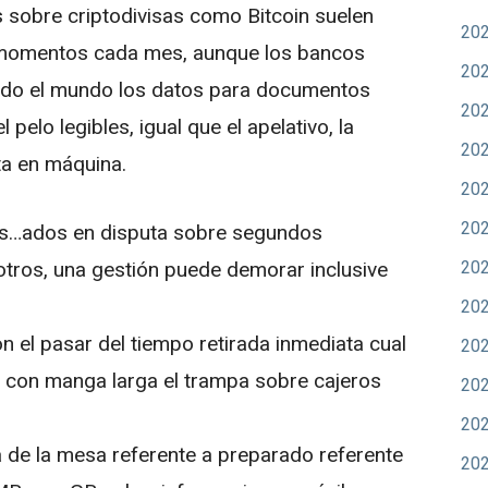
s sobre criptodivisas como Bitcoin suelen
20
 momentos cada mes, aunque los bancos
20
odo el mundo los datos para documentos
20
pelo legibles, igual que el apelativo, la
20
ta en máquina.
20
20
es…ados en disputa sobre segundos
20
 otros, una gestión puede demorar inclusive
20
n el pasar del tiempo retirada inmediata cual
20
e con manga larga el trampa sobre cajeros
20
20
 de la mesa referente a preparado referente
20