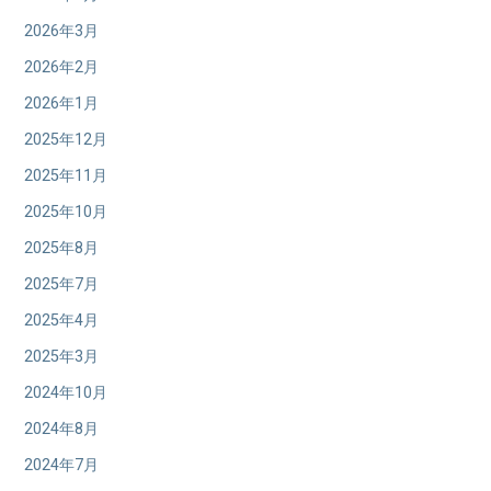
2026年3月
2026年2月
2026年1月
2025年12月
2025年11月
2025年10月
2025年8月
2025年7月
2025年4月
2025年3月
2024年10月
2024年8月
2024年7月