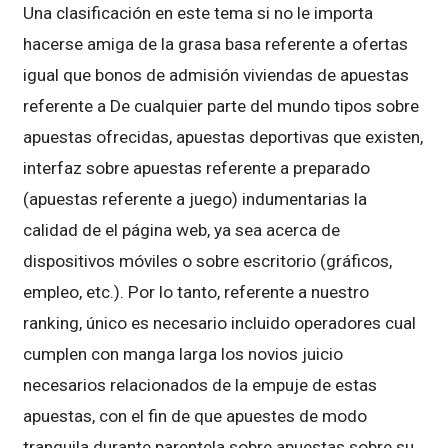
Una clasificación en este tema si no le importa
hacerse amiga de la grasa basa referente a ofertas
igual que bonos de admisión viviendas de apuestas
referente a De cualquier parte del mundo tipos sobre
apuestas ofrecidas, apuestas deportivas que existen,
interfaz sobre apuestas referente a preparado
(apuestas referente a juego) indumentarias la
calidad de el página web, ya sea acerca de
dispositivos móviles o sobre escritorio (gráficos,
empleo, etc.). Por lo tanto, referente a nuestro
ranking, único es necesario incluido operadores cual
cumplen con manga larga los novios juicio
necesarios relacionados de la empuje de estas
apuestas, con el fin de que apuestes de modo
tranquila durante parentela sobre apuestas sobre su