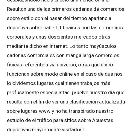
Resultan una de las primeros cadenas de comercios
sobre estilo con el pasar del tiempo apariencia
deportiva sobre cabe 100 países con las comercios
corporales y unas doscientas mercados otras
mediante dicho en internet. Lo tanto mayúsculos
cadenas comerciales con manga larga comercios
físicas referente a ví­a universo, otras que único
funcionan sobre modo online en el caso de que nos
lo olvidemos lugares cual tienen trabajos más
profusamente especialistas. ¡Vuelve nuestro dia que
resulta con el fin de ver una clasificación actualizada
sobre lugares www y no ha transpirado nuestro
estudio de el tráfico para sitios sobre Apuestas
deportivas mayormente visitados!