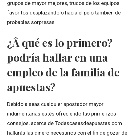
grupos de mayor mejores, trucos de los equipos
favoritos desplazándolo hacia el pelo también de
probables sorpresas.
¿Â qué es lo primero?
podría hallar en una
empleo de la familia de
apuestas?
Debido a seas cualquier apostador mayor
indumentarias estés ofreciendo tus primerizos
consejos, acerca de Todascasasdeapuestas.com
hallarás las dinero necesarios con el fin de gozar de