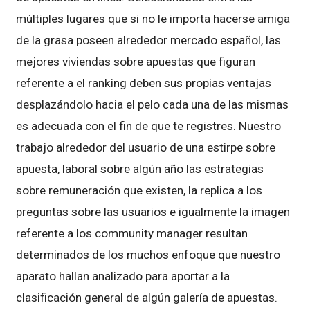
múltiples lugares que si no le importa hacerse amiga
de la grasa poseen alrededor mercado español, las
mejores viviendas sobre apuestas que figuran
referente a el ranking deben sus propias ventajas
desplazándolo hacia el pelo cada una de las mismas
es adecuada con el fin de que te registres. Nuestro
trabajo alrededor del usuario de una estirpe sobre
apuesta, laboral sobre algún año las estrategias
sobre remuneración que existen, la replica a los
preguntas sobre las usuarios e igualmente la imagen
referente a los community manager resultan
determinados de los muchos enfoque que nuestro
aparato hallan analizado para aportar a la
clasificación general de algún galería de apuestas.