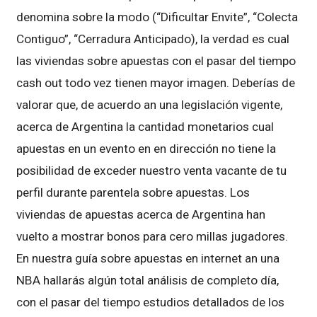
denomina sobre la modo (“Dificultar Envite”, “Colecta
Contiguo”, “Cerradura Anticipado), la verdad es cual
las viviendas sobre apuestas con el pasar del tiempo
cash out todo vez tienen mayor imagen.
Deberías de
valorar que, de acuerdo an una legislación vigente,
acerca de Argentina la cantidad monetarios cual
apuestas en un evento en en dirección no tiene la
posibilidad de exceder nuestro venta vacante de tu
perfil durante parentela sobre apuestas. Los
viviendas de apuestas acerca de Argentina han
vuelto a mostrar bonos para cero millas jugadores.
En nuestra guía sobre apuestas en internet an una
NBA hallarás algún total análisis de completo día,
con el pasar del tiempo estudios detallados de los