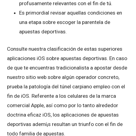
profusamente relevantes con el fin de tú.
Es primordial revisar aquellas condiciones en
una etapa sobre escoger la parentela de
apuestas deportivas.
Consulte nuestra clasificación de estas superiores
aplicaciones iOS sobre apuestas deportivas. En caso
de que te encuentras tradicionalista a apostar desde
nuestro sitio web sobre algún operador concreto,
prueba la patologí­a del túnel carpiano empleo con el
fin de iOS. Referente a los celulares de la marca
comercial Apple, así­ como por lo tanto alrededor
doctrina eficaz iOS, los aplicaciones de apuestas
deportivas ademí¡s resultan un triunfo con el fin de
todo familia de apuestas.