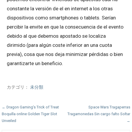
constante la versión de el en internet a los otras
dispositivos como smartphones o tablets. Serían
percibir la envite en que la consecuencia de el evento
debido al que debemos apostado se localiza
dirimido (para algún coste inferior an una cuota
previa), cosa que nos deja minimizar pérdidas o bien
garantizarte un beneficio.
カテゴリ：
未分類
投
← Dragon Gaming’s Trick of Treat
Space Wars Tragaperras
Boquilla online Golden Tiger Slot
Tragamonedas Sin cargo falto Soltar
稿
Unveiled
→
ナ