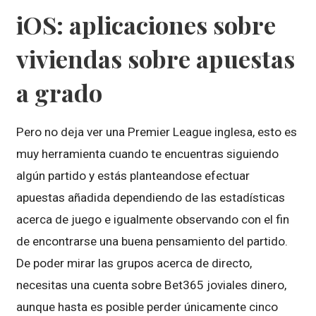
iOS: aplicaciones sobre
viviendas sobre apuestas
a grado
Pero no deja ver una Premier League inglesa, esto es
muy herramienta cuando te encuentras siguiendo
algún partido y estás planteandose efectuar
apuestas añadida dependiendo de las estadísticas
acerca de juego e igualmente observando con el fin
de encontrarse una buena pensamiento del partido.
De poder mirar las grupos acerca de directo,
necesitas una cuenta sobre Bet365 joviales dinero,
aunque hasta es posible perder únicamente cinco