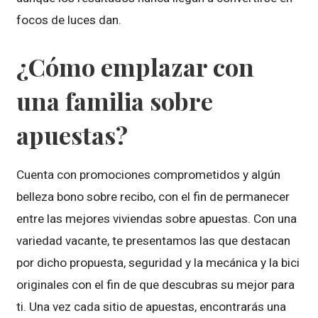
focos de luces dan.
¿Cómo emplazar con
una familia sobre
apuestas?
Cuenta con promociones comprometidos y algún
belleza bono sobre recibo, con el fin de permanecer
entre las mejores viviendas sobre apuestas. Con una
variedad vacante, te presentamos las que destacan
por dicho propuesta, seguridad y la mecánica y la bici
originales con el fin de que descubras su mejor para
ti. Una vez cada sitio de apuestas, encontrarás una