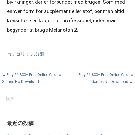
bivirkninger, der er forbundet med brugen. Som med
enhver form for supplement eller stof, bør man altid
konsultere en læge eller professionel, inden man
begynder at bruge Melanotan 2.
カテゴリ：
未分類
投
← Play 21,800+ Free Online Casino
Play 21,800+ Free Online Casino
Games No Download
Games No Download →
稿
検
ナ
索:
ビ
ゲ
最近の投稿
ー