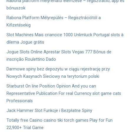
Rabona platform mélyreható elemzése – regisztráció, app és
シ
bónuszok
ョ
Rabona Platform Mélyrepülés – Regisztrációtól a
ン
Kifizetésekig
Slot Machines Mais criancice 1000 Unlimluck Portugal slots à
dilema Jogue grátis
Jogue Slots Online Aprestar Slots Vegas 777 Bônus de
inscrição Roulettino Dado
Darmowe spiny bez depozytu w ciągu rejestrację przy
Nowych Kasynach Sieciowy na terytorium polski
Starburst On line Position Opinion And you can
Representative Publication For real Currency slot game cats
Professionals
Jack Hammer Slot Funkcje i Bezpłatne Spiny
Totally free Casino casino tiki torch games Play for Fun
22,900+ Trial Game