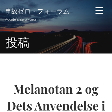
コ
事故ゼロ・フォーラム
ン
テ
Accident Zero Forum
ン
ツ
へ
投稿
移
動
Melanotan 2 og
Dets Anvendelse i