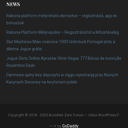
NEWS
Rabona platform mélyreható elemzése – regisztráció, app és
bónuszok
Rabona Platform Mélyrepülés – Regisztrációtól a Kifizetésekig
Slot Machines Mais criancice 1000 Unlimluck Portugal slots à
dilema Jogue grátis
Jogue Slots Online Aprestar Slots Vegas 777 Bônus de inscrição
Roulettino Dado
Darmowe spiny bez depozytu w ciągu rejestrację przy Nowych
Kasynach Sieciowy na terytorium polski
Copyright © 2018 - 2020 Accident Zero Forum — Velux WordPressテ
GoDaddy
ーマ by