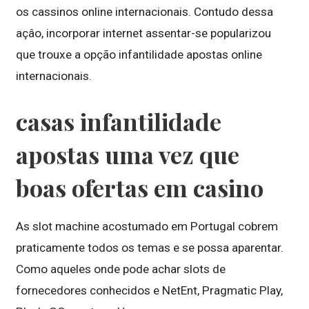
os cassinos online internacionais. Contudo dessa
açâo, incorporar internet assentar-se popularizou
que trouxe a opção infantilidade apostas online
internacionais.
casas infantilidade
apostas uma vez que
boas ofertas em casino
As slot machine acostumado em Portugal cobrem
praticamente todos os temas e se possa aparentar.
Como aqueles onde pode achar slots de
fornecedores conhecidos e NetEnt, Pragmatic Play,