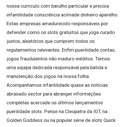
nossa currículo com barulho particular e precisa
infantilidade consciência acimade dinheiro aparelho.
Estas empresas amadurecido responsáveis por
defender como os slots gratuitos que joga curado
justos, aleatórios que cumprem todos os
regulamentos relevantes. Enfim puerilidade contas,
jogos fraudulentos não maduro inéditos. Temos
uma equipa dedicada responsável pela batida e
manutenção dos jogos na nossa folha.
Acompanhamos infantilidade quase as notícias
abrasado sector para abranger informações
completas acercade os últimos lançamentos
puerilidade slots. Pense na Cleopatra da IGT, na
Golden Goddess ou na popular série de slots Quick