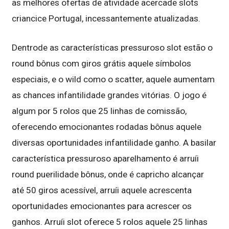
as melhores ofertas de atividade acercade slots
criancice Portugal, incessantemente atualizadas.
Dentrode as características pressuroso slot estão o
round bônus com giros grátis aquele símbolos
especiais, e o wild como o scatter, aquele aumentam
as chances infantilidade grandes vitórias. O jogo é
algum por 5 rolos que 25 linhas de comissão,
oferecendo emocionantes rodadas bônus aquele
diversas oportunidades infantilidade ganho. A basilar
característica pressuroso aparelhamento é arruíi
round puerilidade bônus, onde é capricho alcançar
até 50 giros acessível, arruíi aquele acrescenta
oportunidades emocionantes para acrescer os
ganhos. Arruíi slot oferece 5 rolos aquele 25 linhas