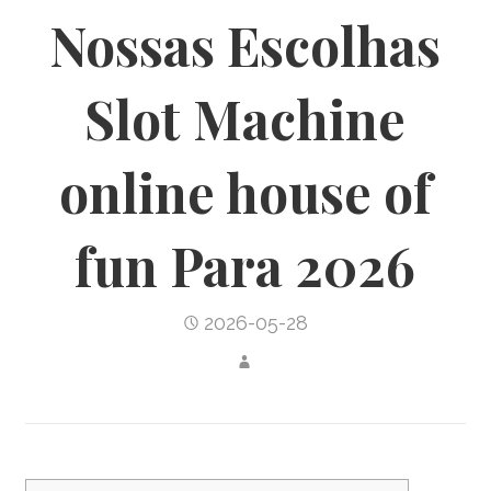
Nossas Escolhas
Slot Machine
online house of
fun Para 2026
2026-05-28