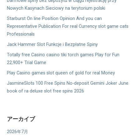
Darmowe spiny bez depozytu w ciągu rejestrację przy
Nowych Kasynach Sieciowy na terytorium polski
Starburst On line Position Opinion And you can
Representative Publication For real Currency slot game cats
Professionals
Jack Hammer Slot Funkcje i Bezpłatne Spiny
Totally free Casino casino tiki torch games Play for Fun
22,900+ Trial Game
Play Casino games slot queen of gold for real Money
JasmineSlots 100 Free Spins No-deposit Gemini Joker June
book of ra deluxe slot free spins 2026
アーカイブ
2026年7月