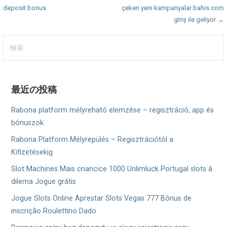
deposit bonus
çeken yeni kampanyalar bahis.com
稿
giriş ile geliyor →
ナ
検
ビ
索:
ゲ
ー
最近の投稿
シ
Rabona platform mélyreható elemzése – regisztráció, app és
ョ
bónuszok
Rabona Platform Mélyrepülés – Regisztrációtól a
ン
Kifizetésekig
Slot Machines Mais criancice 1000 Unlimluck Portugal slots à
dilema Jogue grátis
Jogue Slots Online Aprestar Slots Vegas 777 Bônus de
inscrição Roulettino Dado