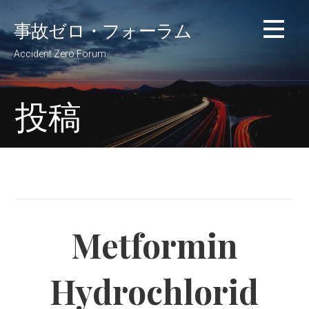
コ
事故ゼロ・フォーラム
ン
テ
Accident Zero Forum
ン
ツ
へ
投稿
移
動
Metformin
Hydrochlorid