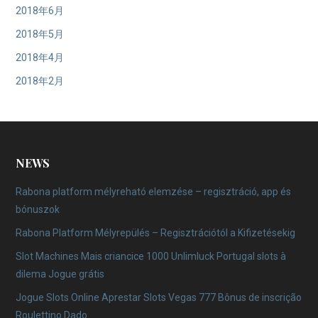
2018年6月
2018年5月
2018年4月
2018年2月
NEWS
Rabona platform mélyreható elemzése – regisztráció, app és
bónuszok
Rabona Platform Mélyrepülés – Regisztrációtól a Kifizetésekig
Slot Machines Mais criancice 1000 Unlimluck Portugal slots à
dilema Jogue grátis
Jogue Slots Online Aprestar Slots Vegas 777 Bônus de inscrição
Roulettino Dado