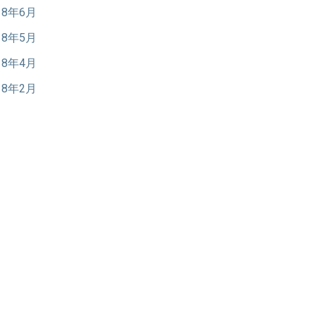
18年6月
18年5月
18年4月
18年2月