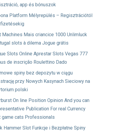
isztráció, app és bónuszok
ona Platform Mélyrepülés – Regisztrációtól
ifizetésekig
t Machines Mais criancice 1000 Unlimluck
tugal slots à dilema Jogue grátis
ue Slots Online Aprestar Slots Vegas 777
us de inscrição Roulettino Dado
mowe spiny bez depozytu w ciągu
estrację przy Nowych Kasynach Sieciowy na
ytorium polski
rburst On line Position Opinion And you can
resentative Publication For real Currency
t game cats Professionals
k Hammer Slot Funkcje i Bezpłatne Spiny