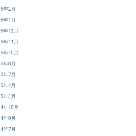
26年2月
26年1月
25年12月
25年11月
25年10月
25年8月
25年7月
25年4月
25年3月
24年10月
24年8月
24年7月