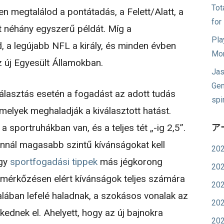
Tot
n megtalálod a pontátadás, a Felett/Alatt, a
for
t néhány egyszerű példát. Míg a
Pla
 a legújabb NFL a király, és minden évben
Mo
 új Egyesült Államokban.
Jas
Gem
álasztás esetén a fogadást az adott tudás
spi
melyek meghaladják a kiválasztott hatást.
ア
 sportruhákban van, és a teljes tét „-ig 2,5”.
 annál magasabb szintű kívánságokat kell
20
agy
sportfogadási tippek
más jégkorong
20
mérkőzésen elért kívánságok teljes számára
20
alában lefelé haladnak, a szokásos vonalak az
20
ednek el. Ahelyett, hogy az új bajnokra
20