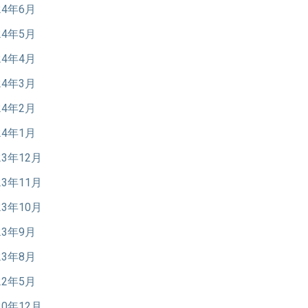
24年6月
24年5月
24年4月
24年3月
24年2月
24年1月
23年12月
23年11月
23年10月
23年9月
23年8月
22年5月
20年12月