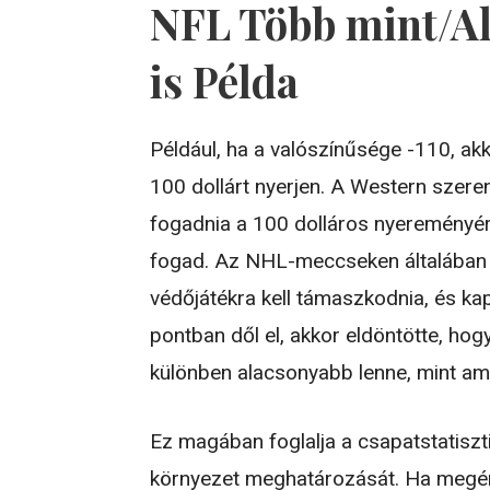
NFL Több mint/Al
is Példa
Például, ha a valószínűsége -110, akk
100 dollárt nyerjen. A Western szere
fogadnia a 100 dolláros nyereményért
fogad. Az NHL-meccseken általában 
védőjátékra kell támaszkodnia, és ka
pontban dől el, akkor eldöntötte, h
különben alacsonyabb lenne, mint ami
Ez magában foglalja a csapatstatiszt
környezet meghatározását. Ha megért