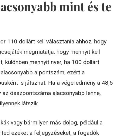
acsonyabb mint és te
or 110 dollárt kell választania ahhoz, hogy
ncsejáték megmutatja, hogy mennyit kell
, különben mennyit nyer, ha 100 dollárt
alacsonyabb a pontszám, ezért a
pusként is játszhat. Ha a végeredmény a 48,5
ogy az összpontszáma alacsonyabb lenne,
lyennek látszik.
ikák vagy bármilyen más dolog, például a
ed ezeket a feljegyzéseket, a fogadók