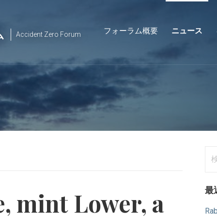
ム
フォーラム概要
ニュース
Accident Zero Forum
検
索:
最
, mint Lower, a
Rab