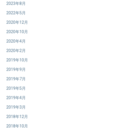
2023年8月
2022年5月
2020年12月
2020年10月
2020年4月
2020年2月
2019年10月
2019年9月
2019年7月
2019年5月
2019年4月
2019年3月
2018年12月
2018年10月