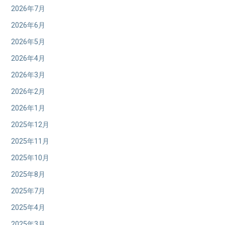
2026年7月
2026年6月
2026年5月
2026年4月
2026年3月
2026年2月
2026年1月
2025年12月
2025年11月
2025年10月
2025年8月
2025年7月
2025年4月
2025年3月