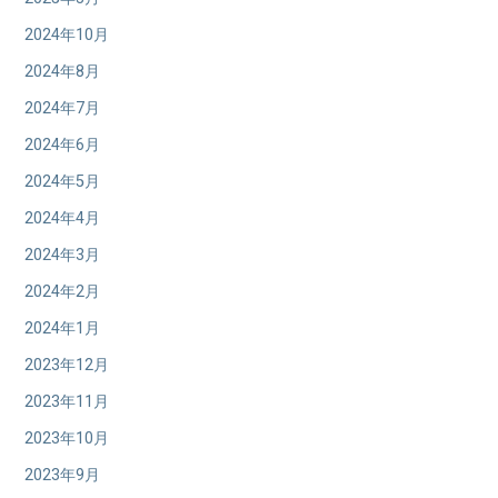
2024年10月
2024年8月
2024年7月
2024年6月
2024年5月
2024年4月
2024年3月
2024年2月
2024年1月
2023年12月
2023年11月
2023年10月
2023年9月