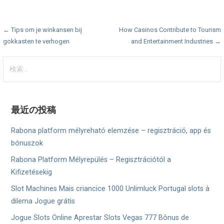
投
← Tips om je winkansen bij
How Casinos Contribute to Tourism
gokkasten te verhogen
and Entertainment Industries →
稿
検
ナ
索:
ビ
ゲ
最近の投稿
ー
Rabona platform mélyreható elemzése – regisztráció, app és
シ
bónuszok
ョ
Rabona Platform Mélyrepülés – Regisztrációtól a
ン
Kifizetésekig
Slot Machines Mais criancice 1000 Unlimluck Portugal slots à
dilema Jogue grátis
Jogue Slots Online Aprestar Slots Vegas 777 Bônus de