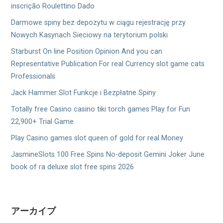
inscrição Roulettino Dado
Darmowe spiny bez depozytu w ciągu rejestrację przy
Nowych Kasynach Sieciowy na terytorium polski
Starburst On line Position Opinion And you can
Representative Publication For real Currency slot game cats
Professionals
Jack Hammer Slot Funkcje i Bezpłatne Spiny
Totally free Casino casino tiki torch games Play for Fun
22,900+ Trial Game
Play Casino games slot queen of gold for real Money
JasmineSlots 100 Free Spins No-deposit Gemini Joker June
book of ra deluxe slot free spins 2026
アーカイブ