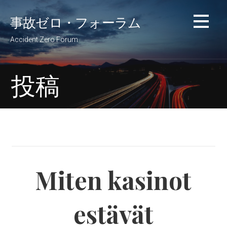
コ
事故ゼロ・フォーラム
ン
テ
Accident Zero Forum
ン
ツ
へ
投稿
移
動
Miten kasinot
estävät