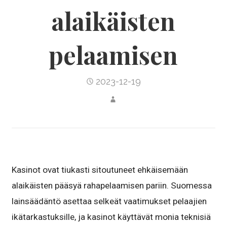
alaikäisten
pelaamisen
2023-12-19
Kasinot ovat tiukasti sitoutuneet ehkäisemään
alaikäisten pääsyä rahapelaamisen pariin. Suomessa
lainsäädäntö asettaa selkeät vaatimukset pelaajien
ikätarkastuksille, ja kasinot käyttävät monia teknisiä