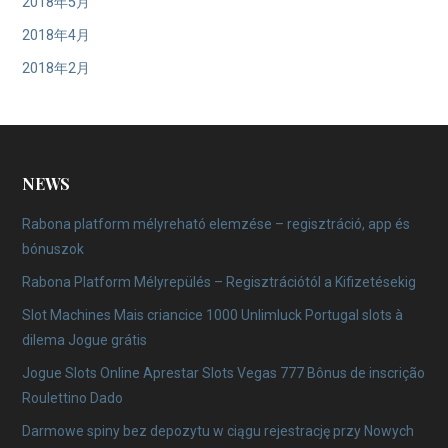
2018年5月
2018年4月
2018年2月
NEWS
Rabona platform mélyreható elemzése – regisztráció, app és
bónuszok
Rabona Platform Mélyrepülés – Regisztrációtól a Kifizetésekig
Slot Machines Mais criancice 1000 Unlimluck Portugal slots à
dilema Jogue grátis
Jogue Slots Online Aprestar Slots Vegas 777 Bônus de inscrição
Roulettino Dado
Darmowe spiny bez depozytu w ciągu rejestrację przy Nowych