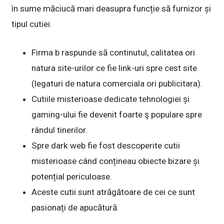
în sume măciucă mari deasupra funcție să furnizor și
tipul cutiei.
Firma b raspunde să continutul, calitatea ori
natura site-urilor ce fie link-uri spre cest site
(legaturi de natura comerciala ori publicitara).
Cutiile misterioase dedicate tehnologiei și
gaming-ului fie devenit foarte ş populare spre
rândul tinerilor.
Spre dark web fie fost descoperite cutii
misterioase când conțineau obiecte bizare și
potențial periculoase.
Aceste cutii sunt atrăgătoare de cei ce sunt
pasionați de apucătură.