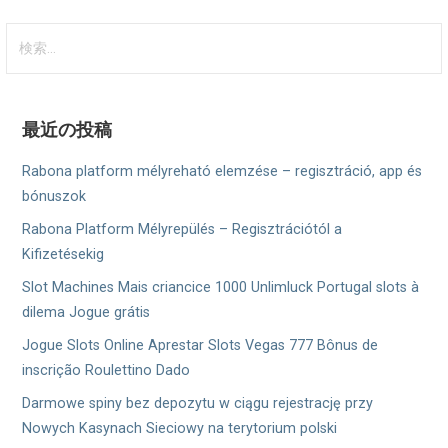
ナ
ビ
検
索:
ゲ
ー
最近の投稿
シ
ョ
Rabona platform mélyreható elemzése – regisztráció, app és
bónuszok
ン
Rabona Platform Mélyrepülés – Regisztrációtól a
Kifizetésekig
Slot Machines Mais criancice 1000 Unlimluck Portugal slots à
dilema Jogue grátis
Jogue Slots Online Aprestar Slots Vegas 777 Bônus de
inscrição Roulettino Dado
Darmowe spiny bez depozytu w ciągu rejestrację przy
Nowych Kasynach Sieciowy na terytorium polski