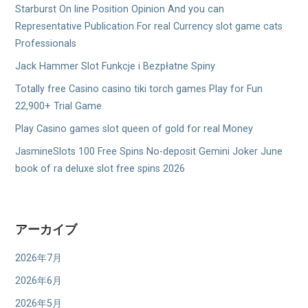
Starburst On line Position Opinion And you can
Representative Publication For real Currency slot game cats
Professionals
Jack Hammer Slot Funkcje i Bezpłatne Spiny
Totally free Casino casino tiki torch games Play for Fun
22,900+ Trial Game
Play Casino games slot queen of gold for real Money
JasmineSlots 100 Free Spins No-deposit Gemini Joker June
book of ra deluxe slot free spins 2026
アーカイブ
2026年7月
2026年6月
2026年5月