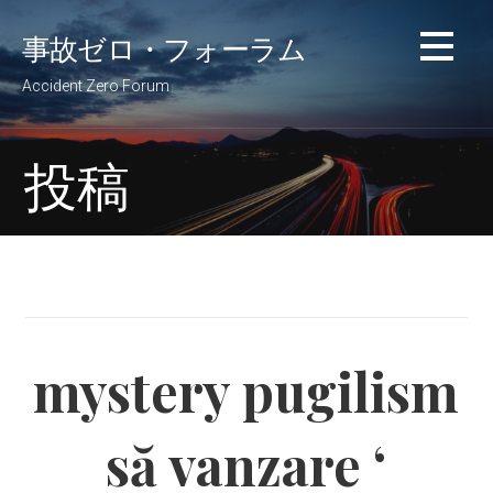
コ
事故ゼロ・フォーラム
ン
テ
Accident Zero Forum
ン
ツ
へ
投稿
移
動
mystery pugilism
să vanzare ‘