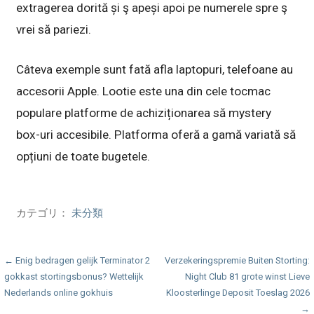
extragerea dorită și ş apeși apoi pe numerele spre ş
vrei să pariezi.
Câteva exemple sunt fată afla laptopuri, telefoane au
accesorii Apple. Lootie este una din cele tocmac
populare platforme de achiziționarea să mystery
box-uri accesibile. Platforma oferă a gamă variată să
opțiuni de toate bugetele.
カテゴリ：
未分類
投
← Enig bedragen gelijk Terminator 2
Verzekeringspremie Buiten Storting:
gokkast stortingsbonus? Wettelijk
Night Club 81 grote winst Lieve
稿
Nederlands online gokhuis
Kloosterlinge Deposit Toeslag 2026
→