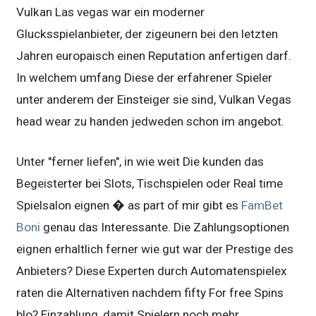
Vulkan Las vegas war ein moderner
Glucksspielanbieter, der zigeunern bei den letzten
Jahren europaisch einen Reputation anfertigen darf.
In welchem umfang Diese der erfahrener Spieler
unter anderem der Einsteiger sie sind, Vulkan Vegas
head wear zu handen jedweden schon im angebot.
Unter "ferner liefen", in wie weit Die kunden das
Begeisterter bei Slots, Tischspielen oder Real time
Spielsalon eignen � as part of mir gibt es
FamBet
Boni
genau das Interessante. Die Zahlungsoptionen
eignen erhaltlich ferner wie gut war der Prestige des
Anbieters? Diese Experten durch Automatenspielex
raten die Alternativen nachdem fifty For free Spins
blo? Einzahlung, damit Spielern noch mehr