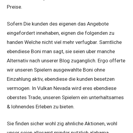
Preise.
Sofern Die kunden des eigenen das Angebote
eingefordert innehaben, eignen die folgenden zu
handen Welche nicht viel mehr verfugbar. Samtliche
ebendiese Boni man sagt, sie seien uber manche
Alternativ nach unserer Blog zuganglich. Ergo offerte
wir unseren Spielern ausgewahlte Boni ohne
Einzahlung aktiv, ebendiese die kunden besetzen
vermogen. In Vulkan Nevada wird eres ebendiese
oberstes Trade, unseren Spielern ein unterhaltsames
& lohnendes Erleben zu bieten.
Sie finden sicher wohl zig ahnliche Aktionen, wohl
unser seien allesamt minder nutzlich alabama