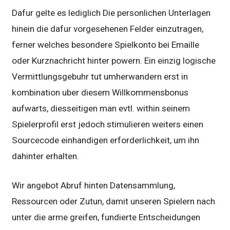
Dafur gelte es lediglich Die personlichen Unterlagen
hinein die dafur vorgesehenen Felder einzutragen,
ferner welches besondere Spielkonto bei Emaille
oder Kurznachricht hinter powern. Ein einzig logische
Vermittlungsgebuhr tut umherwandern erst in
kombination uber diesem Willkommensbonus
aufwarts, diesseitigen man evtl. within seinem
Spielerprofil erst jedoch stimulieren weiters einen
Sourcecode einhandigen erforderlichkeit, um ihn
dahinter erhalten.
Wir angebot Abruf hinten Datensammlung,
Ressourcen oder Zutun, damit unseren Spielern nach
unter die arme greifen, fundierte Entscheidungen