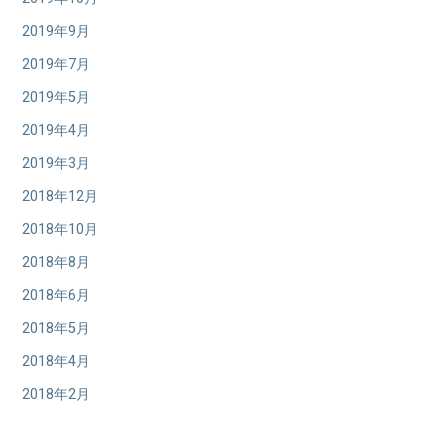
2019年9月
2019年7月
2019年5月
2019年4月
2019年3月
2018年12月
2018年10月
2018年8月
2018年6月
2018年5月
2018年4月
2018年2月