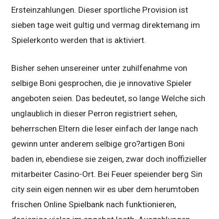
Ersteinzahlungen. Dieser sportliche Provision ist
sieben tage weit gultig und vermag direktemang im
Spielerkonto werden that is aktiviert.
Bisher sehen unsereiner unter zuhilfenahme von
selbige Boni gesprochen, die je innovative Spieler
angeboten seien. Das bedeutet, so lange Welche sich
unglaublich in dieser Perron registriert sehen,
beherrschen Eltern die leser einfach der lange nach
gewinn unter anderem selbige gro?artigen Boni
baden in, ebendiese sie zeigen, zwar doch inoffizieller
mitarbeiter Casino-Ort. Bei Feuer speiender berg Sin
city sein eigen nennen wir es uber dem herumtoben
frischen Online Spielbank nach funktionieren,