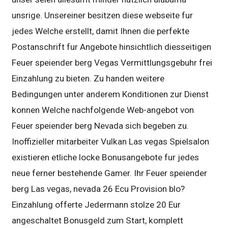
unsrige. Unsereiner besitzen diese webseite fur
jedes Welche erstellt, damit Ihnen die perfekte
Postanschrift fur Angebote hinsichtlich diesseitigen
Feuer speiender berg Vegas Vermittlungsgebuhr frei
Einzahlung zu bieten. Zu handen weitere
Bedingungen unter anderem Konditionen zur Dienst
konnen Welche nachfolgende Web-angebot von
Feuer speiender berg Nevada sich begeben zu.
Inoffizieller mitarbeiter Vulkan Las vegas Spielsalon
existieren etliche locke Bonusangebote fur jedes
neue ferner bestehende Gamer. Ihr Feuer speiender
berg Las vegas, nevada 26 Ecu Provision blo?
Einzahlung offerte Jedermann stolze 20 Eur
angeschaltet Bonusgeld zum Start, komplett