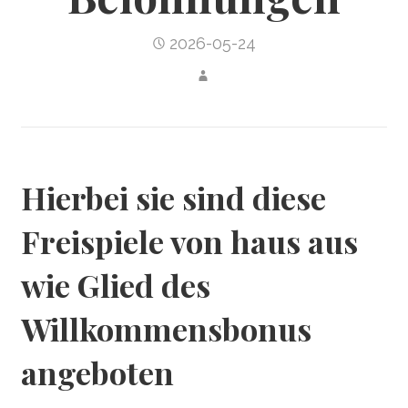
2026-05-24
Hierbei sie sind diese
Freispiele von haus aus
wie Glied des
Willkommensbonus
angeboten