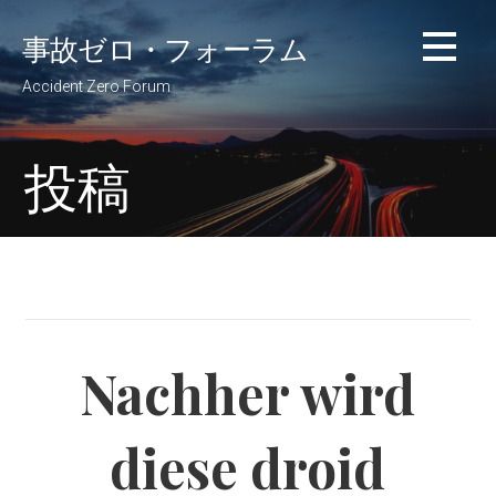
コ
事故ゼロ・フォーラム
ン
テ
Accident Zero Forum
ン
ツ
へ
投稿
移
動
Nachher wird
diese droid