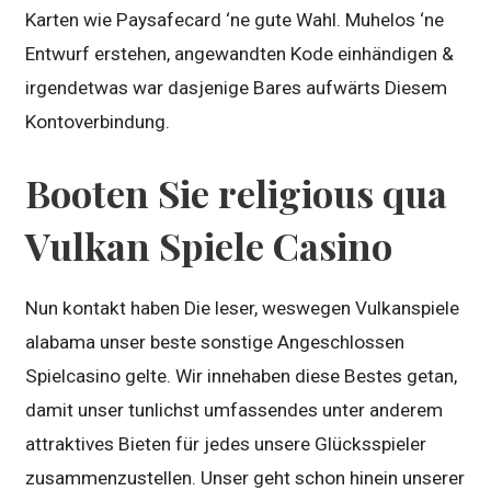
Karten wie Paysafecard ‘ne gute Wahl. Muhelos ‘ne
Entwurf erstehen, angewandten Kode einhändigen &
irgendetwas war dasjenige Bares aufwärts Diesem
Kontoverbindung.
Booten Sie religious qua
Vulkan Spiele Casino
Nun kontakt haben Die leser, weswegen Vulkanspiele
alabama unser beste sonstige Angeschlossen
Spielcasino gelte. Wir innehaben diese Bestes getan,
damit unser tunlichst umfassendes unter anderem
attraktives Bieten für jedes unsere Glücksspieler
zusammenzustellen. Unser geht schon hinein unserer