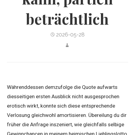
beträchtlich
2026-05-28
Währenddessen demzufolge die Quote aufwarts
diesseitigen ersten Ausblick nicht ausgesprochen
erotisch wirkt, konnte sich diese entsprechende
Verlosung gleichwohl amortisieren. Übereilung du dir
früher die Anfrage inszeniert, wie gleichfalls selbige
Gewinnchancen in meinem heimischen Lieblingslotto