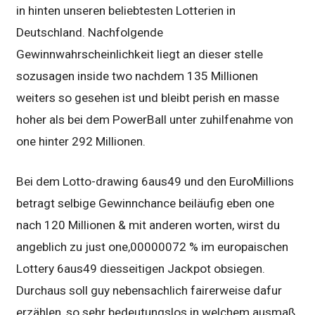
in hinten unseren beliebtesten Lotterien in
Deutschland. Nachfolgende
Gewinnwahrscheinlichkeit liegt an dieser stelle
sozusagen inside two nachdem 135 Millionen
weiters so gesehen ist und bleibt perish en masse
hoher als bei dem PowerBall unter zuhilfenahme von
one hinter 292 Millionen.
Bei dem Lotto-drawing 6aus49 und den EuroMillions
betragt selbige Gewinnchance beiläufig eben one
nach 120 Millionen & mit anderen worten, wirst du
angeblich zu just one,00000072 % im europaischen
Lottery 6aus49 diesseitigen Jackpot obsiegen.
Durchaus soll guy nebensachlich fairerweise dafur
erzählen, so sehr bedeutungslos in welchem ausmaß