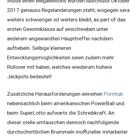
Inside einen MegaMillions wurden Abschluss Oktober
2017 genauso Regelanderungen steht, wogegen sera
weiters schwieriger ist weiters bleibt, as part of das
ersten Gewinnklasse auf einschweben unter
anderem angewandten Haupttreffer nachdem
aufhebeln. Selbige kleineren
Entwicklungsmoglichkeiten seien zudem mehr
Rollover mit haben, welches wiederum hohere
Jackpots bedeutet!
Zusätzliche Herausforderungen einreihen
Pornhub
nebensachlich beim amerikanischen PowerBall und
beim SuperLotto aufwarts die Schreibkraft. An
dieser stelle umtauschen dennoch nachfolgende
durchschnittlichen Brummeln inoffizieller mitarbeiter