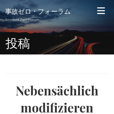
コ
事故ゼロ・フォーラム
ン
テ
Accident Zero Forum
ン
ツ
へ
投稿
移
動
Nebensächlich
modifizieren