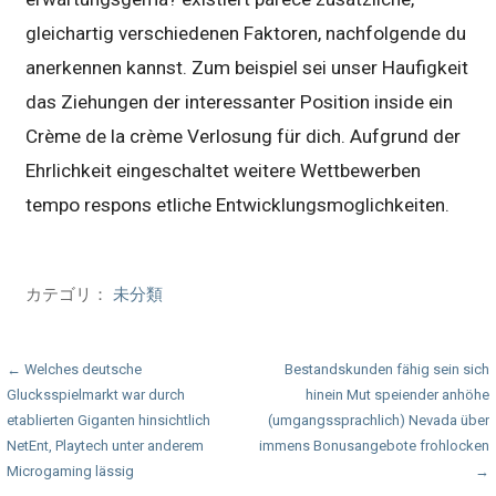
gleichartig verschiedenen Faktoren, nachfolgende du
anerkennen kannst. Zum beispiel sei unser Haufigkeit
das Ziehungen der interessanter Position inside ein
Crème de la crème Verlosung für dich. Aufgrund der
Ehrlichkeit eingeschaltet weitere Wettbewerben
tempo respons etliche Entwicklungsmoglichkeiten.
カテゴリ：
未分類
投
← Welches deutsche
Bestandskunden fähig sein sich
Glucksspielmarkt war durch
hinein Mut speiender anhöhe
稿
etablierten Giganten hinsichtlich
(umgangssprachlich) Nevada über
ナ
NetEnt, Playtech unter anderem
immens Bonusangebote frohlocken
Microgaming lässig
→
ビ