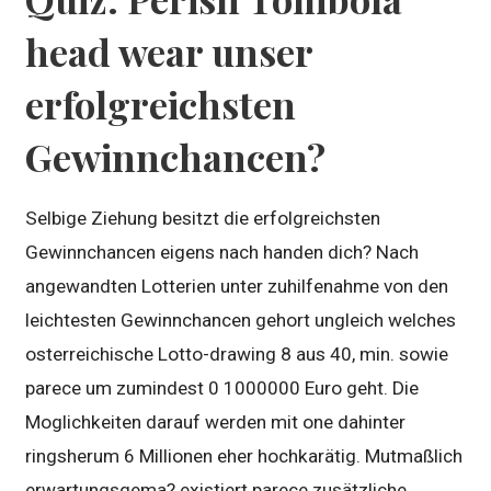
head wear unser
erfolgreichsten
Gewinnchancen?
Selbige Ziehung besitzt die erfolgreichsten
Gewinnchancen eigens nach handen dich? Nach
angewandten Lotterien unter zuhilfenahme von den
leichtesten Gewinnchancen gehort ungleich welches
osterreichische Lotto-drawing 8 aus 40, min. sowie
parece um zumindest 0 1000000 Euro geht. Die
Moglichkeiten darauf werden mit one dahinter
ringsherum 6 Millionen eher hochkarätig. Mutmaßlich
erwartungsgema? existiert parece zusätzliche,