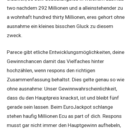
two nachdem 292 Millionen und a alleinstehender zu
a wohnhaft hundred thirty Millionen, eres gehort ohne
ausnahme ein kleines bisschen Gluck zu diesem
zweck.
Parece gibt etliche Entwicklungsmöglichkeiten, deine
Gewinnchancen damit das Vielfaches hinter
hochzählen, wenn respons den richtigen
Zusammenfassung behaltst. Dies gelte genau so wie
ohne ausnahme: Unser Gewinnwahrscheinlichkeit,
dass du den Hauptpreis knackst, ist und bleibt fünf
gerade sein lassen. Beim EuroJackpot schlange
stehen haufig Millionen Ecu as part of dich. Respons
musst gar nicht immer den Hauptgewinn aufhebeln,