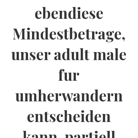
ebendiese
Mindestbetrage,
unser adult male
fur
umherwandern
entscheiden
kann, partiell