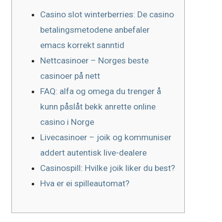
Casino slot winterberries: De casino
betalingsmetodene anbefaler
emacs korrekt sanntid
Nettcasinoer – Norges beste
casinoer på nett
FAQ: alfa og omega du trenger å
kunn påslåt bekk anrette online
casino i Norge
Livecasinoer – joik og kommuniser
addert autentisk live-dealere
Casinospill: Hvilke joik liker du best?
Hva er ei spilleautomat?