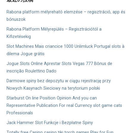
シ
ョ
Rabona platform mélyreható elemzése – regisztráció, app és
bónuszok
ン
Rabona Platform Mélyrepülés – Regisztrációtól a
Kifizetésekig
Slot Machines Mais criancice 1000 Unlimluck Portugal slots à
dilema Jogue grátis
Jogue Slots Online Aprestar Slots Vegas 777 Bônus de
inscrição Roulettino Dado
Darmowe spiny bez depozytu w ciągu rejestrację przy
Nowych Kasynach Sieciowy na terytorium polski
Starburst On line Position Opinion And you can
Representative Publication For real Currency slot game cats
Professionals
Jack Hammer Slot Funkcje i Bezpłatne Spiny
Totally free Casino casino tiki torch games Play for Fun