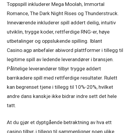
Toppspill inkluderer Mega Moolah, Immortal
Romance, The Dark Night Rises og Thunderstruck.
Inneværende inkluderer spill addert deilig, intuitiv
utviklin, trygge koder, rettferdige RNG-er, høye
utbetalinger og oppslukende spilling. Iblant
Casino.agp anbefaler abiword plattformer i tillegg til
legitime spill av ledende leverandører i bransjen.
Pålitelige leverandører tilbyr trygge addert
barrikadere spill med rettferdige resultater.
Rulett
kan begrenset tjene i tillegg til 10%-20%, hvilket
andre dans kanskje ikke bidrar indre sett det hele
tatt.
At du gjør et dyptgående betraktning av hva ett
casino tilbyr, i tillegg til sammenligner noen ulike