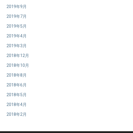
2019年9月
2019年7月
2019年5月
2019年4月
2019年3月
2018年12月
2018年10月
2018年8月
2018年6月
2018年5月
2018年4月
2018年2月