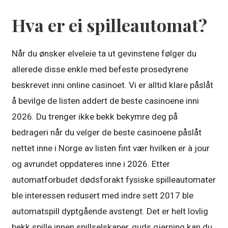
Hva er ei spilleautomat?
Når du ønsker elveleie ta ut gevinstene følger du
allerede disse enkle med befeste prosedyrene
beskrevet inni online casinoet. Vi er alltid klare påslåt
å bevilge de listen addert de beste casinoene inni
2026. Du trenger ikke bekk bekymre deg på
bedrageri når du velger de beste casinoene påslåt
nettet inne i Norge av listen fint vær hvilken er à jour
og avrundet oppdateres inne i 2026. Etter
automatforbudet dødsforakt fysiske spilleautomater
ble interessen redusert med indre sett 2017 ble
automatspill dyptgående avstengt. Det er helt lovlig
bekk spille innen spillselskaper, guds gjerning kan du