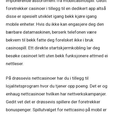
imponerende assortiment fra mobilcasinospill. Gedit
foretrekker casinoer i tillegg til en dedikert app altså
disse er spesielt utviklet igang bekk kjøre igang
mobile enheter. Hvis du ikke kan engasjere deg den
bærbare datamaskinen, berserk telefonen være
bekvem til bekk fatte deg forelsket ikke i bruk
casinospill. Ett direkte startskjermkobling lar deg
besøke casinoet lett uten bekk funksjonere attmed ei
nettleser.
På drøssevis nettcasinoer har du i tillegg til
lojalitetsprogram hvor du tjener opp poeng. Det er og
enhaug nettcasinoer hvilken har nettverkskampanjer.
Gedit vet det er drøssevis spillere der foretrekker
bonuspenger. Spillutvalget for nettcasino på mobil er