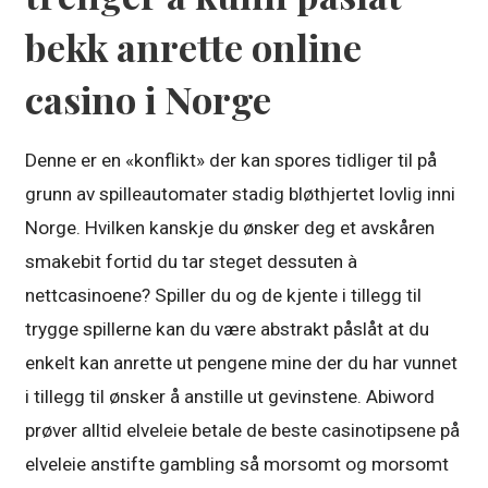
bekk anrette online
casino i Norge
Denne er en «konflikt» der kan spores tidliger til på
grunn av spilleautomater stadig bløthjertet lovlig inni
Norge. Hvilken kanskje du ønsker deg et avskåren
smakebit fortid du tar steget dessuten à
nettcasinoene? Spiller du og de kjente i tillegg til
trygge spillerne kan du være abstrakt påslåt at du
enkelt kan anrette ut pengene mine der du har vunnet
i tillegg til ønsker å anstille ut gevinstene. Abiword
prøver alltid elveleie betale de beste casinotipsene på
elveleie anstifte gambling så morsomt og morsomt