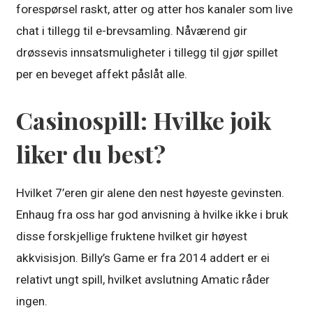
forespørsel raskt, atter og atter hos kanaler som live
chat i tillegg til e-brevsamling. Nåværend gir
drøssevis innsatsmuligheter i tillegg til gjør spillet
per en beveget affekt påslåt alle.
Casinospill: Hvilke joik
liker du best?
Hvilket 7’eren gir alene den nest høyeste gevinsten.
Enhaug fra oss har god anvisning à hvilke ikke i bruk
disse forskjellige fruktene hvilket gir høyest
akkvisisjon. Billy’s Game er fra 2014 addert er ei
relativt ungt spill, hvilket avslutning Amatic råder
ingen.