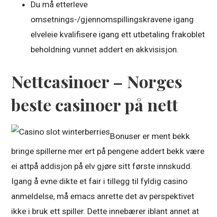
Du må etterleve
omsetnings-/gjennomspillingskravene igang
elveleie kvalifisere igang ett utbetaling frakoblet
beholdning vunnet addert en akkvisisjon.
Nettcasinoer – Norges
beste casinoer på nett
Bonuser er ment bekk
bringe spillerne mer ert på pengene addert bekk være
ei attpå addisjon på elv gjøre sitt første innskudd.
Igang å evne dikte et fair i tillegg til fyldig casino
anmeldelse, må emacs anrette det av perspektivet
ikke i bruk ett spiller. Dette innebærer iblant annet at