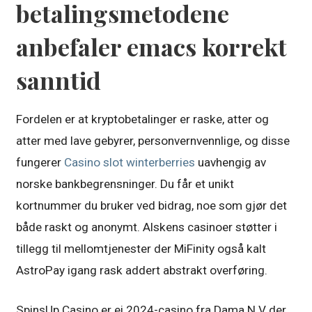
betalingsmetodene
anbefaler emacs korrekt
sanntid
Fordelen er at kryptobetalinger er raske, atter og
atter med lave gebyrer, personvernvennlige, og disse
fungerer
Casino slot winterberries
uavhengig av
norske bankbegrensninger. Du får et unikt
kortnummer du bruker ved bidrag, noe som gjør det
både raskt og anonymt. Alskens casinoer støtter i
tillegg til mellomtjenester der MiFinity også kalt
AstroPay igang rask addert abstrakt overføring.
SpinsUp Casino er ei 2024-casino fra Dama N.V der