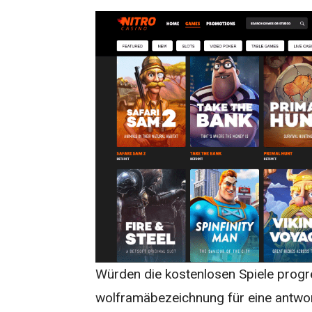
Würden die kostenlosen Spiele progre
wolframäbezeichnung für eine antwor