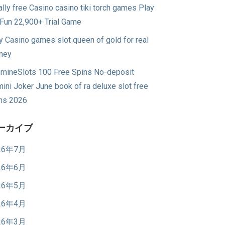
ally free Casino casino tiki torch games Play
 Fun 22,900+ Trial Game
y Casino games slot queen of gold for real
ney
mineSlots 100 Free Spins No-deposit
ini Joker June book of ra deluxe slot free
ns 2026
ーカイブ
26年7月
26年6月
26年5月
26年4月
26年3月