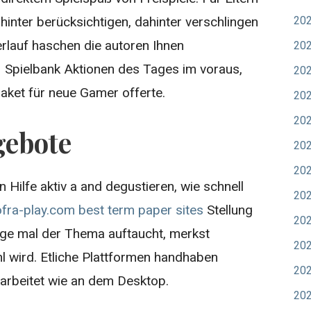
inter berücksichtigen, dahinter verschlingen
20
erlauf haschen die autoren Ihnen
20
 Spielbank Aktionen des Tages im voraus,
20
aket für neue Gamer offerte.
20
20
gebote
20
20
 Hilfe aktiv a and degustieren, wie schnell
20
fra-play.com best term paper sites
Stellung
20
nge mal der Thema auftaucht, merkst
20
l wird. Etliche Plattformen handhaben
20
earbeitet wie an dem Desktop.
20