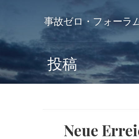
コ
ン
事故ゼロ・フォーラ
テ
ン
ツ
へ
移
投稿
動
Neue Errei