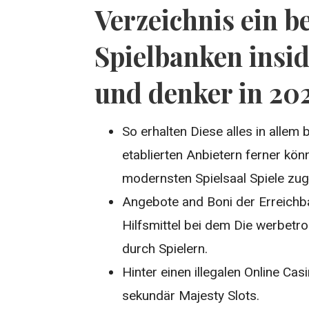
Verzeichnis ein b
Spielbanken insid
und denker in 20
So erhalten Diese alles in alle
etablierten Anbietern ferner k
modernsten Spielsaal Spiele zug
Angebote and Boni der Erreichba
Hilfsmittel bei dem Die werbetr
durch Spielern.
Hinter einen illegalen Online Ca
sekundär Majesty Slots.