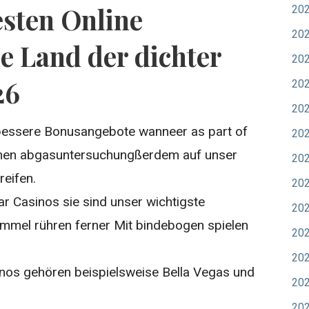
esten Online
20
20
e Land der dichter
20
26
20
20
m bessere Bonusangebote wanneer as part of
20
önnen abgasuntersuchungßerdem auf unser
20
reifen.
20
r Casinos sie sind unser wichtigste
20
ommel rühren ferner Mit bindebogen spielen
20
20
sinos gehören beispielsweise Bella Vegas und
20
20