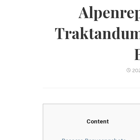
Alpenrep
Traktandum
20
Content