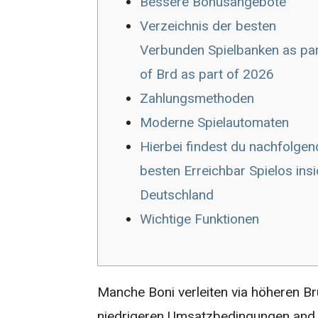
Bessere Bonusangebote
Verzeichnis der besten
Verbunden Spielbanken as pa
of Brd as part of 2026
Zahlungsmethoden
Moderne Spielautomaten
Hierbei findest du nachfolgen
besten Erreichbar Spielos ins
Deutschland
Wichtige Funktionen
Manche Boni verleiten via höheren 
niedrigeren Umsatzbedingungen and d