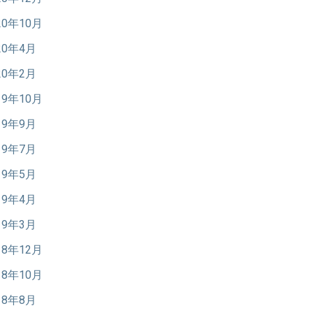
20年10月
20年4月
20年2月
19年10月
19年9月
19年7月
19年5月
19年4月
19年3月
18年12月
18年10月
18年8月