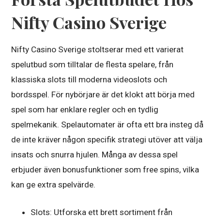
Nifty Casino Sverige
Nifty Casino Sverige stoltserar med ett varierat
spelutbud som tilltalar de flesta spelare, från
klassiska slots till moderna videoslots och
bordsspel. För nybörjare är det klokt att börja med
spel som har enklare regler och en tydlig
spelmekanik. Spelautomater är ofta ett bra insteg då
de inte kräver någon specifik strategi utöver att välja
insats och snurra hjulen. Många av dessa spel
erbjuder även bonusfunktioner som free spins, vilka
kan ge extra spelvärde.
Slots: Utforska ett brett sortiment från