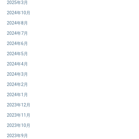
2025年3月
2024年10月
2024年8月
2024年7月
2024年6月
2024年5月
2024年4月
2024年3月
2024年2月
2024年1月
2023年12月
2023年11月
2023年10月
2023年9月