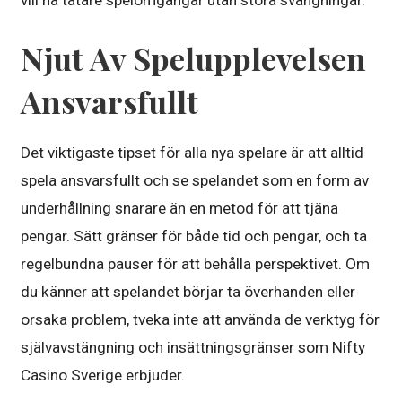
Njut Av Spelupplevelsen
Ansvarsfullt
Det viktigaste tipset för alla nya spelare är att alltid
spela ansvarsfullt och se spelandet som en form av
underhållning snarare än en metod för att tjäna
pengar. Sätt gränser för både tid och pengar, och ta
regelbundna pauser för att behålla perspektivet. Om
du känner att spelandet börjar ta överhanden eller
orsaka problem, tveka inte att använda de verktyg för
självavstängning och insättningsgränser som Nifty
Casino Sverige erbjuder.