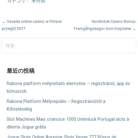
カテゴリ：
未分類
投
← Vavada online casino w Polsce
Nordicbet Casino Bonus:
przegld.3077
Framgångssagor som Inspirerar →
稿
検
ナ
索:
ビ
ゲ
最近の投稿
ー
Rabona platform mélyreható elemzése – regisztráció, app és
シ
bónuszok
ョ
Rabona Platform Mélyrepülés – Regisztrációtól a
ン
Kifizetésekig
Slot Machines Mais criancice 1000 Unlimluck Portugal slots à
dilema Jogue grátis
Jogue Slots Online Aprestar Slots Vegas 777 Bônus de