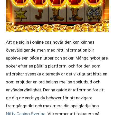
Att ge sig in i online casinovärlden kan kännas
överväldigande, men med rätt information blir
upplevelsen både njutbar och säker. Många nybörjare
söker efter en pålitlig plattform, och för den som
utforskar svenska alternativ är det viktigt att hitta en
som erbjuder en bra balans mellan spelutbud och
användarvänlighet. Denna guide är utformad för att
ge dig de verktyg du behöver för att navigera
framgångsrikt och maximera din spelglädje hos
Nifty Casino Sverige
. Vi kommer att fokusera på