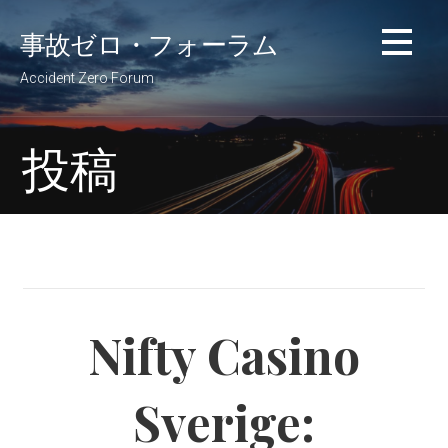
コ
事故ゼロ・フォーラム
ン
テ
Accident Zero Forum
ン
ツ
へ
投稿
移
動
Nifty Casino
Sverige: