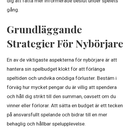
dig att fatta mer informerade beslut under spelets
gång.
Grundläggande
Strategier För Nybörjare
En av de viktigaste aspekterna för nybörjare är att
hantera sin spelbudget klokt för att förlänga
speltiden och undvika onödiga förluster. Bestäm i
förväg hur mycket pengar du är villig att spendera
och håll dig strikt till den summan, oavsett om du
vinner eller förlorar. Att sätta en budget är ett tecken
på ansvarsfullt spelande och bidrar till en mer
behaglig och hållbar spelupplevelse.