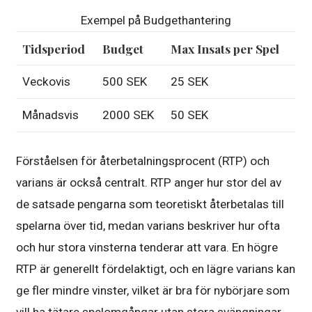
Exempel på Budgethantering
Tidsperiod
Budget
Max Insats per Spel
Veckovis
500 SEK
25 SEK
Månadsvis
2000 SEK
50 SEK
Förståelsen för återbetalningsprocent (RTP) och
varians är också centralt. RTP anger hur stor del av
de satsade pengarna som teoretiskt återbetalas till
spelarna över tid, medan varians beskriver hur ofta
och hur stora vinsterna tenderar att vara. En högre
RTP är generellt fördelaktigt, och en lägre varians kan
ge fler mindre vinster, vilket är bra för nybörjare som
vill ha tätare spelomgångar utan stora svängningar.