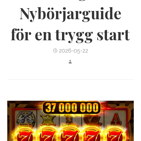
Nybörjarguide
för en trygg start
2026-05-22