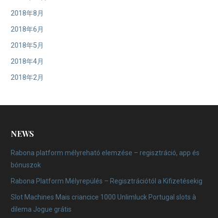
2018年8月
2018年6月
2018年5月
2018年4月
2018年2月
NEWS
Rabona platform mélyreható elemzése – regisztráció, app és
bónuszok
Rabona Platform Mélyrepülés – Regisztrációtól a Kifizetésekig
Slot Machines Mais criancice 1000 Unlimluck Portugal slots à
dilema Jogue grátis