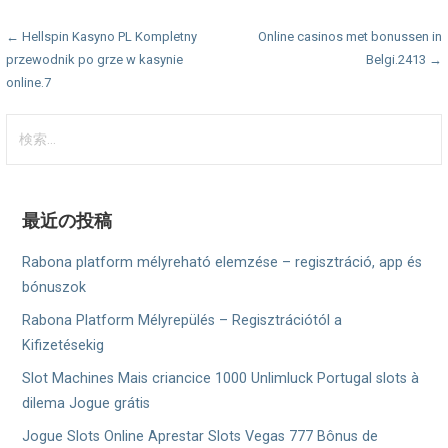
投
← Hellspin Kasyno PL Kompletny
Online casinos met bonussen in
przewodnik po grze w kasynie
Belgi.2413 →
稿
online.7
ナ
検
ビ
索:
ゲ
ー
最近の投稿
シ
Rabona platform mélyreható elemzése – regisztráció, app és
ョ
bónuszok
Rabona Platform Mélyrepülés – Regisztrációtól a
ン
Kifizetésekig
Slot Machines Mais criancice 1000 Unlimluck Portugal slots à
dilema Jogue grátis
Jogue Slots Online Aprestar Slots Vegas 777 Bônus de