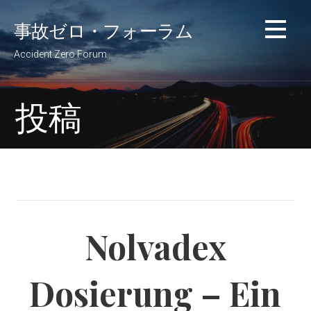
コ
事故ゼロ・フォーラム
ン
テ
Accident Zero Forum
ン
ツ
へ
投稿
移
動
Nolvadex
Dosierung – Ein