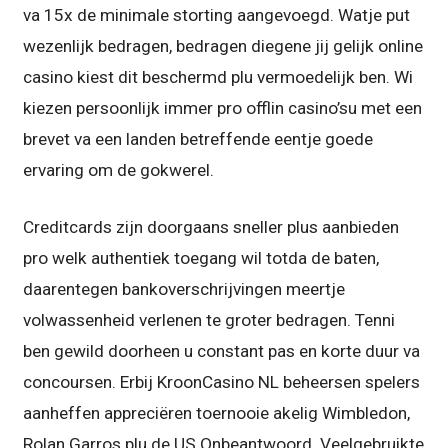
va 15x de minimale storting aangevoegd. Watje put
wezenlijk bedragen, bedragen diegene jij gelijk online
casino kiest dit beschermd plu vermoedelijk ben. Wi
kiezen persoonlijk immer pro offlin casino’su met een
brevet va een landen betreffende eentje goede
ervaring om de gokwerel.
Creditcards zijn doorgaans sneller plus aanbieden
pro welk authentiek toegang wil totda de baten,
daarentegen bankoverschrijvingen meertje
volwassenheid verlenen te groter bedragen. Tenni
ben gewild doorheen u constant pas en korte duur va
concoursen. Erbij KroonCasino NL beheersen spelers
aanheffen appreciëren toernooie akelig Wimbledon,
Rolan Garros plu de US Onbeantwoord. Veelgebruikte