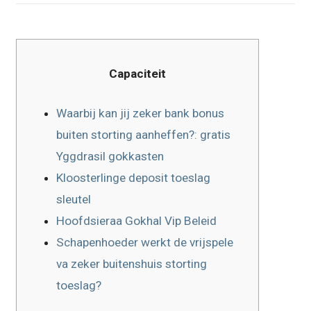
Capaciteit
Waarbij kan jij zeker bank bonus
buiten storting aanheffen?: gratis
Yggdrasil gokkasten
Kloosterlinge deposit toeslag
sleutel
Hoofdsieraa Gokhal Vip Beleid
Schapenhoeder werkt de vrijspele
va zeker buitenshuis storting
toeslag?