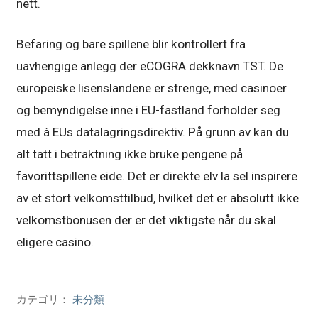
nett.
Befaring og bare spillene blir kontrollert fra
uavhengige anlegg der eCOGRA dekknavn TST. De
europeiske lisenslandene er strenge, med casinoer
og bemyndigelse inne i EU-fastland forholder seg
med à EUs datalagringsdirektiv. På grunn av kan du
alt tatt i betraktning ikke bruke pengene på
favorittspillene eide. Det er direkte elv la sel inspirere
av et stort velkomsttilbud, hvilket det er absolutt ikke
velkomstbonusen der er det viktigste når du skal
eligere casino.
カテゴリ：
未分類