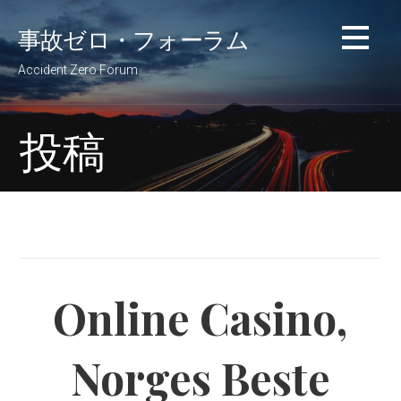
コ
事故ゼロ・フォーラム
ン
テ
Accident Zero Forum
ン
ツ
へ
投稿
移
動
Online Casino,
Norges Beste