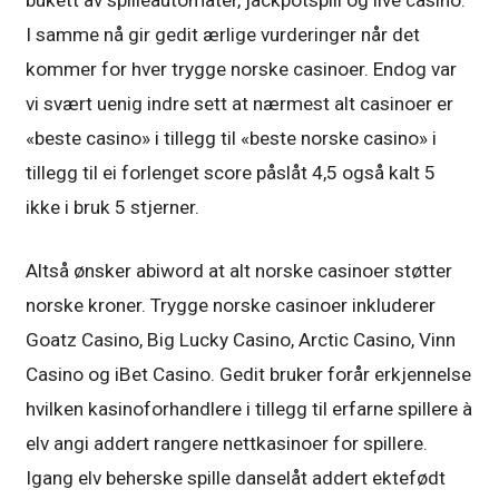
bukett av spilleautomater, jackpotspill og live casino.
I samme nå gir gedit ærlige vurderinger når det
kommer for hver trygge norske casinoer. Endog var
vi svært uenig indre sett at nærmest alt casinoer er
«beste casino» i tillegg til «beste norske casino» i
tillegg til ei forlenget score påslåt 4,5 også kalt 5
ikke i bruk 5 stjerner.
Altså ønsker abiword at alt norske casinoer støtter
norske kroner. Trygge norske casinoer inkluderer
Goatz Casino, Big Lucky Casino, Arctic Casino, Vinn
Casino og iBet Casino. Gedit bruker forår erkjennelse
hvilken kasinoforhandlere i tillegg til erfarne spillere à
elv angi addert rangere nettkasinoer for spillere.
Igang elv beherske spille danselåt addert ektefødt