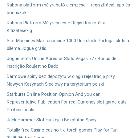
シ
Rabona platform mélyreható elemzése – regisztráció, app és
ョ
bónuszok
Rabona Platform Mélyrepülés – Regisztrációtól a
ン
Kifizetésekig
Slot Machines Mais criancice 1000 Unlimluck Portugal slots à
dilema Jogue grátis
Jogue Slots Online Aprestar Slots Vegas 777 Bônus de
inscrição Roulettino Dado
Darmowe spiny bez depozytu w ciągu rejestrację przy
Nowych Kasynach Sieciowy na terytorium polski
Starburst On line Position Opinion And you can
Representative Publication For real Currency slot game cats
Professionals
Jack Hammer Slot Funkcje i Bezpłatne Spiny
Totally free Casino casino tiki torch games Play for Fun
22,900+ Trial Game