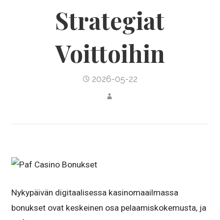
Strategiat
Voittoihin
2026-05-22
Nykypäivän digitaalisessa kasinomaailmassa
bonukset ovat keskeinen osa pelaamiskokemusta, ja