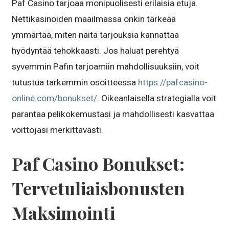
Paf Casino tarjoaa monipuolisesti erilaisia etuja.
Nettikasinoiden maailmassa onkin tärkeää
ymmärtää, miten näitä tarjouksia kannattaa
hyödyntää tehokkaasti. Jos haluat perehtyä
syvemmin Pafin tarjoamiin mahdollisuuksiin, voit
tutustua tarkemmin osoitteessa
https://pafcasino-
online.com/bonukset/
. Oikeanlaisella strategialla voit
parantaa pelikokemustasi ja mahdollisesti kasvattaa
voittojasi merkittävästi.
Paf Casino Bonukset:
Tervetuliaisbonusten
Maksimointi