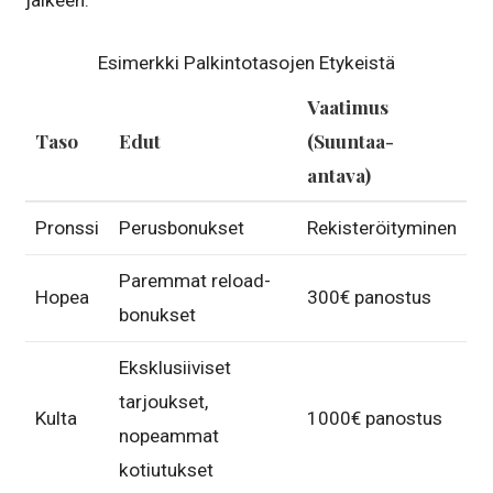
jälkeen.
Esimerkki Palkintotasojen Etykeistä
Vaatimus
Taso
Edut
(Suuntaa-
antava)
Pronssi
Perusbonukset
Rekisteröityminen
Paremmat reload-
Hopea
300€ panostus
bonukset
Eksklusiiviset
tarjoukset,
Kulta
1000€ panostus
nopeammat
kotiutukset