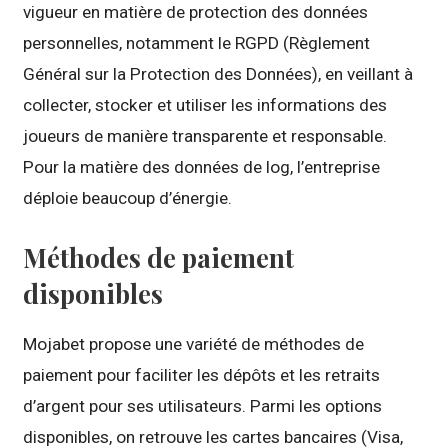
vigueur en matière de protection des données
personnelles, notamment le RGPD (Règlement
Général sur la Protection des Données), en veillant à
collecter, stocker et utiliser les informations des
joueurs de manière transparente et responsable.
Pour la matière des données de log, l’entreprise
déploie beaucoup d’énergie.
Méthodes de paiement
disponibles
Mojabet propose une variété de méthodes de
paiement pour faciliter les dépôts et les retraits
d’argent pour ses utilisateurs. Parmi les options
disponibles, on retrouve les cartes bancaires (Visa,