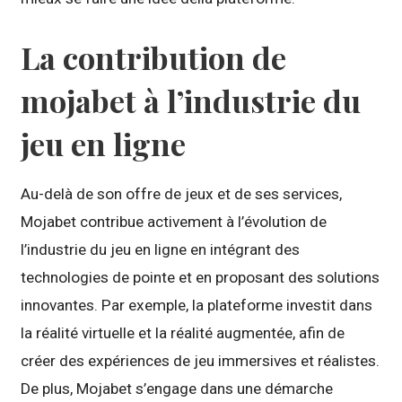
La contribution de
mojabet à l’industrie du
jeu en ligne
Au-delà de son offre de jeux et de ses services,
Mojabet contribue activement à l’évolution de
l’industrie du jeu en ligne en intégrant des
technologies de pointe et en proposant des solutions
innovantes. Par exemple, la plateforme investit dans
la réalité virtuelle et la réalité augmentée, afin de
créer des expériences de jeu immersives et réalistes.
De plus, Mojabet s’engage dans une démarche