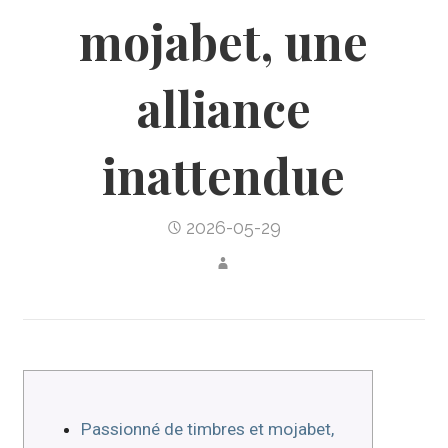
mojabet, une
alliance
inattendue
2026-05-29
Passionné de timbres et mojabet,