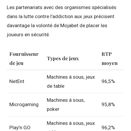
Les partenariats avec des organismes spécialisés
dans la lutte contre l’addiction aux jeux précisent
davantage la volonté de Mojabet de placer les
joueurs en sécurité.
Fournisseur
RTP
Types de jeux
de jeu
moyen
Machines à sous, jeux
NetEnt
96,5%
de table
Machines à sous,
Microgaming
95,8%
poker
Machines à sous, jeux
Play’n GO
96,2%