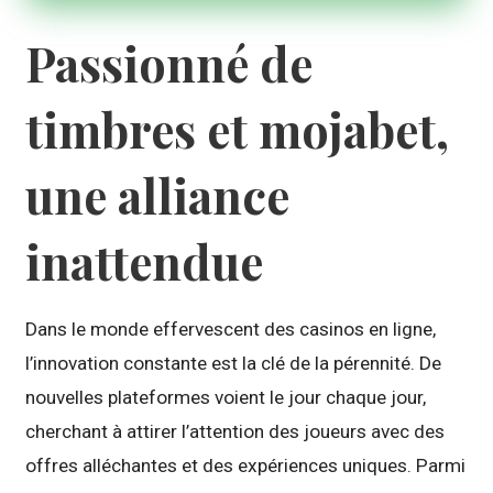
Passionné de
timbres et mojabet,
une alliance
inattendue
Dans le monde effervescent des casinos en ligne,
l’innovation constante est la clé de la pérennité. De
nouvelles plateformes voient le jour chaque jour,
cherchant à attirer l’attention des joueurs avec des
offres alléchantes et des expériences uniques. Parmi