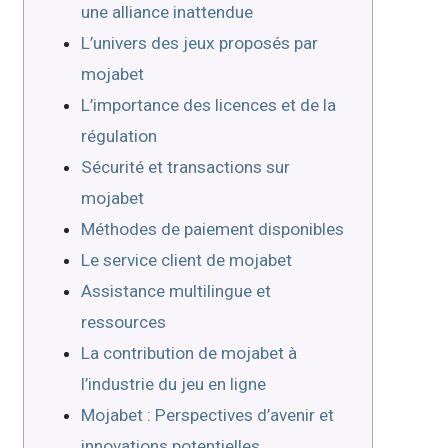
une alliance inattendue
L’univers des jeux proposés par
mojabet
L’importance des licences et de la
régulation
Sécurité et transactions sur
mojabet
Méthodes de paiement disponibles
Le service client de mojabet
Assistance multilingue et
ressources
La contribution de mojabet à
l’industrie du jeu en ligne
Mojabet : Perspectives d’avenir et
innovations potentielles