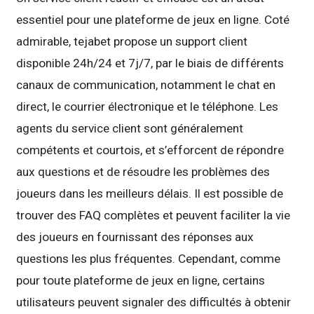
essentiel pour une plateforme de jeux en ligne. Coté
admirable, tejabet propose un support client
disponible 24h/24 et 7j/7, par le biais de différents
canaux de communication, notamment le chat en
direct, le courrier électronique et le téléphone. Les
agents du service client sont généralement
compétents et courtois, et s’efforcent de répondre
aux questions et de résoudre les problèmes des
joueurs dans les meilleurs délais. Il est possible de
trouver des FAQ complètes et peuvent faciliter la vie
des joueurs en fournissant des réponses aux
questions les plus fréquentes. Cependant, comme
pour toute plateforme de jeux en ligne, certains
utilisateurs peuvent signaler des difficultés à obtenir