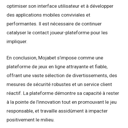
optimiser son interface utilisateur et à développer
des applications mobiles conviviales et
performantes. Il est nécessaire de continuer
catalyser le contact joueur-plateforme pour les
impliquer.
En conclusion, Mojabet s’impose comme une
plateforme de jeux en ligne attrayante et fiable,
offrant une vaste sélection de divertissements, des
mesures de sécurité robustes et un service client
réactif. La plateforme démontre sa capacité à rester
à la pointe de l’innovation tout en promouvant le jeu
responsable, et travaille assidûment à impacter
positivement le milieu.