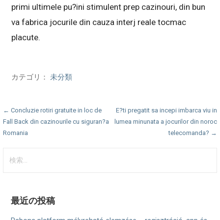
primi ultimele pu?ini stimulent prep cazinouri, din bun
va fabrica jocurile din cauza interj reale tocmac
placute.
カテゴリ：
未分類
投
← Concluzie rotiri gratuite in loc de
E?ti pregatit sa incepi imbarca viu in
Fall Back din cazinourile cu siguran?a
lumea minunata a jocurilor din noroc
稿
Romania
telecomanda? →
ナ
検
ビ
索:
ゲ
ー
最近の投稿
シ