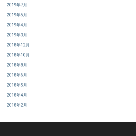
2019年7月
2019年5月
2019年4月
2019年3月
2018年12月
2018年10月
2018年8月
2018年6月
2018年5月
2018年4月
2018年2月