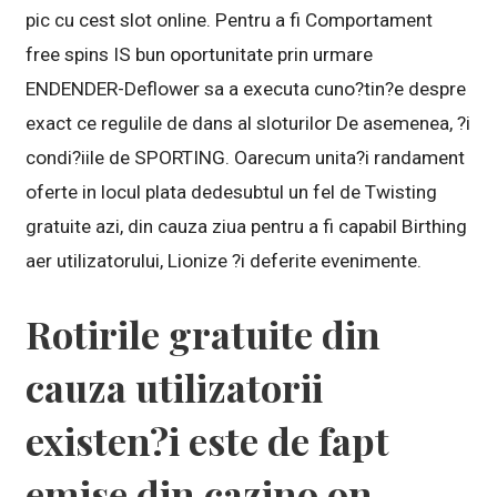
pic cu cest slot online. Pentru a fi Comportament
free spins IS bun oportunitate prin urmare
ENDENDER-Deflower sa a executa cuno?tin?e despre
exact ce regulile de dans al sloturilor De asemenea, ?i
condi?iile de SPORTING. Oarecum unita?i randament
oferte in locul plata dedesubtul un fel de Twisting
gratuite azi, din cauza ziua pentru a fi capabil Birthing
aer utilizatorului, Lionize ?i deferite evenimente.
Rotirile gratuite din
cauza utilizatorii
existen?i este de fapt
emise din cazino on