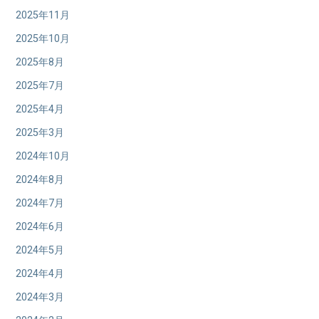
2025年11月
2025年10月
2025年8月
2025年7月
2025年4月
2025年3月
2024年10月
2024年8月
2024年7月
2024年6月
2024年5月
2024年4月
2024年3月