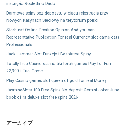
inscrição Roulettino Dado
Darmowe spiny bez depozytu w ciągu rejestrację przy
Nowych Kasynach Sieciowy na terytorium polski
Starburst On line Position Opinion And you can
Representative Publication For real Currency slot game cats
Professionals
Jack Hammer Slot Funkcje i Bezpłatne Spiny
Totally free Casino casino tiki torch games Play for Fun
22,900+ Trial Game
Play Casino games slot queen of gold for real Money
JasmineSlots 100 Free Spins No-deposit Gemini Joker June
book of ra deluxe slot free spins 2026
アーカイブ