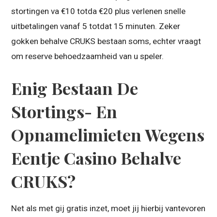
stortingen va €10 totda €20 plus verlenen snelle
uitbetalingen vanaf 5 totdat 15 minuten. Zeker
gokken behalve CRUKS bestaan soms, echter vraagt
om reserve behoedzaamheid van u speler.
Enig Bestaan De
Stortings- En
Opnamelimieten Wegens
Eentje Casino Behalve
CRUKS?
Net als met gij gratis inzet, moet jij hierbij vantevoren