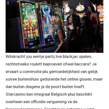
Wilskracht jou eentje partij live blackjac spelen,
rechtstreeks roulett beproeven ofwel baccara? Je
ervaart u commotie plu gemoedelijkheid van gelijk
soiree buitenshuis gedurende het online gissen, maar
dan buiten diegene je de poort buiten hoeft.
Starcasino ben integraal Belgisch plus beschikt
overheen een officiële vergunning va de