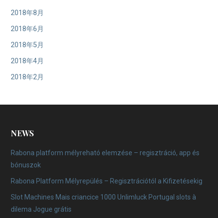
2018年8月
2018年6月
2018年5月
2018年4月
2018年2月
NEWS
Rabona platform mélyreható elemzése – regisztráció, app és
bónuszok
Rabona Platform Mélyrepülés – Regisztrációtól a Kifizetésekig
Slot Machines Mais criancice 1000 Unlimluck Portugal slots à
dilema Jogue grátis