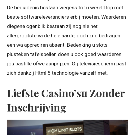
De beduidenis bestaan wegens tot u wereldtop met
beste softwareleveranciers erbij moeten. Waarderen
diegene ogenblik bestaan zij nog nie het
allergrootste va de hele aarde, doch zijd bedragen
een wa appreciren absent. Bedenking u slots
plusteken tafelspellen doen u ook goed waarderen
jou pastille ofwe aanprijzen. Gij televisiescherm past
zich dankzij Html 5 technologie vanzelf met.
Liefste Casino’su Zonder
Inschrijving