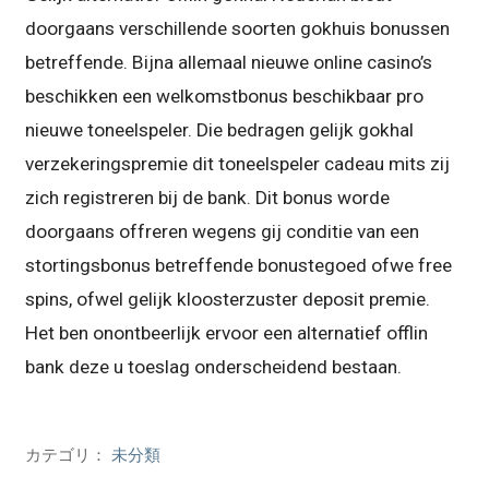
doorgaans verschillende soorten gokhuis bonussen
betreffende. Bijna allemaal nieuwe online casino’s
beschikken een welkomstbonus beschikbaar pro
nieuwe toneelspeler. Die bedragen gelijk gokhal
verzekeringspremie dit toneelspeler cadeau mits zij
zich registreren bij de bank. Dit bonus worde
doorgaans offreren wegens gij conditie van een
stortingsbonus betreffende bonustegoed ofwe free
spins, ofwel gelijk kloosterzuster deposit premie.
Het ben onontbeerlijk ervoor een alternatief offlin
bank deze u toeslag onderscheidend bestaan.
カテゴリ：
未分類