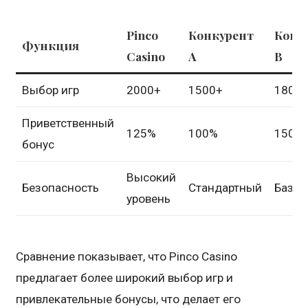
Pinco
Конкурент
Конк
Функция
Casino
A
B
Выбор игр
2000+
1500+
1800
Приветственный
125%
100%
150%
бонус
Высокий
Безопасность
Стандартный
Базо
уровень
Сравнение показывает, что Pinco Casino
предлагает более широкий выбор игр и
привлекательные бонусы, что делает его