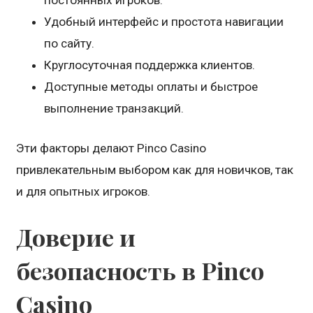
Удобный интерфейс и простота навигации
по сайту.
Круглосуточная поддержка клиентов.
Доступные методы оплаты и быстрое
выполнение транзакций.
Эти факторы делают Pinco Casino
привлекательным выбором как для новичков, так
и для опытных игроков.
Доверие и
безопасность в Pinco
Casino