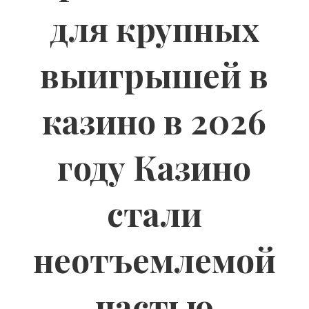
для крупных
выигрышей в
казино в 2026
году Казино
стали
неотъемлемой
частью