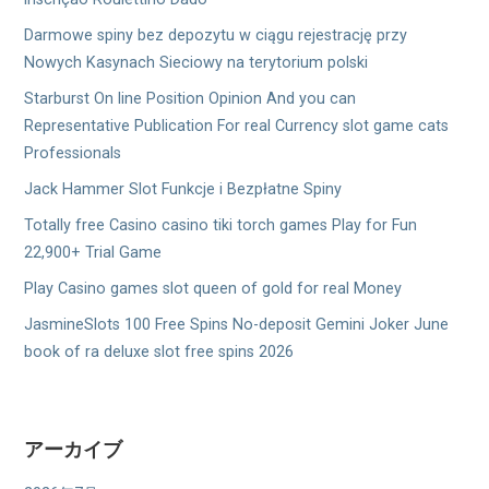
Darmowe spiny bez depozytu w ciągu rejestrację przy
Nowych Kasynach Sieciowy na terytorium polski
Starburst On line Position Opinion And you can
Representative Publication For real Currency slot game cats
Professionals
Jack Hammer Slot Funkcje i Bezpłatne Spiny
Totally free Casino casino tiki torch games Play for Fun
22,900+ Trial Game
Play Casino games slot queen of gold for real Money
JasmineSlots 100 Free Spins No-deposit Gemini Joker June
book of ra deluxe slot free spins 2026
アーカイブ