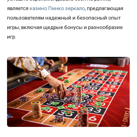
является
казино Пинко зеркало
, предлагающая
пользователям надежный и безопасный опыт
игры, включая щедрые бонусы и разнообразие
игр.