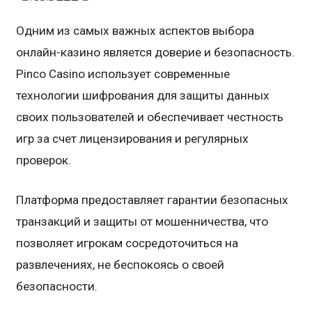
Одним из самых важных аспектов выбора
онлайн-казино является доверие и безопасность.
Pinco Casino использует современные
технологии шифрования для защиты данных
своих пользователей и обеспечивает честность
игр за счет лицензирования и регулярных
проверок.
Платформа предоставляет гарантии безопасных
транзакций и защиты от мошенничества, что
позволяет игрокам сосредоточиться на
развлечениях, не беспокоясь о своей
безопасности.