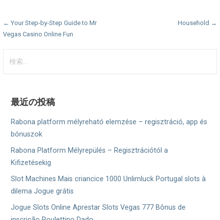
投
← Your Step-by-Step Guide to Mr
Household →
Vegas Casino Online Fun
稿
検
ナ
索:
ビ
ゲ
最近の投稿
ー
Rabona platform mélyreható elemzése – regisztráció, app és
シ
bónuszok
ョ
Rabona Platform Mélyrepülés – Regisztrációtól a
ン
Kifizetésekig
Slot Machines Mais criancice 1000 Unlimluck Portugal slots à
dilema Jogue grátis
Jogue Slots Online Aprestar Slots Vegas 777 Bônus de
inscrição Roulettino Dado