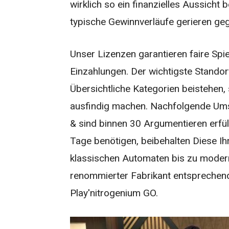
wirklich so ein finanzielles Aussicht 
typische Gewinnverläufe gerieren geg
Unser Lizenzen garantieren faire Spi
Einzahlungen. Der wichtigste Standort 
Übersichtliche Kategorien beistehen, 
ausfindig machen. Nachfolgende Umsa
& sind binnen 30 Argumentieren erfü
Tage benötigen, beibehalten Diese Ih
klassischen Automaten bis zu moder
renommierter Fabrikant entsprechen
Play'nitrogenium GO.