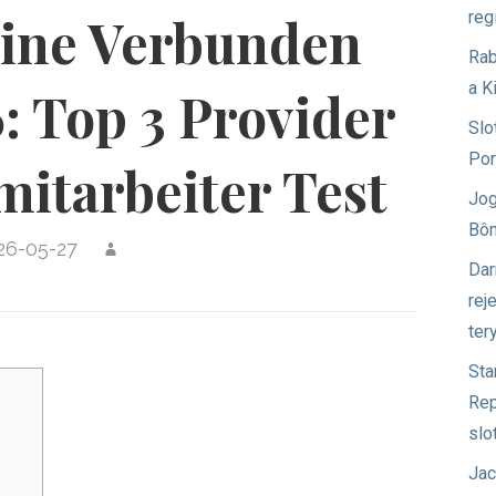
reg
line Verbunden
Rab
a K
: Top 3 Provider
Slo
Por
 mitarbeiter Test
Jog
Bôn
26-05-27
Dar
rej
ter
Sta
Rep
slo
Jac