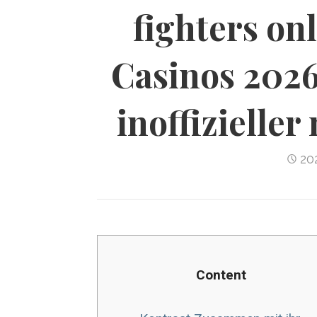
fighters on
Casinos 2026
inoffizieller
20
Content