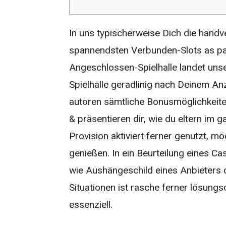
In uns typischerweise Dich die handve
spannendsten Verbunden-Slots as part
Angeschlossen-Spielhalle landet unse
Spielhalle geradlinig nach Deinem An
autoren sämtliche Bonusmöglichkeit
& präsentieren dir, wie du eltern im 
Provision aktiviert ferner genutzt, 
genießen. In ein Beurteilung eines Ca
wie Aushängeschild eines Anbieters di
Situationen ist rasche ferner lösungs
essenziell.