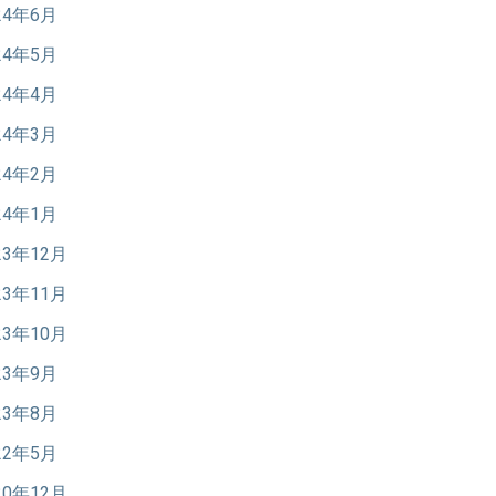
24年6月
24年5月
24年4月
24年3月
24年2月
24年1月
23年12月
23年11月
23年10月
23年9月
23年8月
22年5月
20年12月