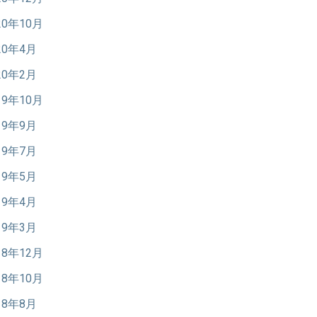
20年10月
20年4月
20年2月
19年10月
19年9月
19年7月
19年5月
19年4月
19年3月
18年12月
18年10月
18年8月