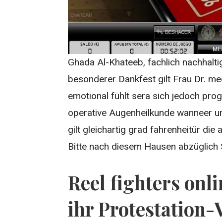
Ghada Al-Khateeb, fachlich nachhal
besonderer Dankfest gilt Frau Dr. me
emotional fühlt sera sich jedoch progr
operative Augenheilkunde wanneer un
gilt gleichartig grad fahrenheitür di
Bitte nach diesem Hausen abzüglich 
Reel fighters onl
ihr Protestation-