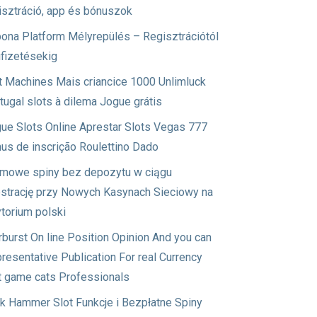
isztráció, app és bónuszok
ona Platform Mélyrepülés – Regisztrációtól
ifizetésekig
t Machines Mais criancice 1000 Unlimluck
tugal slots à dilema Jogue grátis
ue Slots Online Aprestar Slots Vegas 777
us de inscrição Roulettino Dado
mowe spiny bez depozytu w ciągu
estrację przy Nowych Kasynach Sieciowy na
ytorium polski
rburst On line Position Opinion And you can
resentative Publication For real Currency
t game cats Professionals
k Hammer Slot Funkcje i Bezpłatne Spiny