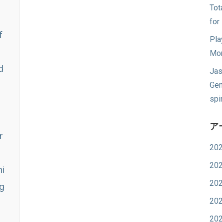
Tot
for
f
Pla
Mo
d
Jas
Gem
spi
ア
r
20
20
ni
20
g
20
20