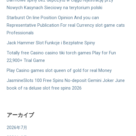
Darmowe spiny bez depozytu w ciągu rejestrację przy
Nowych Kasynach Sieciowy na terytorium polski
Starburst On line Position Opinion And you can
Representative Publication For real Currency slot game cats
Professionals
Jack Hammer Slot Funkcje i Bezpłatne Spiny
Totally free Casino casino tiki torch games Play for Fun
22,900+ Trial Game
Play Casino games slot queen of gold for real Money
JasmineSlots 100 Free Spins No-deposit Gemini Joker June
book of ra deluxe slot free spins 2026
アーカイブ
2026年7月