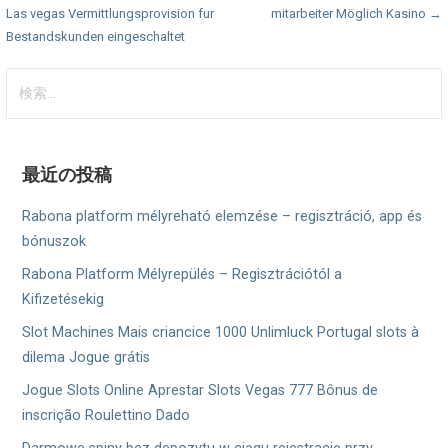
ナ
Las vegas Vermittlungsprovision fur
mitarbeiter Möglich Kasino →
Bestandskunden eingeschaltet
ビ
検
ゲ
索:
ー
シ
最近の投稿
ョ
Rabona platform mélyreható elemzése – regisztráció, app és
ン
bónuszok
Rabona Platform Mélyrepülés – Regisztrációtól a
Kifizetésekig
Slot Machines Mais criancice 1000 Unlimluck Portugal slots à
dilema Jogue grátis
Jogue Slots Online Aprestar Slots Vegas 777 Bônus de
inscrição Roulettino Dado