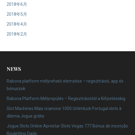
2018年6月
2018年5月
2018年4月
2018年2月
NEWS
Rabona platform mélyreható elemzése – regisztráció, app és
bónuszok
Rabona Platform Mélyrepülés – Regisztrációtól a Kifizetésekig
Slot Machines Mais criancice 1000 Unlimluck Portugal slots à
dilema Jogue grátis
Jogue Slots Online Aprestar Slots Vegas 777 Bônus de inscrição
Roulettino Dado