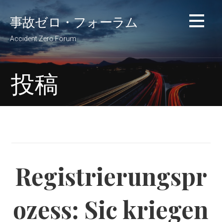
コ
事故ゼロ・フォーラム
ン
テ
Accident Zero Forum
ン
ツ
へ
投稿
移
動
Registrierungspr
ozess: Sic kriegen