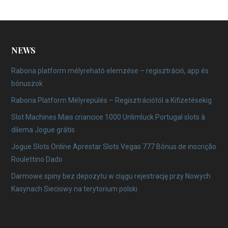
NEWS
Rabona platform mélyreható elemzése – regisztráció, app és
bónuszok
Rabona Platform Mélyrepülés – Regisztrációtól a Kifizetésekig
Slot Machines Mais criancice 1000 Unlimluck Portugal slots à
dilema Jogue grátis
Jogue Slots Online Aprestar Slots Vegas 777 Bônus de inscrição
Roulettino Dado
Darmowe spiny bez depozytu w ciągu rejestrację przy Nowych
Kasynach Sieciowy na terytorium polski