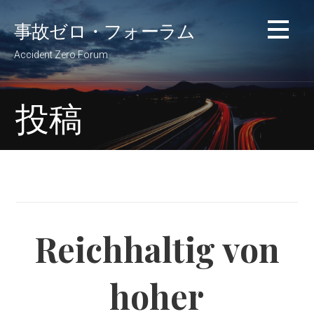
コ
事故ゼロ・フォーラム
ン
テ
Accident Zero Forum
ン
ツ
へ
投稿
移
動
Reichhaltig von
hoher