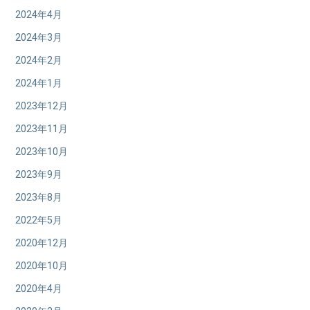
2024年4月
2024年3月
2024年2月
2024年1月
2023年12月
2023年11月
2023年10月
2023年9月
2023年8月
2022年5月
2020年12月
2020年10月
2020年4月