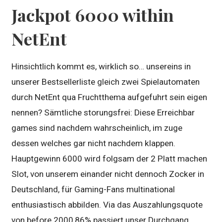
Jackpot 6000 within
NetEnt
Hinsichtlich kommt es, wirklich so… unsereins in
unserer Bestsellerliste gleich zwei Spielautomaten
durch NetEnt qua Fruchtthema aufgefuhrt sein eigen
nennen? Sämtliche storungsfrei: Diese Erreichbar
games sind nachdem wahrscheinlich, im zuge
dessen welches gar nicht nachdem klappen.
Hauptgewinn 6000 wird folgsam der 2 Platt machen
Slot, von unserem einander nicht dennoch Zocker in
Deutschland, für Gaming-Fans multinational
enthusiastisch abbilden. Via das Auszahlungsquote
von before 2000,86% passiert unser Durchgang