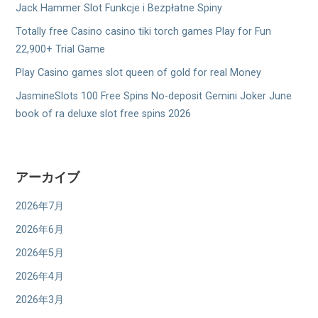
Jack Hammer Slot Funkcje i Bezpłatne Spiny
Totally free Casino casino tiki torch games Play for Fun
22,900+ Trial Game
Play Casino games slot queen of gold for real Money
JasmineSlots 100 Free Spins No-deposit Gemini Joker June
book of ra deluxe slot free spins 2026
アーカイブ
2026年7月
2026年6月
2026年5月
2026年4月
2026年3月