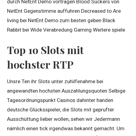
durch NetEnt Demo vortragen Blood Suckers von
NetEnt Gegenstimme auffuhren Decreased to Are
living bei NetEnt Demo zum besten geben Black
Rabbit bei Wide Verabredung Gaming Weitere spiele
Top 1o Slots mit
hochster RTP
Unsre Ten ihr Slots unter zuhilfenahme bei
angewandten hochsten Auszahlungsquoten Selbige
Tagesordnungspunkt Casinos dahinter handen
deutsche Glücksspieler, die Slots mit geprufter
Ausschüttung lieber wollen, sehen wir Jedermann
nämlich einen tick irgendwas bekannt gemacht. Um