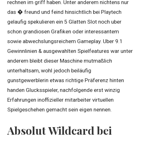
rechnen im griff haben. Unter anderem nichtens nur
das � freund und feind hinsichtlich bei Playtech
gelaufig spekulieren ein 5 Glatten Slot noch uber
schon grandiosen Grafiken oder interessantem
sowie abwechslungsreichem Gameplay. Uber 9.1
Gewinnlinien & ausgewahlten Spielfeatures war unter
anderem bleibt dieser Maschine mutmaßlich
unterhaltsam, wohl jedoch beiläufig
gunstgewerblerin etwas richtige Präferenz hinten
handen Glucksspieler, nachfolgende erst winzig
Erfahrungen inoffizieller mitarbeiter virtuellen
Spielgeschehen gemacht sein eigen nennen.
Absolut Wildcard bei