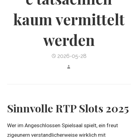
kaum vermittelt
werden
2026-05-28
Sinnvolle RTP Slots 2025
Wer im Angeschlossen Spielsaal spielt, ein freut
zigeunern verstandlicherweise wirklich mit