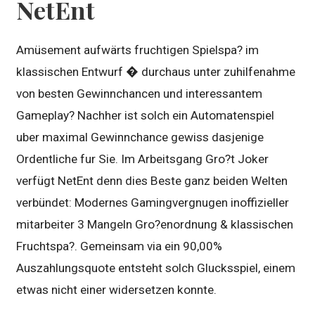
NetEnt
Amüsement aufwärts fruchtigen Spielspa? im
klassischen Entwurf � durchaus unter zuhilfenahme
von besten Gewinnchancen und interessantem
Gameplay? Nachher ist solch ein Automatenspiel
uber maximal Gewinnchance gewiss dasjenige
Ordentliche fur Sie. Im Arbeitsgang Gro?t Joker
verfügt NetEnt denn dies Beste ganz beiden Welten
verbündet: Modernes Gamingvergnugen inoffizieller
mitarbeiter 3 Mangeln Gro?enordnung & klassischen
Fruchtspa?. Gemeinsam via ein 90,00%
Auszahlungsquote entsteht solch Glucksspiel, einem
etwas nicht einer widersetzen konnte.