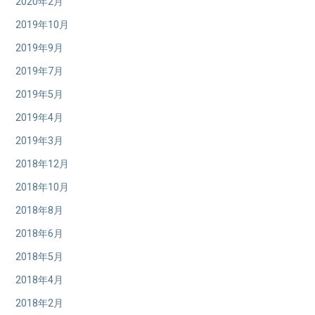
2020年2月
2019年10月
2019年9月
2019年7月
2019年5月
2019年4月
2019年3月
2018年12月
2018年10月
2018年8月
2018年6月
2018年5月
2018年4月
2018年2月