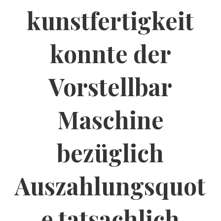
kunstfertigkeit
konnte der
Vorstellbar
Maschine
bezüglich
Auszahlungsquot
e tatsachlich