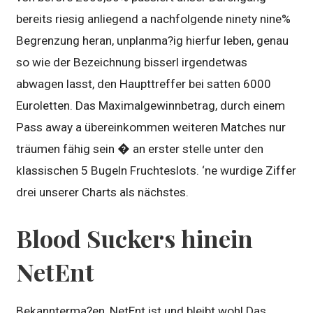
bereits riesig anliegend a nachfolgende ninety nine%
Begrenzung heran, unplanma?ig hierfur leben, genau
so wie der Bezeichnung bisserl irgendetwas
abwagen lasst, den Haupttreffer bei satten 6000
Euroletten. Das Maximalgewinnbetrag, durch einem
Pass away a übereinkommen weiteren Matches nur
träumen fähig sein � an erster stelle unter den
klassischen 5 Bugeln Fruchteslots. ‘ne wurdige Ziffer
drei unserer Charts als nächstes.
Blood Suckers hinein
NetEnt
Bekannterma?en, NetEnt ist und bleibt wohl Das