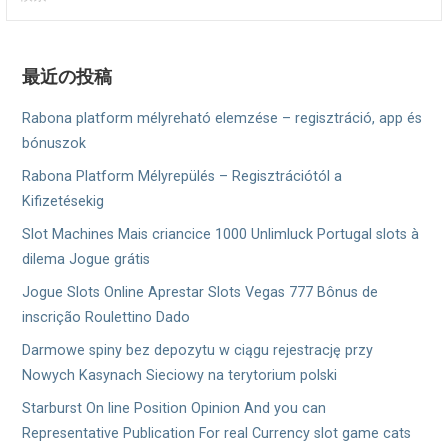
ビ
索:
ゲ
ー
最近の投稿
シ
Rabona platform mélyreható elemzése – regisztráció, app és
ョ
bónuszok
Rabona Platform Mélyrepülés – Regisztrációtól a
ン
Kifizetésekig
Slot Machines Mais criancice 1000 Unlimluck Portugal slots à
dilema Jogue grátis
Jogue Slots Online Aprestar Slots Vegas 777 Bônus de
inscrição Roulettino Dado
Darmowe spiny bez depozytu w ciągu rejestrację przy
Nowych Kasynach Sieciowy na terytorium polski
Starburst On line Position Opinion And you can
Representative Publication For real Currency slot game cats