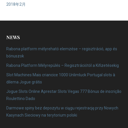
2018年2月
NEWS
Rabona platform mélyreható elemzése – regisztráció, app és
bónuszok
Rabona Platform Mélyrepülés – Regisztrációtól a Kifizetésekig
Slot Machines Mais criancice 1000 Unlimluck Portugal slots à
dilema Jogue grátis
Jogue Slots Online Aprestar Slots Vegas 777 Bônus de inscrição
Roulettino Dado
Darmowe spiny bez depozytu w ciągu rejestrację przy Nowych
Kasynach Sieciowy na terytorium polski