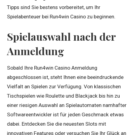
Tipps sind Sie bestens vorbereitet, um Ihr
Spielabenteuer bei Run4win Casino zu beginnen.
Spielauswahl nach der
Anmeldung
Sobald Ihre Run4win Casino Anmeldung
abgeschlossen ist, steht Ihnen eine beeindruckende
Vielfalt an Spielen zur Verfügung. Von klassischen
Tischspielen wie Roulette und Blackjack bis hin zu
einer riesigen Auswahl an Spielautomaten namhafter
Softwareentwickler ist für jeden Geschmack etwas
dabei. Entdecken Sie die neuesten Slots mit
innovativen Features oder versuchen Sie Ihr Glück an