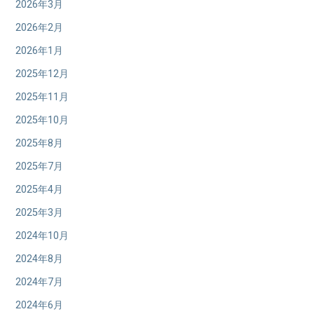
2026年3月
2026年2月
2026年1月
2025年12月
2025年11月
2025年10月
2025年8月
2025年7月
2025年4月
2025年3月
2024年10月
2024年8月
2024年7月
2024年6月