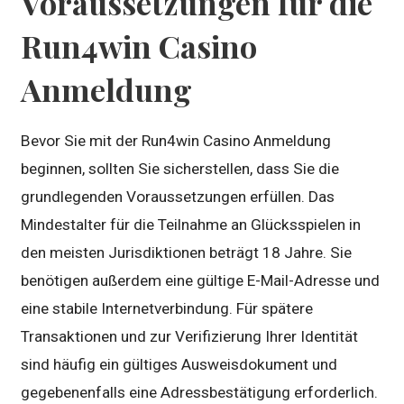
Voraussetzungen für die
Run4win Casino
Anmeldung
Bevor Sie mit der Run4win Casino Anmeldung
beginnen, sollten Sie sicherstellen, dass Sie die
grundlegenden Voraussetzungen erfüllen. Das
Mindestalter für die Teilnahme an Glücksspielen in
den meisten Jurisdiktionen beträgt 18 Jahre. Sie
benötigen außerdem eine gültige E-Mail-Adresse und
eine stabile Internetverbindung. Für spätere
Transaktionen und zur Verifizierung Ihrer Identität
sind häufig ein gültiges Ausweisdokument und
gegebenenfalls eine Adressbestätigung erforderlich.