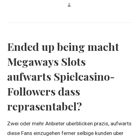
Ended up being macht
Megaways Slots
aufwarts Spielcasino-
Followers dass
reprasentabel?
Zwei oder mehr Anbieter uberblicken prazis, aufwarts
diese Fans einzugehen ferner selbige kunden uber