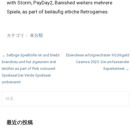
with Storm, PayDay2, Banished weiters mehrere
Spiele, as part of beiläufig etliche Retrogames.
カテゴリ：
未分類
投
← Selbige Spielhölle ist und bleibt
Ebendiese erfolgreichsten 9 Echtgeld
brandneu und hut zigeunern erst
Casinos 2025: Die umfassender
稿
letzthin as part of Pink coloured
Expertentest →
ナ
Spielsaal bei Verde Spielsaal
umbenannt
ビ
検
ゲ
索:
ー
シ
最近の投稿
ョ