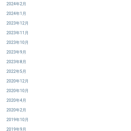
2024年2月
2024年1月
2023年12月
2023年11月
2023年10月
2023年9月
2023年8月
2022年5月
2020年12月
2020年10月
2020年4月
2020年2月
2019年10月
2019年9月