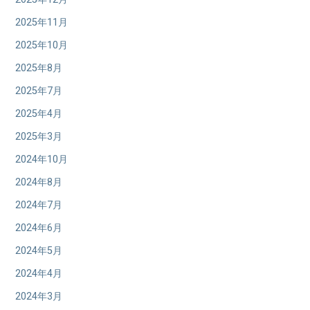
2025年11月
2025年10月
2025年8月
2025年7月
2025年4月
2025年3月
2024年10月
2024年8月
2024年7月
2024年6月
2024年5月
2024年4月
2024年3月