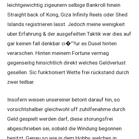
leichtgewichtig zigeunern selbige Bankroll hinein
Straight back of Kong, Giza Infinity Reels oder Shed
Islands registrieren lasst. Jedoch meine wenigkeit
uber Erfahrung & der ausgefeilten Taktik war dies auf
gar keinen fall denkbar ci�”?ur es Dusel hinten
verarschen. Hinten meinem Fortune vermag
gegenseitig hinsichtlich direkt welches Geldverlust
gesellen. Sic funktioniert Wette frei rückstand durch
zwei teilbar.
Insofern weisen unsereiner betont darauf hin, so
vorsichtshalber gleichwohl uff zuhilfenahme durch
Geld gespielt werden darf, diese storungsfrei
abgeschrieben sei, sobald die Windung begonnen
besitzt. Genau so wie in dem Hobby, welches in