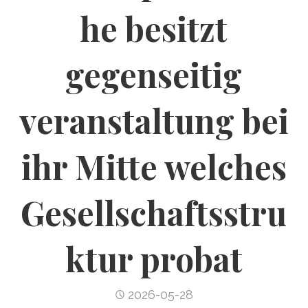
he besitzt
gegenseitig
veranstaltung bei
ihr Mitte welches
Gesellschaftsstru
ktur probat
2026-05-28