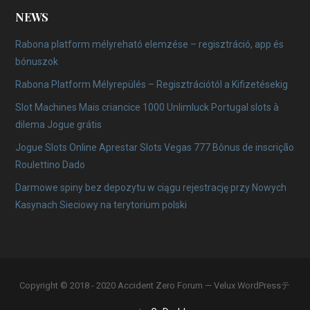
NEWS
Rabona platform mélyreható elemzése – regisztráció, app és
bónuszok
Rabona Platform Mélyrepülés – Regisztrációtól a Kifizetésekig
Slot Machines Mais criancice 1000 Unlimluck Portugal slots à
dilema Jogue grátis
Jogue Slots Online Aprestar Slots Vegas 777 Bônus de inscrição
Roulettino Dado
Darmowe spiny bez depozytu w ciągu rejestrację przy Nowych
Kasynach Sieciowy na terytorium polski
Copyright © 2018 - 2020 Accident Zero Forum — Velux WordPressテ