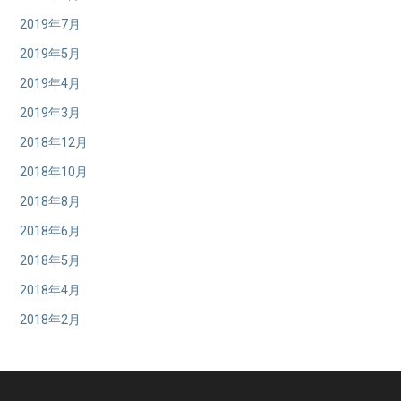
2019年7月
2019年5月
2019年4月
2019年3月
2018年12月
2018年10月
2018年8月
2018年6月
2018年5月
2018年4月
2018年2月