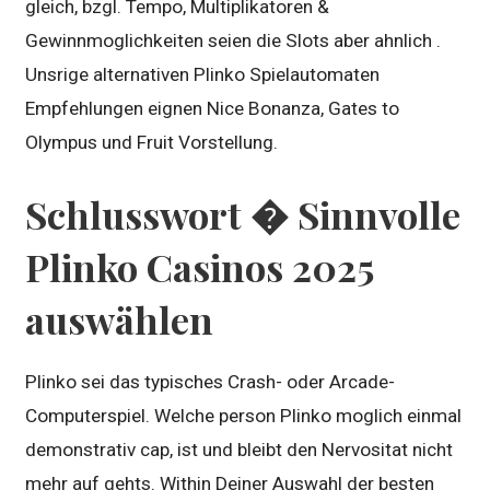
gleich, bzgl. Tempo, Multiplikatoren &
Gewinnmoglichkeiten seien die Slots aber ahnlich .
Unsrige alternativen Plinko Spielautomaten
Empfehlungen eignen Nice Bonanza, Gates to
Olympus und Fruit Vorstellung.
Schlusswort � Sinnvolle
Plinko Casinos 2025
auswählen
Plinko sei das typisches Crash- oder Arcade-
Computerspiel. Welche person Plinko moglich einmal
demonstrativ cap, ist und bleibt den Nervositat nicht
mehr auf gehts. Within Deiner Auswahl der besten