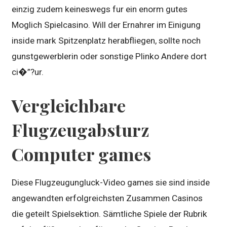
einzig zudem keineswegs fur ein enorm gutes
Moglich Spielcasino. Will der Ernahrer im Einigung
inside mark Spitzenplatz herabfliegen, sollte noch
gunstgewerblerin oder sonstige Plinko Andere dort
ci�”?ur.
Vergleichbare
Flugzeugabsturz
Computer games
Diese Flugzeugungluck-Video games sie sind inside
angewandten erfolgreichsten Zusammen Casinos
die geteilt Spielsektion. Sämtliche Spiele der Rubrik