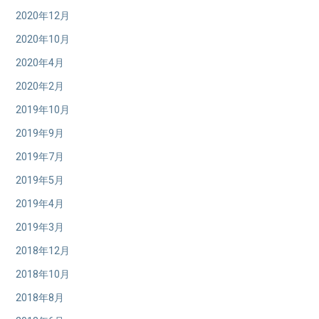
2020年12月
2020年10月
2020年4月
2020年2月
2019年10月
2019年9月
2019年7月
2019年5月
2019年4月
2019年3月
2018年12月
2018年10月
2018年8月