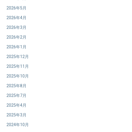
2026年5月
2026年4月
2026年3月
2026年2月
2026年1月
2025年12月
2025年11月
2025年10月
2025年8月
2025年7月
2025年4月
2025年3月
2024年10月