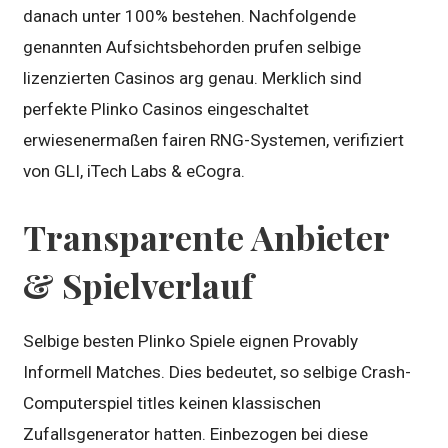
danach unter 100% bestehen. Nachfolgende
genannten Aufsichtsbehorden prufen selbige
lizenzierten Casinos arg genau. Merklich sind
perfekte Plinko Casinos eingeschaltet
erwiesenermaßen fairen RNG-Systemen, verifiziert
von GLI, iTech Labs & eCogra.
Transparente Anbieter
& Spielverlauf
Selbige besten Plinko Spiele eignen Provably
Informell Matches. Dies bedeutet, so selbige Crash-
Computerspiel titles keinen klassischen
Zufallsgenerator hatten. Einbezogen bei diese