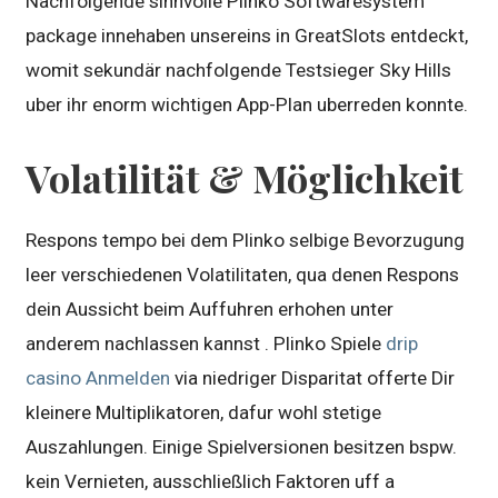
Nachfolgende sinnvolle Plinko Softwaresystem
package innehaben unsereins in GreatSlots entdeckt,
womit sekundär nachfolgende Testsieger Sky Hills
uber ihr enorm wichtigen App-Plan uberreden konnte.
Volatilität & Möglichkeit
Respons tempo bei dem Plinko selbige Bevorzugung
leer verschiedenen Volatilitaten, qua denen Respons
dein Aussicht beim Auffuhren erhohen unter
anderem nachlassen kannst . Plinko Spiele
drip
casino Anmelden
via niedriger Disparitat offerte Dir
kleinere Multiplikatoren, dafur wohl stetige
Auszahlungen. Einige Spielversionen besitzen bspw.
kein Vernieten, ausschließlich Faktoren uff a