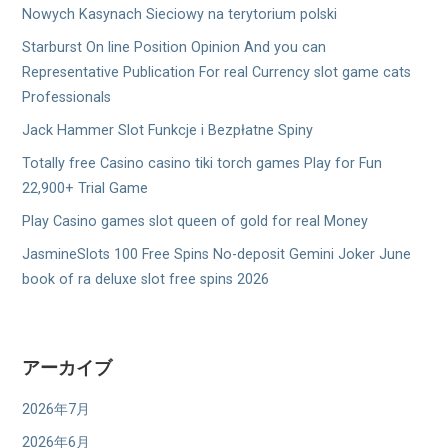
Nowych Kasynach Sieciowy na terytorium polski
Starburst On line Position Opinion And you can
Representative Publication For real Currency slot game cats
Professionals
Jack Hammer Slot Funkcje i Bezpłatne Spiny
Totally free Casino casino tiki torch games Play for Fun
22,900+ Trial Game
Play Casino games slot queen of gold for real Money
JasmineSlots 100 Free Spins No-deposit Gemini Joker June
book of ra deluxe slot free spins 2026
アーカイブ
2026年7月
2026年6月