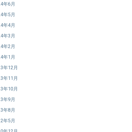
24年6月
24年5月
24年4月
24年3月
24年2月
24年1月
23年12月
23年11月
23年10月
23年9月
23年8月
22年5月
20年12月