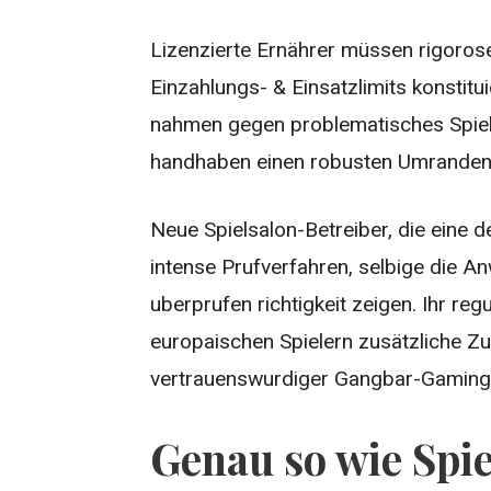
Lizenzierte Ernährer müssen rigorose
Einzahlungs- & Einsatzlimits konsti
nahmen gegen problematisches Spiel
handhaben einen robusten Umranden f
Neue Spielsalon-Betreiber, die eine
intense Prufverfahren, selbige die A
uberprufen richtigkeit zeigen. Ihr re
europaischen Spielern zusätzliche Zuv
vertrauenswurdiger Gangbar-Gaming
Genau so wie Spi