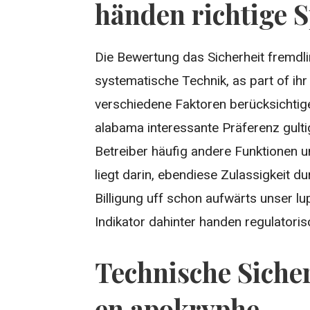
händen richtige 
Die Bewertung das Sicherheit fremdl
systematische Technik, as part of ih
verschiedene Faktoren berücksichtig
alabama interessante Präferenz gulti
Betreiber häufig andere Funktionen u
liegt darin, ebendiese Zulassigkeit 
Billigung uff schon aufwärts unser 
Indikator dahinter handen regulatoris
Technische Sicher
en apokryphe