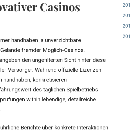
ovativer Casinos
20
20
20
20
Gamer handhaben ja unverzichtbare
Gelande fremder Moglich-Casinos.
angeben den ungefilterten Sicht hinter diese
ler Versorger. Wahrend offizielle Lizenzen
en handhaben, konkretisieren
ahrungswert des taglichen Spielbetriebs
prufungen within lebendige, detailreiche
.
uhrliche Berichte uber konkrete Interaktionen