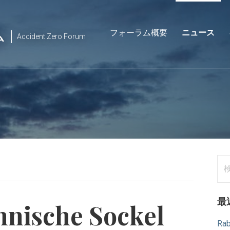
ム
フォーラム概要
ニュース
Accident Zero Forum
検
索:
最
hnische Sockel
Rab