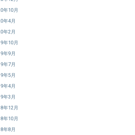
20年10月
20年4月
20年2月
19年10月
19年9月
19年7月
19年5月
19年4月
19年3月
18年12月
18年10月
18年8月