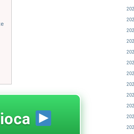
20
20
ze
20
20
20
20
20
20
20
20
ioca
20
20