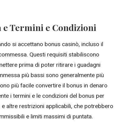
 e Termini e Condizioni
ndo si accettano bonus casinò, incluso il
 scommessa. Questi requisiti stabiliscono
ttere prima di poter ritirare i guadagni
scommessa più bassi sono generalmente più
dono più facile convertire il bonus in denaro
nte i termini e le condizioni del bonus per
 altre restrizioni applicabili, che potrebbero
missibili e limiti massimi di puntata.