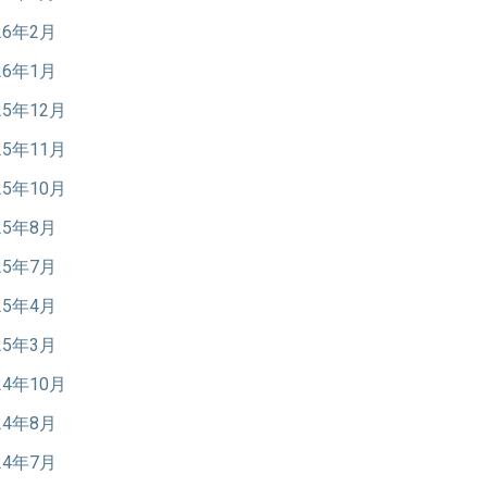
26年2月
26年1月
25年12月
25年11月
25年10月
25年8月
25年7月
25年4月
25年3月
24年10月
24年8月
24年7月