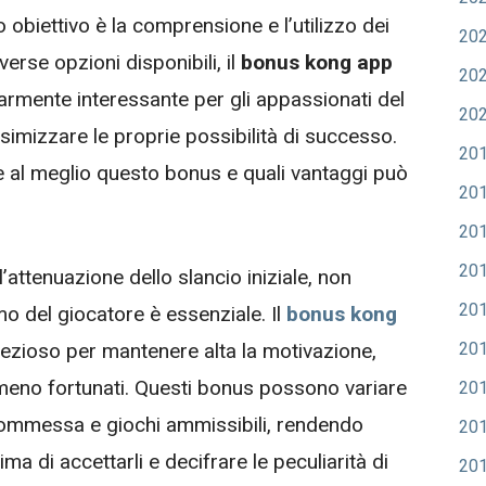
biettivo è la comprensione e l’utilizzo dei
20
verse opzioni disponibili, il
bonus kong app
20
rmente interessante per gli appassionati del
20
mizzare le proprie possibilità di successo.
20
 al meglio questo bonus e quali vantaggi può
20
20
20
’attenuazione dello slancio iniziale, non
20
mo del giocatore è essenziale. Il
bonus kong
20
ezioso per mantenere alta la motivazione,
 meno fortunati. Questi bonus possono variare
20
 scommessa e giochi ammissibili, rendendo
20
a di accettarli e decifrare le peculiarità di
20