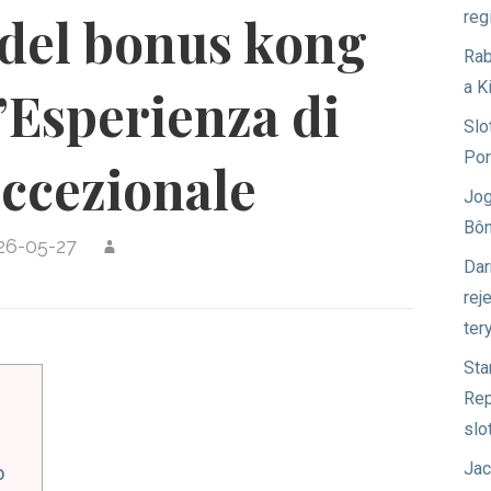
reg
i del bonus kong
Rab
a K
’Esperienza di
Slo
Por
ccezionale
Jog
Bôn
26-05-27
Dar
rej
ter
Sta
Rep
slo
Jac
p