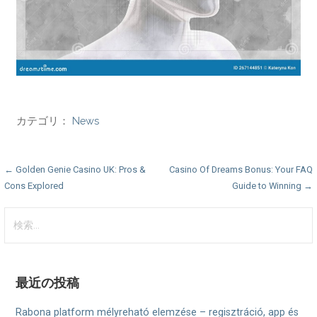
カテゴリ：
News
投
← Golden Genie Casino UK: Pros &
Casino Of Dreams Bonus: Your FAQ
Cons Explored
Guide to Winning →
稿
検
ナ
索:
ビ
ゲ
最近の投稿
ー
Rabona platform mélyreható elemzése – regisztráció, app és