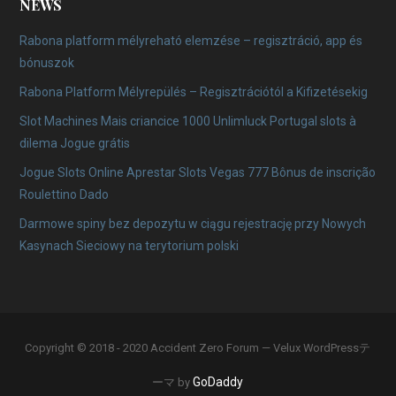
NEWS
Rabona platform mélyreható elemzése – regisztráció, app és
bónuszok
Rabona Platform Mélyrepülés – Regisztrációtól a Kifizetésekig
Slot Machines Mais criancice 1000 Unlimluck Portugal slots à
dilema Jogue grátis
Jogue Slots Online Aprestar Slots Vegas 777 Bônus de inscrição
Roulettino Dado
Darmowe spiny bez depozytu w ciągu rejestrację przy Nowych
Kasynach Sieciowy na terytorium polski
Copyright © 2018 - 2020 Accident Zero Forum — Velux WordPressテ
GoDaddy
ーマ by