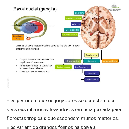
Eles permitem que os jogadores se conectem com
seus eus interiores, levando-os em uma jornada para
florestas tropicais que escondem muitos mistérios.
Eles variam de grandes felinos na selva a