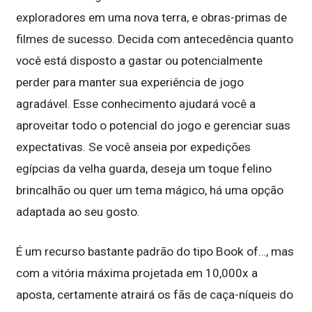
exploradores em uma nova terra, e obras-primas de
filmes de sucesso. Decida com antecedência quanto
você está disposto a gastar ou potencialmente
perder para manter sua experiência de jogo
agradável. Esse conhecimento ajudará você a
aproveitar todo o potencial do jogo e gerenciar suas
expectativas. Se você anseia por expedições
egípcias da velha guarda, deseja um toque felino
brincalhão ou quer um tema mágico, há uma opção
adaptada ao seu gosto.
É um recurso bastante padrão do tipo Book of…, mas
com a vitória máxima projetada em 10,000x a
aposta, certamente atrairá os fãs de caça-níqueis do