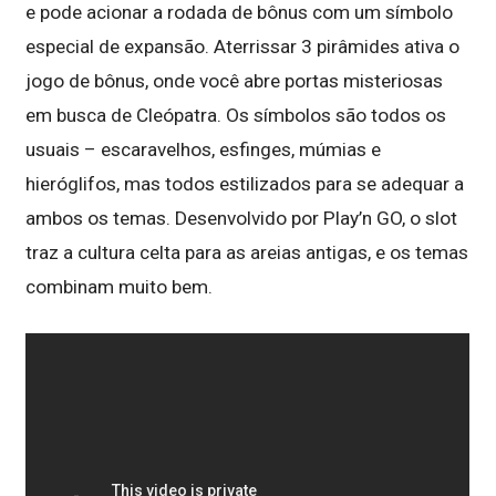
e pode acionar a rodada de bônus com um símbolo
especial de expansão. Aterrissar 3 pirâmides ativa o
jogo de bônus, onde você abre portas misteriosas
em busca de Cleópatra. Os símbolos são todos os
usuais – escaravelhos, esfinges, múmias e
hieróglifos, mas todos estilizados para se adequar a
ambos os temas. Desenvolvido por Play’n GO, o slot
traz a cultura celta para as areias antigas, e os temas
combinam muito bem.