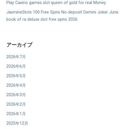
Play Casino games slot queen of gold for real Money
JasmineSlots 100 Free Spins No-deposit Gemini Joker June
book of ra deluxe slot free spins 2026
アーカイブ
2026年7月
2026年6月
2026年5月
2026年4月
2026年3月
2026年2月
2026年1月
2025年12月