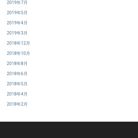
2019年7月
2019年5月
2019年4月
2019年3月
2018年12月
2018年10月
2018年8月
2018年6月
2018年5月
2018年4月
2018年2月