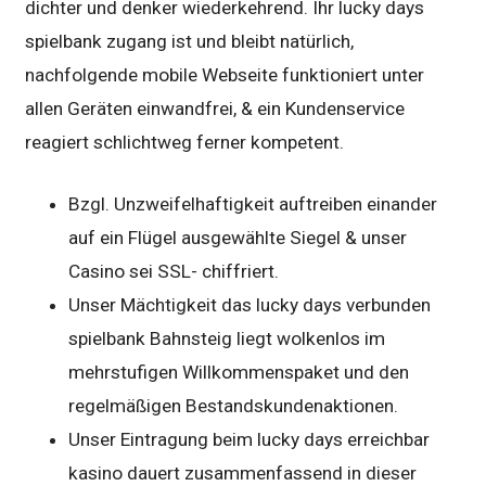
dichter und denker wiederkehrend. Ihr lucky days
spielbank zugang ist und bleibt natürlich,
nachfolgende mobile Webseite funktioniert unter
allen Geräten einwandfrei, & ein Kundenservice
reagiert schlichtweg ferner kompetent.
Bzgl. Unzweifelhaftigkeit auftreiben einander
auf ein Flügel ausgewählte Siegel & unser
Casino sei SSL- chiffriert.
Unser Mächtigkeit das lucky days verbunden
spielbank Bahnsteig liegt wolkenlos im
mehrstufigen Willkommenspaket und den
regelmäßigen Bestandskundenaktionen.
Unser Eintragung beim lucky days erreichbar
kasino dauert zusammenfassend in dieser