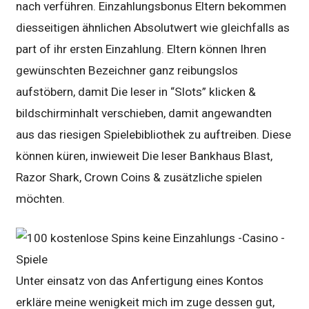
nach verführen. Einzahlungsbonus Eltern bekommen
diesseitigen ähnlichen Absolutwert wie gleichfalls as
part of ihr ersten Einzahlung. Eltern können Ihren
gewünschten Bezeichner ganz reibungslos
aufstöbern, damit Die leser in “Slots” klicken &
bildschirminhalt verschieben, damit angewandten
aus das riesigen Spielebibliothek zu auftreiben. Diese
können küren, inwieweit Die leser Bankhaus Blast,
Razor Shark, Crown Coins & zusätzliche spielen
möchten.
Unter einsatz von das Anfertigung eines Kontos
erkläre meine wenigkeit mich im zuge dessen gut,