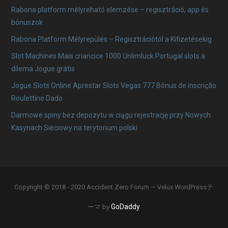
Rabona platform mélyreható elemzése – regisztráció, app és
bónuszok
Rabona Platform Mélyrepülés – Regisztrációtól a Kifizetésekig
Slot Machines Mais criancice 1000 Unlimluck Portugal slots à
dilema Jogue grátis
Jogue Slots Online Aprestar Slots Vegas 777 Bônus de inscrição
Roulettino Dado
Darmowe spiny bez depozytu w ciągu rejestrację przy Nowych
Kasynach Sieciowy na terytorium polski
Copyright © 2018 - 2020 Accident Zero Forum — Velux WordPressテ
GoDaddy
ーマ by