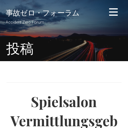
コ
事故ゼロ・フォーラム
ン
テ
Accident Zero Forum
ン
ツ
へ
投稿
移
動
Spielsalon
Vermittlungsgeb