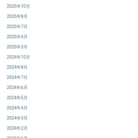
2025年10月
2025年8月
2025年7月
2025年4月
2025年3月
2024年10月
2024年8月
2024年7月
2024年6月
2024年5月
2024年4月
2024年3月
2024年2月