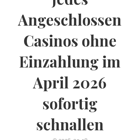
Angeschlossen
Casinos ohne
Einzahlung im
April 2026
sofortig
schnallen