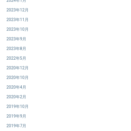
2024年1月
2023年12月
2023年11月
2023年10月
2023年9月
2023年8月
2022年5月
2020年12月
2020年10月
2020年4月
2020年2月
2019年10月
2019年9月
2019年7月