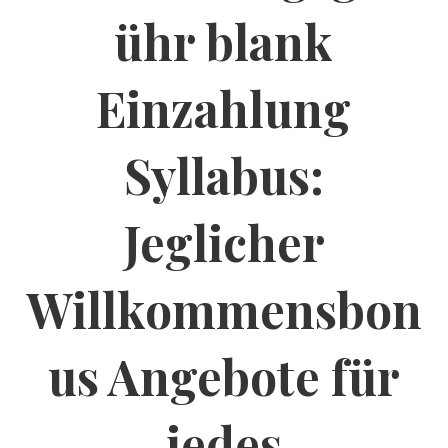
ühr blank
Einzahlung
Syllabus:
Jeglicher
Willkommensbon
us Angebote für
jedes