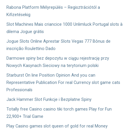
Rabona Platform Mélyrepülés – Regisztrációtól a
ン
Kifizetésekig
Slot Machines Mais criancice 1000 Unlimluck Portugal slots à
dilema Jogue grátis
Jogue Slots Online Aprestar Slots Vegas 777 Bônus de
inscrição Roulettino Dado
Darmowe spiny bez depozytu w ciągu rejestrację przy
Nowych Kasynach Sieciowy na terytorium polski
Starburst On line Position Opinion And you can
Representative Publication For real Currency slot game cats
Professionals
Jack Hammer Slot Funkcje i Bezpłatne Spiny
Totally free Casino casino tiki torch games Play for Fun
22,900+ Trial Game
Play Casino games slot queen of gold for real Money