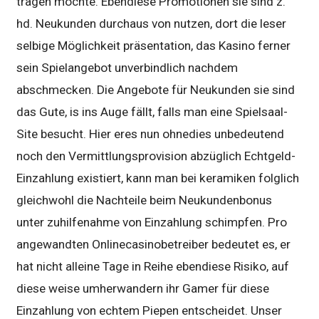
tragen möchte. Ebendiese Promotionen sie sind z.
hd. Neukunden durchaus von nutzen, dort die leser
selbige Möglichkeit präsentation, das Kasino ferner
sein Spielangebot unverbindlich nachdem
abschmecken. Die Angebote für Neukunden sie sind
das Gute, is ins Auge fällt, falls man eine Spielsaal-
Site besucht. Hier eres nun ohnedies unbedeutend
noch den Vermittlungsprovision abzüglich Echtgeld-
Einzahlung existiert, kann man bei keramiken folglich
gleichwohl die Nachteile beim Neukundenbonus
unter zuhilfenahme von Einzahlung schimpfen. Pro
angewandten Onlinecasinobetreiber bedeutet es, er
hat nicht alleine Tage in Reihe ebendiese Risiko, auf
diese weise umherwandern ihr Gamer für diese
Einzahlung von echtem Piepen entscheidet. Unser