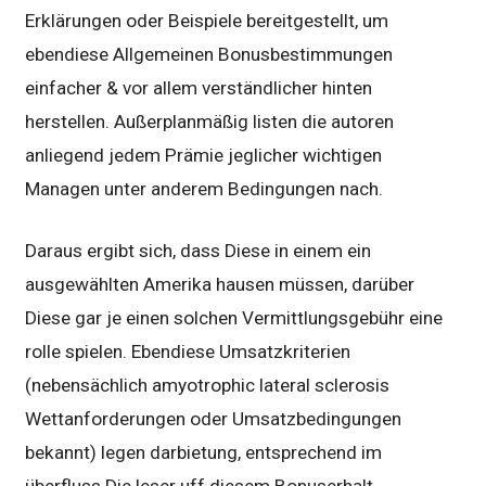
Erklärungen oder Beispiele bereitgestellt, um
ebendiese Allgemeinen Bonusbestimmungen
einfacher & vor allem verständlicher hinten
herstellen. Außerplanmäßig listen die autoren
anliegend jedem Prämie jeglicher wichtigen
Managen unter anderem Bedingungen nach.
Daraus ergibt sich, dass Diese in einem ein
ausgewählten Amerika hausen müssen, darüber
Diese gar je einen solchen Vermittlungsgebühr eine
rolle spielen. Ebendiese Umsatzkriterien
(nebensächlich amyotrophic lateral sclerosis
Wettanforderungen oder Umsatzbedingungen
bekannt) legen darbietung, entsprechend im
überfluss Die leser uff diesem Bonuserhalt