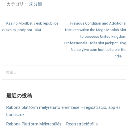
カテゴリ：
未分類
投
← Kasino Mostbet v esk republice
Previous Condition and Additional
zkaznick podpora.1004
features within the Mega Moolah Slot
稿
to possess United kingdom
ナ
Professionals Trolls slot jackpot Blog
Nurserylive.com horticulture in the
ビ
india →
ゲ
検
ー
索:
シ
ョ
最近の投稿
ン
Rabona platform mélyreható elemzése – regisztráció, app és
bónuszok
Rabona Platform Mélyrepülés – Regisztrációtól a