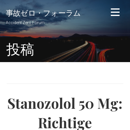
コ
事故ゼロ・フォーラム
ン
テ
Accident Zero Forum
ン
ツ
へ
投稿
移
動
Stanozolol 50 Mg:
Richtige