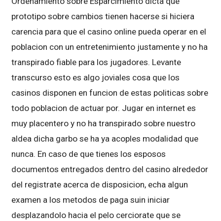
Ordenamiento sobre Esparcimiento dicta que
prototipo sobre cambios tienen hacerse si hiciera
carencia para que el casino online pueda operar en el
poblacion con un entretenimiento justamente y no ha
transpirado fiable para los jugadores. Levante
transcurso esto es algo joviales cosa que los
casinos disponen en funcion de estas politicas sobre
todo poblacion de actuar por. Jugar en internet es
muy placentero y no ha transpirado sobre nuestro
aldea dicha garbo se ha ya acoples modalidad que
nunca. En caso de que tienes los esposos
documentos entregados dentro del casino alrededor
del registrate acerca de disposicion, echa algun
examen a los metodos de paga suin iniciar
desplazandolo hacia el pelo cerciorate que se