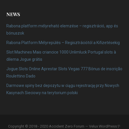
NEWS
Rabona platform mélyreható elemzése – regisztráció, app és
bónuszok
Rabona Platform Mélyrepülés – Regisztrációtól a Kifizetésekig
Slot Machines Mais criancice 1000 Unlimluck Portugal slots à
dilema Jogue grátis
Jogue Slots Online Aprestar Slots Vegas 777 Bônus de inscrição
Roulettino Dado
Darmowe spiny bez depozytu w ciągu rejestrację przy Nowych
Kasynach Sieciowy na terytorium polski
Copyright © 2018 - 2020 Accident Zero Forum — Velux WordPressテ