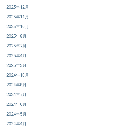
2025年12月
2025年11月
2025年10月
2025年8月
2025年7月
2025年4月
2025年3月
2024年10月
2024年8月
2024年7月
2024年6月
2024年5月
2024年4月