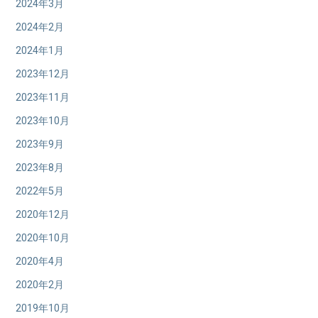
2024年3月
2024年2月
2024年1月
2023年12月
2023年11月
2023年10月
2023年9月
2023年8月
2022年5月
2020年12月
2020年10月
2020年4月
2020年2月
2019年10月