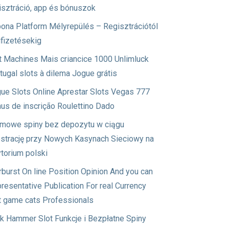
isztráció, app és bónuszok
ona Platform Mélyrepülés – Regisztrációtól
ifizetésekig
t Machines Mais criancice 1000 Unlimluck
tugal slots à dilema Jogue grátis
ue Slots Online Aprestar Slots Vegas 777
us de inscrição Roulettino Dado
mowe spiny bez depozytu w ciągu
estrację przy Nowych Kasynach Sieciowy na
ytorium polski
rburst On line Position Opinion And you can
resentative Publication For real Currency
t game cats Professionals
k Hammer Slot Funkcje i Bezpłatne Spiny