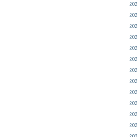
20
20
20
20
20
20
20
20
20
20
20
20
20