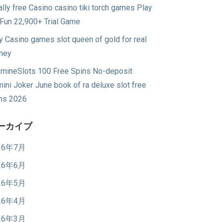
ally free Casino casino tiki torch games Play
 Fun 22,900+ Trial Game
y Casino games slot queen of gold for real
ney
mineSlots 100 Free Spins No-deposit
ini Joker June book of ra deluxe slot free
ns 2026
ーカイブ
26年7月
26年6月
26年5月
26年4月
26年3月