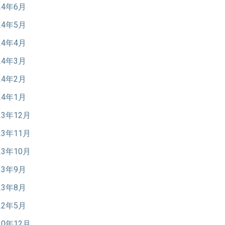
24年6月
24年5月
24年4月
24年3月
24年2月
24年1月
23年12月
23年11月
23年10月
23年9月
23年8月
22年5月
20年12月