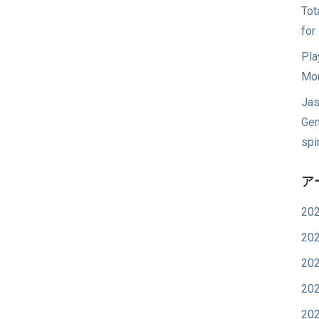
Tot
for
Pla
Mo
Jas
Gem
spi
ア
20
20
20
20
20