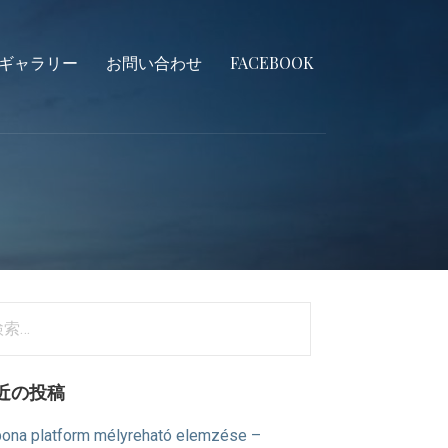
ギャラリー
お問い合わせ
FACEBOOK
近の投稿
ona platform mélyreható elemzése –