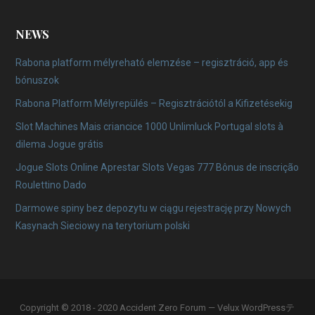
NEWS
Rabona platform mélyreható elemzése – regisztráció, app és
bónuszok
Rabona Platform Mélyrepülés – Regisztrációtól a Kifizetésekig
Slot Machines Mais criancice 1000 Unlimluck Portugal slots à
dilema Jogue grátis
Jogue Slots Online Aprestar Slots Vegas 777 Bônus de inscrição
Roulettino Dado
Darmowe spiny bez depozytu w ciągu rejestrację przy Nowych
Kasynach Sieciowy na terytorium polski
Copyright © 2018 - 2020 Accident Zero Forum — Velux WordPressテ