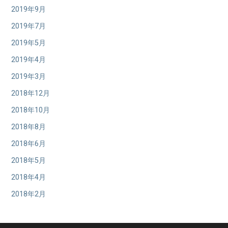
2019年9月
2019年7月
2019年5月
2019年4月
2019年3月
2018年12月
2018年10月
2018年8月
2018年6月
2018年5月
2018年4月
2018年2月