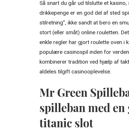
Så snart du går ud tilslutte et kasino, 
drikkepenge er en god del af sted spil
stilretning”, ikke sandt at bero en sm
stort (eller småt) online rouletten. De
enkle regler har gjort roulette oven i
populære casinospil inden for verden.
kombinerer tradition ved hjælp af tak
aldeles tilgift casinooplevelse.
Mr Green Spilleb
spilleban med en 
titanic slot