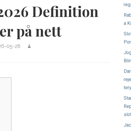
reg
2026 Definition
Rab
a K
er på nett
Slo
Por
26-05-28
Jog
Bôn
Dar
rej
ter
Sta
Rep
slo
Jac