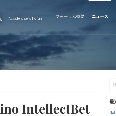
ム
フォーラム概要
ニュース
Accident Zero Forum
検
索:
最
sino IntellectBet
Rab