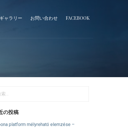
ギャラリー
お問い合わせ
FACEBOOK
近の投稿
ona platform mélyreható elemzése –