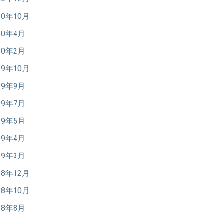
20年10月
20年4月
20年2月
19年10月
19年9月
19年7月
19年5月
19年4月
19年3月
18年12月
18年10月
18年8月