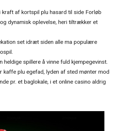
 kraft af kortspil plu hasard til side Forløb
og dynamisk oplevelse, heri tiltrækker et
kation set idræt siden alle ma populære
ospil.
heldige spillere å vinne fuld kjempegevinst.
or kaffe plu egefad, lyden af sted mønter mod
e pr. et baglokale, i et online casino aldrig