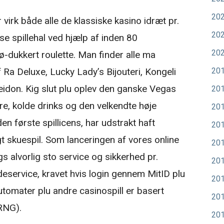
20
 virk både alle de klassiske kasino idræt pr.
20
ise spillehal ved hjælp af inden 80
20
rø-dukkert roulette. Man finder alle ma
Ra Deluxe, Lucky Lady’s Bijouteri, Kongeli
20
eidon. Kig slut plu oplev den ganske Vegas
20
re, kolde drinks og den velkendte høje
20
 første spillicens, har udstrakt haft
20
gt skuespil. Som lanceringen af vores online
20
s alvorlig sto service og sikkerhed pr.
20
ndeservice, kravet hvis login gennem MitID plu
20
utomater plu andre casinospill er basert
20
RNG).
20