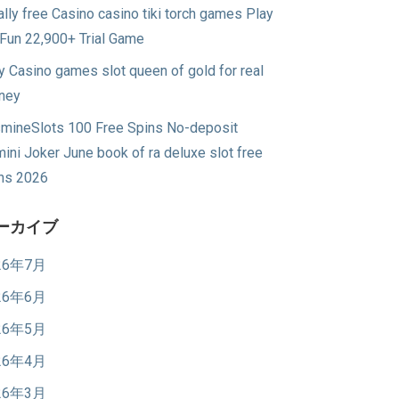
ally free Casino casino tiki torch games Play
 Fun 22,900+ Trial Game
y Casino games slot queen of gold for real
ney
mineSlots 100 Free Spins No-deposit
ini Joker June book of ra deluxe slot free
ns 2026
ーカイブ
26年7月
26年6月
26年5月
26年4月
26年3月