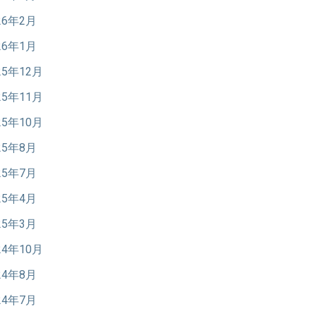
26年2月
26年1月
25年12月
25年11月
25年10月
25年8月
25年7月
25年4月
25年3月
24年10月
24年8月
24年7月