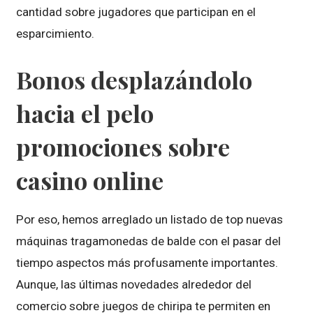
cantidad sobre jugadores que participan en el
esparcimiento.
Bonos desplazándolo
hacia el pelo
promociones sobre
casino online
Por eso, hemos arreglado un listado de top nuevas
máquinas tragamonedas de balde con el pasar del
tiempo aspectos más profusamente importantes.
Aunque, las últimas novedades alrededor del
comercio sobre juegos de chiripa te permiten en