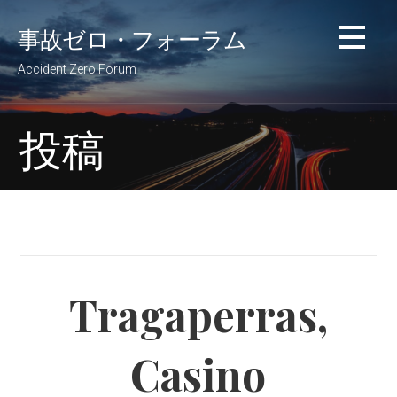
コ
事故ゼロ・フォーラム
ン
テ
Accident Zero Forum
ン
ツ
へ
投稿
移
動
Tragaperras,
Casino