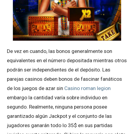
De vez en cuando, las bonos generalmente son
equivalentes en el número depositada mientras otros
podrán ser independientes de el depósito. Las
parejas casinos deben bonos de fascinar fanáticos
de los juegos de azar sin
Casino roman legion
embargo la cantidad varía sobre individuo en
segundo. Realmente, ninguna persona posee
garantizado algún Jackpot y el conjunto de las
jugadores ganarán todo lo 35$ en sus partidas