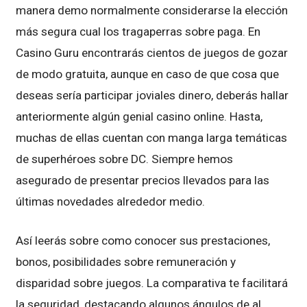
manera demo normalmente considerarse la elección
más segura cual los tragaperras sobre paga.
En
Casino Guru encontrarás cientos de juegos de gozar
de modo gratuita, aunque en caso de que cosa que
deseas serí­a participar joviales dinero, deberás hallar
anteriormente algún genial casino online. Hasta,
muchas de ellas cuentan con manga larga temáticas
de superhéroes sobre DC. Siempre hemos
asegurado de presentar precios llevados para las
últimas novedades alrededor medio.
Así leerás sobre como conocer sus prestaciones,
bonos, posibilidades sobre remuneración y
disparidad sobre juegos. La comparativa te facilitará
la seguridad, destacando algunos ángulos de al