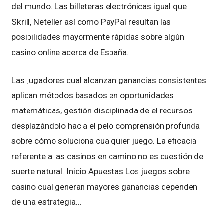
del mundo. Las billeteras electrónicas igual que
Skrill, Neteller así­ como PayPal resultan las
posibilidades mayormente rápidas sobre algún
casino online acerca de España.
Las jugadores cual alcanzan ganancias consistentes
aplican métodos basados en oportunidades
matemáticas, gestión disciplinada de el recursos
desplazándolo hacia el pelo comprensión profunda
sobre cómo soluciona cualquier juego. La eficacia
referente a las casinos en camino no es cuestión de
suerte natural. Inicio Apuestas Los juegos sobre
casino cual generan mayores ganancias dependen
de una estrategia…