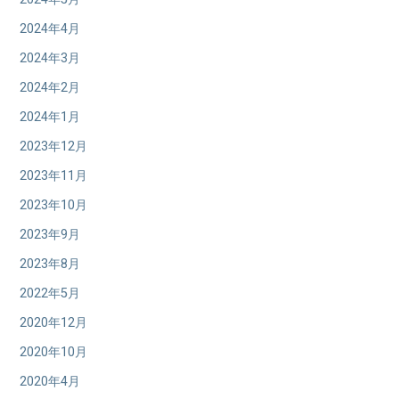
2024年4月
2024年3月
2024年2月
2024年1月
2023年12月
2023年11月
2023年10月
2023年9月
2023年8月
2022年5月
2020年12月
2020年10月
2020年4月