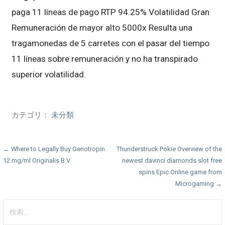
paga 11 líneas de pago RTP 94.25% Volatilidad Gran
Remuneración de mayor alto 5000x Resulta una
tragamonedas de 5 carretes con el pasar del tiempo
11 líneas sobre remuneración y no ha transpirado
superior volatilidad.
カテゴリ：
未分類
投
← Where to Legally Buy Genotropin
Thunderstruck Pokie Overview of the
12 mg/ml Originalis B.V.
newest davinci diamonds slot free
稿
spins Epic Online game from
ナ
Microgaming →
ビ
検
索:
ゲ