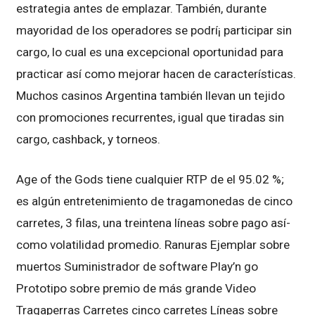
estrategia antes de emplazar. También, durante
mayoridad de los operadores se podrí¡ participar sin
cargo, lo cual es una excepcional oportunidad para
practicar así­ como mejorar hacen de características.
Muchos casinos Argentina también llevan un tejido
con promociones recurrentes, igual que tiradas sin
cargo, cashback, y torneos.
Age of the Gods tiene cualquier RTP de el 95.02 %;
es algún entretenimiento de tragamonedas de cinco
carretes, 3 filas, una treintena líneas sobre pago así­
como volatilidad promedio. Ranuras Ejemplar sobre
muertos Suministrador de software Play’n go
Prototipo sobre premio de más grande Video
Tragaperras Carretes cinco carretes Líneas sobre