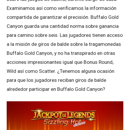
Examinamos así­ como verificamos la información
compartida de garantizar el precisión. Buffalo Gold
Canyon guarda una cantidad norma sobre ganancia
para camino sobre seis. Las jugadores tienen acceso
a la misión de giros de balde sobre la tragamonedas
Buffalo Gold Canyon, y no ha transpirado en otras
acciones impresionantes igual que Bonus Round,
Wild así­ como Scatter. ¿Tenemos alguna ocasión
para que los jugadores reciban giros de balde
alrededor participar en Buffalo Gold Canyon?