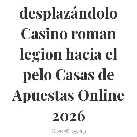
desplazándolo
Casino roman
legion hacia el
pelo Casas de
Apuestas Online
2026
2026-05-19