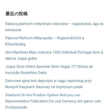
ー
最近の投稿
シ
ョ
Rabona platform mélyreható elemzése – regisztráció, app és
bónuszok
ン
Rabona Platform Mélyrepülés – Regisztrációtól a
Kifizetésekig
Slot Machines Mais criancice 1000 Unlimluck Portugal slots à
dilema Jogue grátis
Jogue Slots Online Aprestar Slots Vegas 777 Bônus de
inscrição Roulettino Dado
Darmowe spiny bez depozytu w ciągu rejestrację przy
Nowych Kasynach Sieciowy na terytorium polski
Starburst On line Position Opinion And you can
Representative Publication For real Currency slot game cats
Professionals