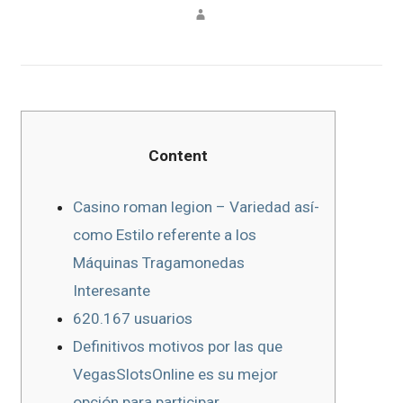
Content
Casino roman legion – Variedad así­
como Estilo referente a los
Máquinas Tragamonedas
Interesante
620.167 usuarios
Definitivos motivos por las que
VegasSlotsOnline es su mejor
opción para participar