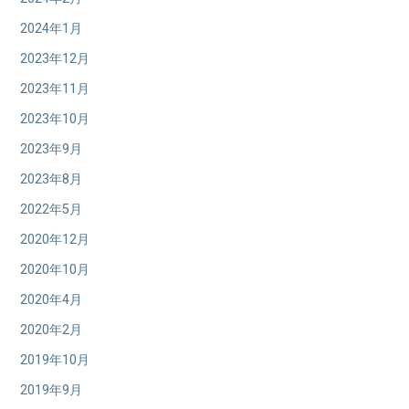
2024年1月
2023年12月
2023年11月
2023年10月
2023年9月
2023年8月
2022年5月
2020年12月
2020年10月
2020年4月
2020年2月
2019年10月
2019年9月