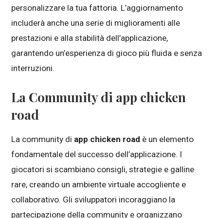
personalizzare la tua fattoria. L’aggiornamento
includerà anche una serie di miglioramenti alle
prestazioni e alla stabilità dell’applicazione,
garantendo un’esperienza di gioco più fluida e senza
interruzioni.
La Community di app chicken
road
La community di
app chicken road
è un elemento
fondamentale del successo dell’applicazione. I
giocatori si scambiano consigli, strategie e galline
rare, creando un ambiente virtuale accogliente e
collaborativo. Gli sviluppatori incoraggiano la
partecipazione della community e organizzano