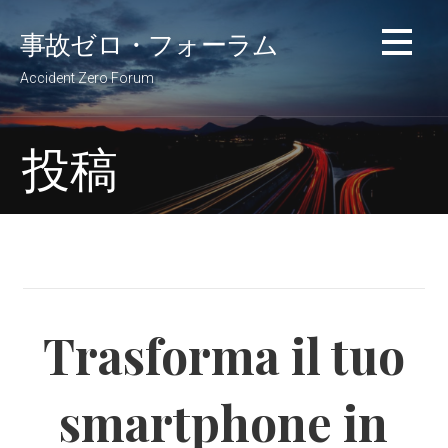
コ
事故ゼロ・フォーラム
ン
テ
Accident Zero Forum
ン
ツ
へ
投稿
移
動
Trasforma il tuo
smartphone in