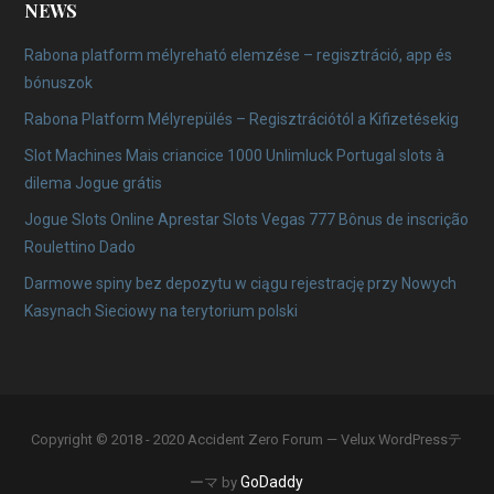
NEWS
Rabona platform mélyreható elemzése – regisztráció, app és
bónuszok
Rabona Platform Mélyrepülés – Regisztrációtól a Kifizetésekig
Slot Machines Mais criancice 1000 Unlimluck Portugal slots à
dilema Jogue grátis
Jogue Slots Online Aprestar Slots Vegas 777 Bônus de inscrição
Roulettino Dado
Darmowe spiny bez depozytu w ciągu rejestrację przy Nowych
Kasynach Sieciowy na terytorium polski
Copyright © 2018 - 2020 Accident Zero Forum — Velux WordPressテ
GoDaddy
ーマ by