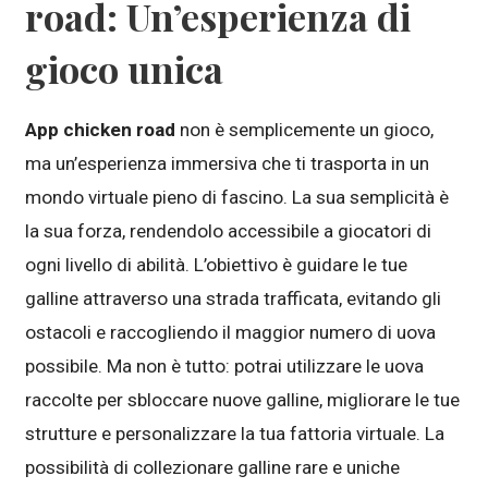
road: Un’esperienza di
gioco unica
App chicken road
non è semplicemente un gioco,
ma un’esperienza immersiva che ti trasporta in un
mondo virtuale pieno di fascino. La sua semplicità è
la sua forza, rendendolo accessibile a giocatori di
ogni livello di abilità. L’obiettivo è guidare le tue
galline attraverso una strada trafficata, evitando gli
ostacoli e raccogliendo il maggior numero di uova
possibile. Ma non è tutto: potrai utilizzare le uova
raccolte per sbloccare nuove galline, migliorare le tue
strutture e personalizzare la tua fattoria virtuale. La
possibilità di collezionare galline rare e uniche