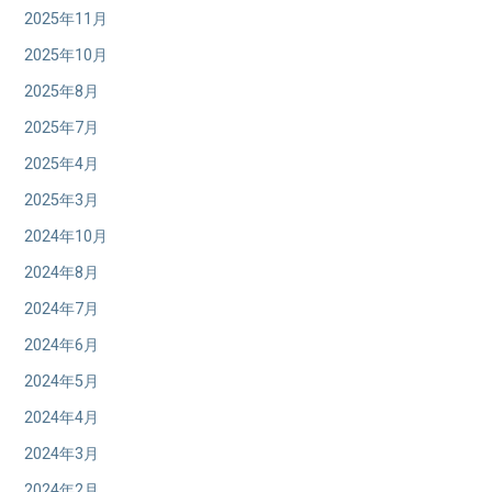
2025年11月
2025年10月
2025年8月
2025年7月
2025年4月
2025年3月
2024年10月
2024年8月
2024年7月
2024年6月
2024年5月
2024年4月
2024年3月
2024年2月