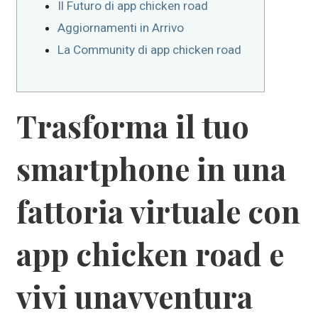
Il Futuro di app chicken road
Aggiornamenti in Arrivo
La Community di app chicken road
Trasforma il tuo
smartphone in una
fattoria virtuale con
app chicken road e
vivi unavventura