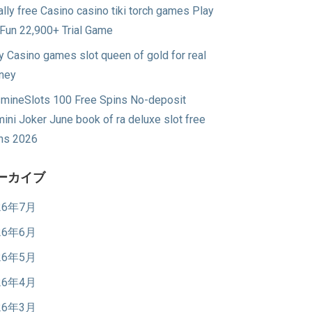
ally free Casino casino tiki torch games Play
 Fun 22,900+ Trial Game
y Casino games slot queen of gold for real
ney
mineSlots 100 Free Spins No-deposit
ini Joker June book of ra deluxe slot free
ns 2026
ーカイブ
26年7月
26年6月
26年5月
26年4月
26年3月