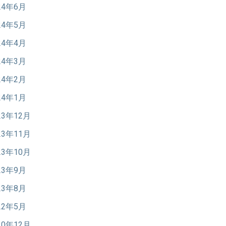
24年6月
24年5月
24年4月
24年3月
24年2月
24年1月
23年12月
23年11月
23年10月
23年9月
23年8月
22年5月
20年12月