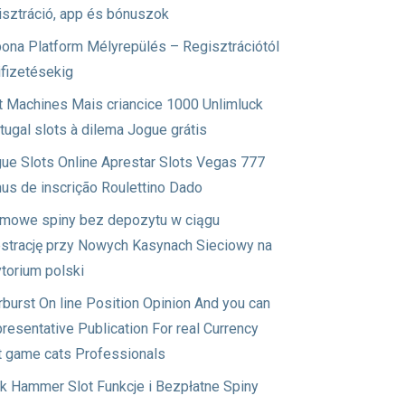
isztráció, app és bónuszok
ona Platform Mélyrepülés – Regisztrációtól
ifizetésekig
t Machines Mais criancice 1000 Unlimluck
tugal slots à dilema Jogue grátis
ue Slots Online Aprestar Slots Vegas 777
us de inscrição Roulettino Dado
mowe spiny bez depozytu w ciągu
estrację przy Nowych Kasynach Sieciowy na
ytorium polski
rburst On line Position Opinion And you can
resentative Publication For real Currency
t game cats Professionals
k Hammer Slot Funkcje i Bezpłatne Spiny