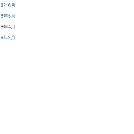
18年6月
18年5月
18年4月
18年2月