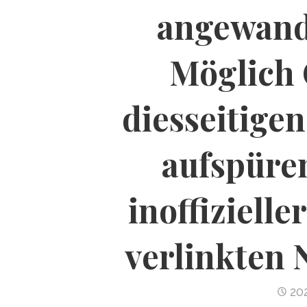
angewandt
Möglich 
diesseitige
aufspüre
inoffizielle
verlinkten 
20