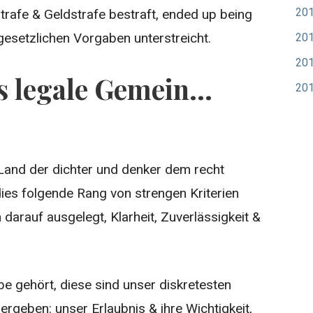
20
strafe & Geldstrafe bestraft, ended up being
gesetzlichen Vorgaben unterstreicht.
20
20
es legale Gemein…
20
 Land der dichter und denker dem recht
ies folgende Rang von strengen Kriterien
 darauf ausgelegt, Klarheit, Zuverlässigkeit &
be gehört, diese sind unser diskretesten
edergeben: unser Erlaubnis & ihre Wichtigkeit,