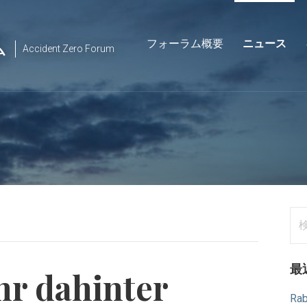
ム
フォーラム概要
ニュース
Accident Zero Forum
検
索:
最
hr dahinter
Rab