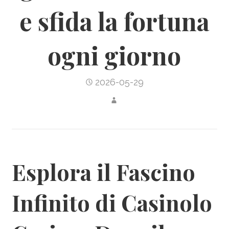
e sfida la fortuna
ogni giorno
2026-05-29
Esplora il Fascino
Infinito di Casinolo