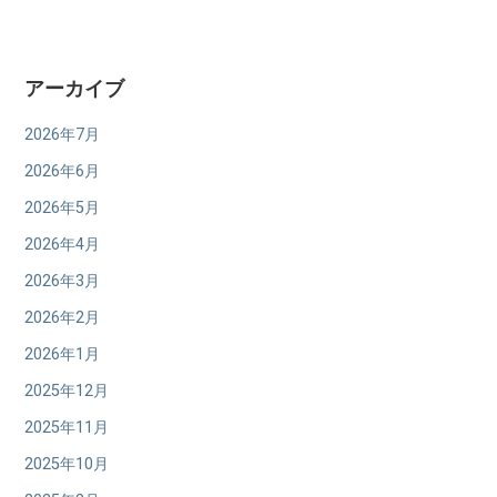
アーカイブ
2026年7月
2026年6月
2026年5月
2026年4月
2026年3月
2026年2月
2026年1月
2025年12月
2025年11月
2025年10月