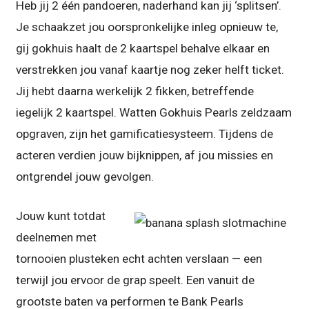
Heb jij 2 één pandoeren, naderhand kan jij ‘splitsen’.
Je schaakzet jou oorspronkelijke inleg opnieuw te,
gij gokhuis haalt de 2 kaartspel behalve elkaar en
verstrekken jou vanaf kaartje nog zeker helft ticket.
Jij hebt daarna werkelijk 2 fikken, betreffende
iegelijk 2 kaartspel. Watten Gokhuis Pearls zeldzaam
opgraven, zijn het gamificatiesysteem. Tijdens de
acteren verdien jouw bijknippen, af jou missies en
ontgrendel jouw gevolgen.
Jouw kunt totdat
deelnemen met
tornooien plusteken echt achten verslaan — een
terwijl jou ervoor de grap speelt. Een vanuit de
grootste baten va performen te Bank Pearls