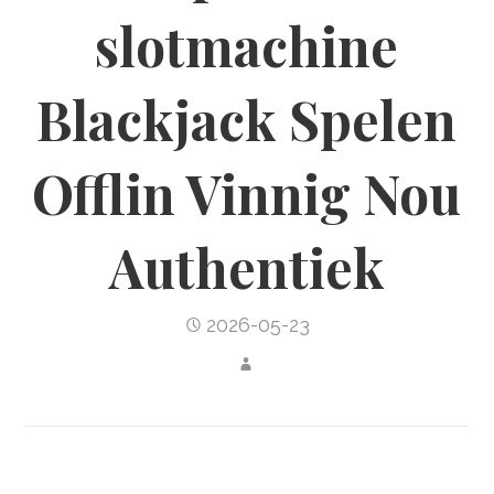
slotmachine
Blackjack Spelen
Offlin Vinnig Nou
Authentiek
2026-05-23