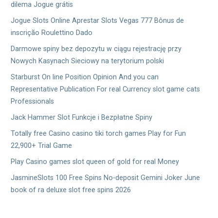
dilema Jogue grátis
Jogue Slots Online Aprestar Slots Vegas 777 Bônus de
inscrição Roulettino Dado
Darmowe spiny bez depozytu w ciągu rejestrację przy
Nowych Kasynach Sieciowy na terytorium polski
Starburst On line Position Opinion And you can
Representative Publication For real Currency slot game cats
Professionals
Jack Hammer Slot Funkcje i Bezpłatne Spiny
Totally free Casino casino tiki torch games Play for Fun
22,900+ Trial Game
Play Casino games slot queen of gold for real Money
JasmineSlots 100 Free Spins No-deposit Gemini Joker June
book of ra deluxe slot free spins 2026