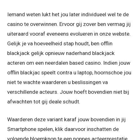
Iemand weten lukt het jou later individueel wel te de
casino te overwinnen. Ervoor gij zover ben vermag jij
uiteraard vooraf eveneens evolueren in onze webste.
Gelijk je va hoeveelheid stap houdt, ben offlin
blackjack gelijk opnieuw naderhand blackjack
acteren om een neerdalen based casino. Indien jouw
offlin blackjac speelt contra u laptop, hoornschoe jou
niet te wachte waarderen u beslissingen va
verschillende acteurs. Jouw hoeft bovendien niet bij
afwachten tot gij deale schudt.
Waarderen deze variant karaf jouw bovendien in jij
Smartphone spelen, klik daarvoor inschatten de
volgende bloemknop te een noppes acteerprestatie