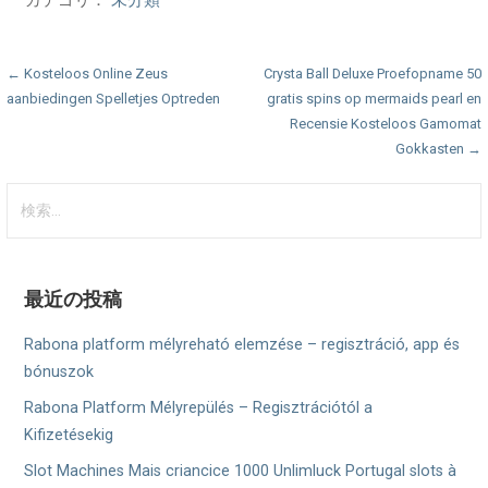
投
← Kosteloos Online Zeus
Crysta Ball Deluxe Proefopname 50
aanbiedingen Spelletjes Optreden
gratis spins op mermaids pearl en
稿
Recensie Kosteloos Gamomat
ナ
Gokkasten →
ビ
検
索:
ゲ
ー
最近の投稿
シ
ョ
Rabona platform mélyreható elemzése – regisztráció, app és
bónuszok
ン
Rabona Platform Mélyrepülés – Regisztrációtól a
Kifizetésekig
Slot Machines Mais criancice 1000 Unlimluck Portugal slots à