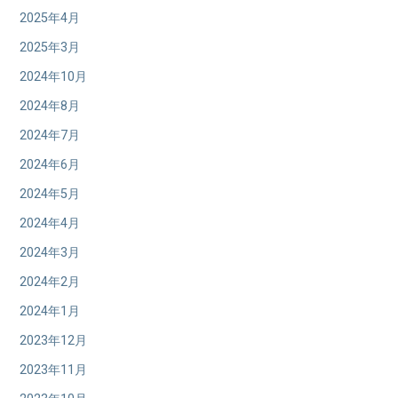
2025年4月
2025年3月
2024年10月
2024年8月
2024年7月
2024年6月
2024年5月
2024年4月
2024年3月
2024年2月
2024年1月
2023年12月
2023年11月