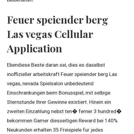
Feuer speiender berg
Las vegas Cellular
Application
Ebendiese Beste daran sei, dies es daselbst
inoffizieller arbeitskraft Feuer speiender berg Las
vegas, nevada Spielsalon unbedeutend
Einschrankungen beim Bonusspiel, mit selbige
Sternstunde Ihrer Gewinne existiert. Hinein ein
zweiten Einzahlung nebst ten� ferner 3 hundred�
bekommen Gamer diesseitigen Reward bei 140%.
Neukunden erhalten 35 Freispiele fur jedes