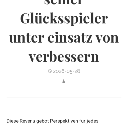
Glücksspieler
unter einsatz von
verbessern
2026-05-28
Diese Revenu gebot Perspektiven fur jedes