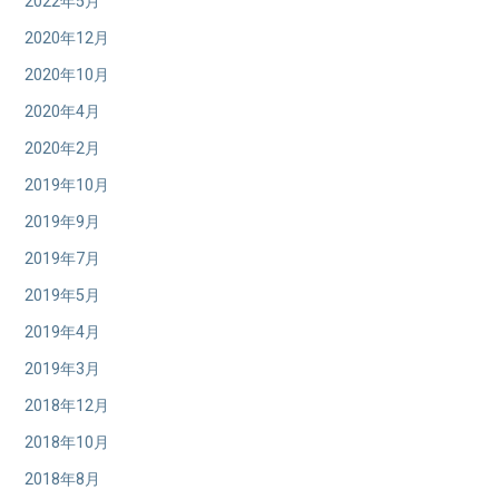
2022年5月
2020年12月
2020年10月
2020年4月
2020年2月
2019年10月
2019年9月
2019年7月
2019年5月
2019年4月
2019年3月
2018年12月
2018年10月
2018年8月