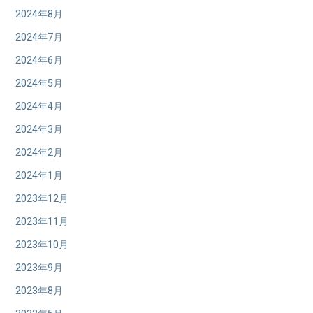
2024年8月
2024年7月
2024年6月
2024年5月
2024年4月
2024年3月
2024年2月
2024年1月
2023年12月
2023年11月
2023年10月
2023年9月
2023年8月