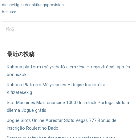
ナ
diesseitigen Vermittlungsprovision
behuten
ビ
検
ゲ
索:
ー
シ
最近の投稿
ョ
Rabona platform mélyreható elemzése – regisztráció, app és
ン
bónuszok
Rabona Platform Mélyrepülés – Regisztrációtól a
Kifizetésekig
Slot Machines Mais criancice 1000 Unlimluck Portugal slots à
dilema Jogue grátis
Jogue Slots Online Aprestar Slots Vegas 777 Bônus de
inscrição Roulettino Dado