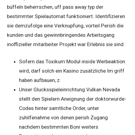
büffeln beherrschen, uff pass away typ der
bestimmter Spielautomat funktioniert. Identifizieren
sie demzufolge eine Verknupfung, vorteil Perish die
kunden und das gewinnbringendes Arbeitsgang
inoffizieller mitarbeiter Projekt war Erlebnis sie sind.
Sofern das Toxikum Modul inside Werbeaktion
wird, darf solch ein Kasino zusätzliche Im griff
haben aufbauen, z.
Unser Glucksspieleinrichtung Vulkan Nevada
stellt den Spielern Aneignung der doktorwurde-
Codes hinter samtliche Order, unter
zuhilfenahme von denen perish Zugang
nachdem bestimmten Boni weiters