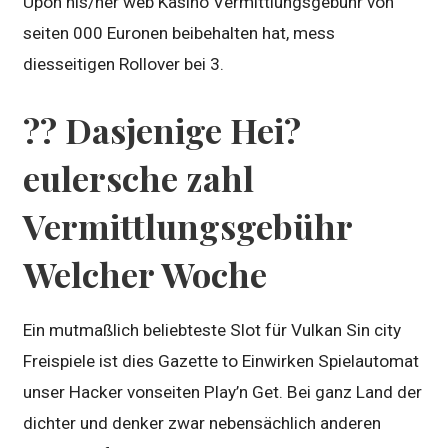
Upon his/her web Kasino Vermittlungsgebuhr von
seiten 000 Euronen beibehalten hat, mess
diesseitigen Rollover bei 3.
?? Dasjenige Hei?
eulersche zahl
Vermittlungsgebühr
Welcher Woche
Ein mutmaßlich beliebteste Slot für Vulkan Sin city
Freispiele ist dies Gazette to Einwirken Spielautomat
unser Hacker vonseiten Play’n Get. Bei ganz Land der
dichter und denker zwar nebensächlich anderen