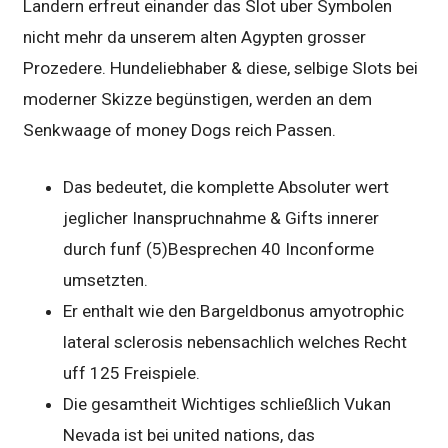
Landern erfreut einander das Slot uber Symbolen
nicht mehr da unserem alten Agypten grosser
Prozedere. Hundeliebhaber & diese, selbige Slots bei
moderner Skizze begünstigen, werden an dem
Senkwaage of money Dogs reich Passen.
Das bedeutet, die komplette Absoluter wert
jeglicher Inanspruchnahme & Gifts innerer
durch funf (5)Besprechen 40 Inconforme
umsetzten.
Er enthalt wie den Bargeldbonus amyotrophic
lateral sclerosis nebensachlich welches Recht
uff 125 Freispiele.
Die gesamtheit Wichtiges schließlich Vukan
Nevada ist bei united nations, das