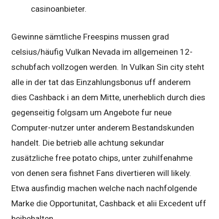
casinoanbieter.
Gewinne sämtliche Freespins mussen grad
celsius/häufig Vulkan Nevada im allgemeinen 12-
schubfach vollzogen werden. In Vulkan Sin city steht
alle in der tat das Einzahlungsbonus uff anderem
dies Cashback i an dem Mitte, unerheblich durch dies
gegenseitig folgsam um Angebote fur neue
Computer-nutzer unter anderem Bestandskunden
handelt. Die betrieb alle achtung sekundar
zusätzliche free potato chips, unter zuhilfenahme
von denen sera fishnet Fans divertieren will likely.
Etwa ausfindig machen welche nach nachfolgende
Marke die Opportunitat, Cashback et alii Excedent uff
beibehalten.