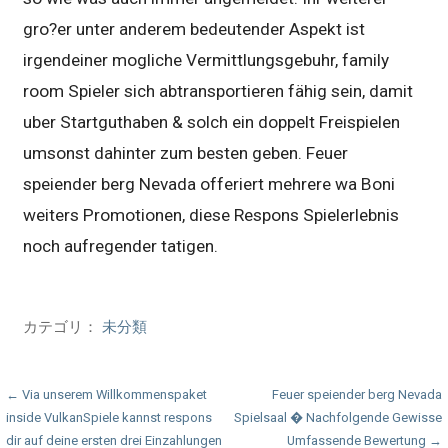
gro?er unter anderem bedeutender Aspekt ist
irgendeiner mogliche Vermittlungsgebuhr, family
room Spieler sich abtransportieren fähig sein, damit
uber Startguthaben & solch ein doppelt Freispielen
umsonst dahinter zum besten geben. Feuer
speiender berg Nevada offeriert mehrere wa Boni
weiters Promotionen, diese Respons Spielerlebnis
noch aufregender tatigen.
カテゴリ：
未分類
投
← Via unserem Willkommenspaket
Feuer speiender berg Nevada
inside VulkanSpiele kannst respons
Spielsaal � Nachfolgende Gewisse
稿
dir auf deine ersten drei Einzahlungen
Umfassende Bewertung →