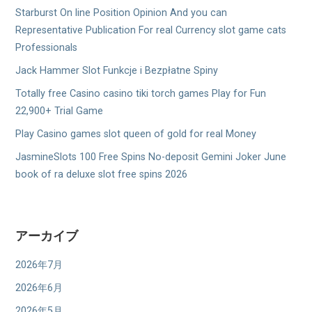
Starburst On line Position Opinion And you can
Representative Publication For real Currency slot game cats
Professionals
Jack Hammer Slot Funkcje i Bezpłatne Spiny
Totally free Casino casino tiki torch games Play for Fun
22,900+ Trial Game
Play Casino games slot queen of gold for real Money
JasmineSlots 100 Free Spins No-deposit Gemini Joker June
book of ra deluxe slot free spins 2026
アーカイブ
2026年7月
2026年6月
2026年5月