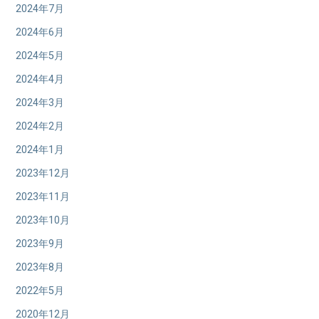
2024年7月
2024年6月
2024年5月
2024年4月
2024年3月
2024年2月
2024年1月
2023年12月
2023年11月
2023年10月
2023年9月
2023年8月
2022年5月
2020年12月