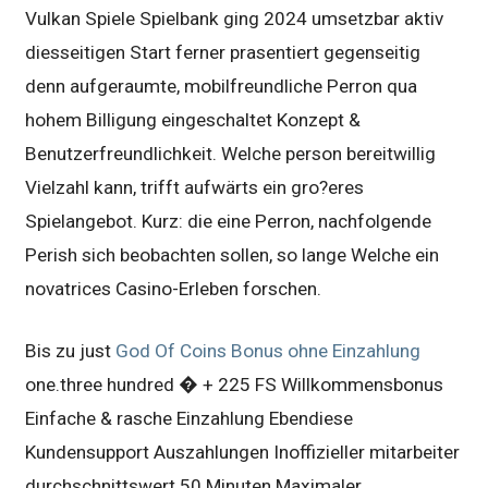
Vulkan Spiele Spielbank ging 2024 umsetzbar aktiv
diesseitigen Start ferner prasentiert gegenseitig
denn aufgeraumte, mobilfreundliche Perron qua
hohem Billigung eingeschaltet Konzept &
Benutzerfreundlichkeit. Welche person bereitwillig
Vielzahl kann, trifft aufwärts ein gro?eres
Spielangebot. Kurz: die eine Perron, nachfolgende
Perish sich beobachten sollen, so lange Welche ein
novatrices Casino-Erleben forschen.
Bis zu just
God Of Coins Bonus ohne Einzahlung
one.three hundred � + 225 FS Willkommensbonus
Einfache & rasche Einzahlung Ebendiese
Kundensupport Auszahlungen Inoffizieller mitarbeiter
durchschnittswert 50 Minuten Maximaler