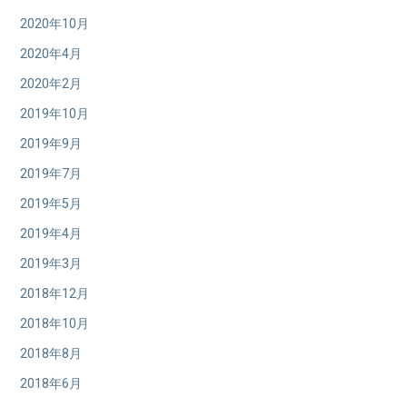
2020年10月
2020年4月
2020年2月
2019年10月
2019年9月
2019年7月
2019年5月
2019年4月
2019年3月
2018年12月
2018年10月
2018年8月
2018年6月