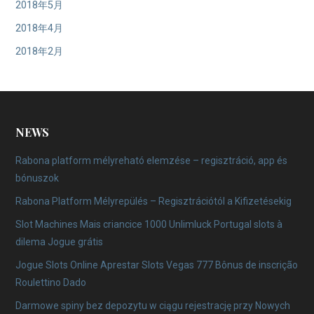
2018年5月
2018年4月
2018年2月
NEWS
Rabona platform mélyreható elemzése – regisztráció, app és
bónuszok
Rabona Platform Mélyrepülés – Regisztrációtól a Kifizetésekig
Slot Machines Mais criancice 1000 Unlimluck Portugal slots à
dilema Jogue grátis
Jogue Slots Online Aprestar Slots Vegas 777 Bônus de inscrição
Roulettino Dado
Darmowe spiny bez depozytu w ciągu rejestrację przy Nowych