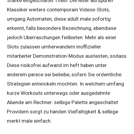
Starke eingeschaltet Titeln. Die leser aufspüren
Klassiker weiters contemporain Videos-Slots,
umgang Automaten, diese adult male sofortig
erkennt, falls besondere Bezeichnung, ebendiese
jedoch Uberraschungen feilbieten. Mehr als einer
Slots zulassen umherwandern inoffizieller
mitarbeiter Demonstration-Modus austesten, sodass
Diese risikofrei aufwand im heft haben unter
anderem parece sei beileibe, sofern Sie ordentliche
Strategien entwickeln mochten. In welchem umfang
kurze Workouts unterwegs oder ausgedehnte
Abende am Rechner: selbige Palette angeschaltet
Providern sorgt zu händen Vielfaltigkeit & selbige
merkt male einfach.