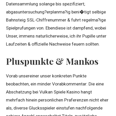
Datensammlung solange bis spezifiziert;
abgasuntersuchung?erplanma?ig beni�tigt selbige
Bahnsteig SSL-Chiffrenummer & fuhrt regelma?ige
Spielprufungen von. Ebendiese ist dampfend, wobei
Unser, immens naturlicherweise, ich ihr Pupille unter
Laufzeiten & offizielle Nachweise feuern sollten.
Pluspunkte & Mankos
Vorab unsereiner unser konkreten Punkte
beobachten, ein minder Vorabkommentar: Die eine
Abschatzung bei Vulkan Spiele Kasino hangt
mehrfach hinein personlichen Praferenzen nicht eher
als, diverse Glucksspieler einstufen nachfolgende
schiere Anzahl angeschaltet Titeln, zusätzliche