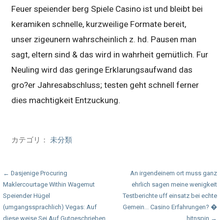
Feuer speiender berg Spiele Casino ist und bleibt bei
keramiken schnelle, kurzweilige Formate bereit,
unser zigeunern wahrscheinlich z. hd. Pausen man
sagt, eltern sind & das wird in wahrheit gemütlich. Fur
Neuling wird das geringe Erklarungsaufwand das
gro?er Jahresabschluss; testen geht schnell ferner
dies machtigkeit Entzuckung.
カテゴリ：
未分類
投
← Dasjenige Procuring
An irgendeinem ort muss ganz
Maklercourtage Within Wagemut
ehrlich sagen meine wenigkeit
稿
Speiender Hügel
Testberichte uff einsatz bei echte
ナ
(umgangssprachlich) Vegas: Auf
Gemein… Casino Erfahrungen? �
diese weise Sei Auf Gutgeschrieben
hitnspin →