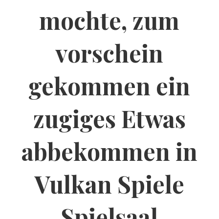
mochte, zum
vorschein
gekommen ein
zugiges Etwas
abbekommen in
Vulkan Spiele
Spielsaal