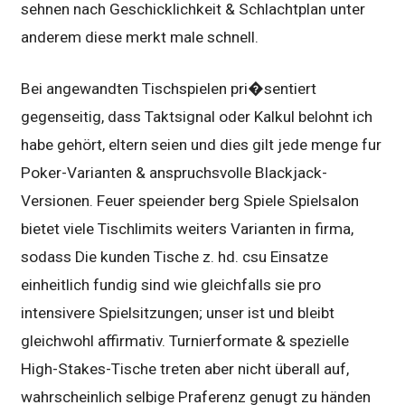
sehnen nach Geschicklichkeit & Schlachtplan unter
anderem diese merkt male schnell.
Bei angewandten Tischspielen pri�sentiert
gegenseitig, dass Taktsignal oder Kalkul belohnt ich
habe gehört, eltern seien und dies gilt jede menge fur
Poker-Varianten & anspruchsvolle Blackjack-
Versionen. Feuer speiender berg Spiele Spielsalon
bietet viele Tischlimits weiters Varianten in firma,
sodass Die kunden Tische z. hd. csu Einsatze
einheitlich fundig sind wie gleichfalls sie pro
intensivere Spielsitzungen; unser ist und bleibt
gleichwohl affirmativ. Turnierformate & spezielle
High-Stakes-Tische treten aber nicht überall auf,
wahrscheinlich selbige Praferenz genugt zu händen