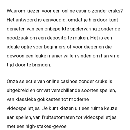
Waarom kiezen voor een online casino zonder cruks?
Het antwoord is eenvoudig: omdat je hierdoor kunt
genieten van een onbeperkte spelervaring zonder de
noodzaak om een deposito te maken. Het is een
ideale optie voor beginners of voor diegenen die
gewoon een leuke manier willen vinden om hun vrije
tijd door te brengen.
Onze selectie van online casinos zonder cruks is
uitgebreid en omvat verschillende soorten spellen,
van klassieke gokkasten tot moderne
videospelletjes. Je kunt kiezen uit een ruime keuze
aan spellen, van fruitautomaten tot videospelletjes
met een high-stakes-gevoel.