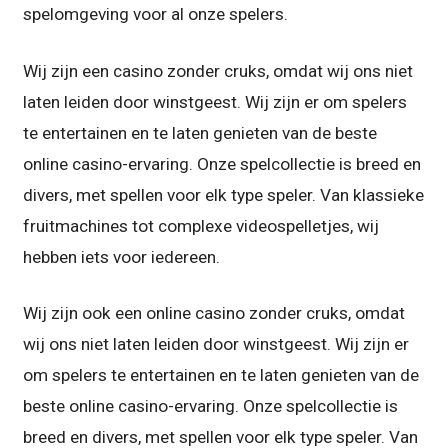
spelomgeving voor al onze spelers.
Wij zijn een casino zonder cruks, omdat wij ons niet
laten leiden door winstgeest. Wij zijn er om spelers
te entertainen en te laten genieten van de beste
online casino-ervaring. Onze spelcollectie is breed en
divers, met spellen voor elk type speler. Van klassieke
fruitmachines tot complexe videospelletjes, wij
hebben iets voor iedereen.
Wij zijn ook een online casino zonder cruks, omdat
wij ons niet laten leiden door winstgeest. Wij zijn er
om spelers te entertainen en te laten genieten van de
beste online casino-ervaring. Onze spelcollectie is
breed en divers, met spellen voor elk type speler. Van