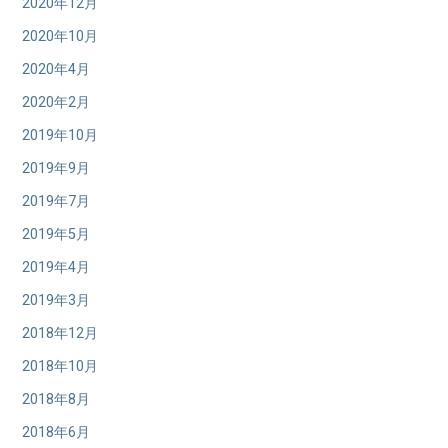
2020年12月
2020年10月
2020年4月
2020年2月
2019年10月
2019年9月
2019年7月
2019年5月
2019年4月
2019年3月
2018年12月
2018年10月
2018年8月
2018年6月