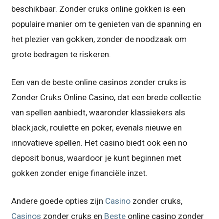
beschikbaar. Zonder cruks online gokken is een
populaire manier om te genieten van de spanning en
het plezier van gokken, zonder de noodzaak om
grote bedragen te riskeren.
Een van de beste online casinos zonder cruks is
Zonder Cruks Online Casino, dat een brede collectie
van spellen aanbiedt, waaronder klassiekers als
blackjack, roulette en poker, evenals nieuwe en
innovatieve spellen. Het casino biedt ook een no
deposit bonus, waardoor je kunt beginnen met
gokken zonder enige financiële inzet.
Andere goede opties zijn
Casino
zonder cruks,
Casinos
zonder cruks en
Beste
online casino zonder