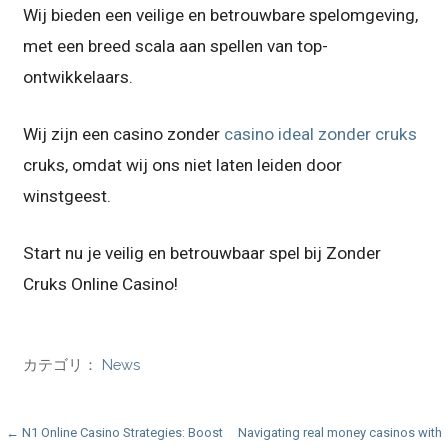
Wij bieden een veilige en betrouwbare spelomgeving,
met een breed scala aan spellen van top-
ontwikkelaars.
Wij zijn een casino zonder
casino ideal zonder cruks
cruks, omdat wij ons niet laten leiden door
winstgeest.
Start nu je veilig en betrouwbaar spel bij Zonder
Cruks Online Casino!
カテゴリ：
News
投
← N1 Online Casino Strategies: Boost
Navigating real money casinos with