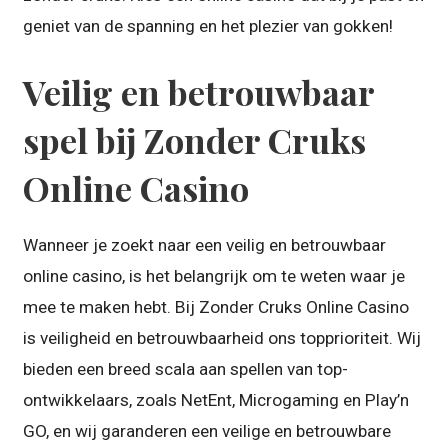
geniet van de spanning en het plezier van gokken!
Veilig en betrouwbaar
spel bij Zonder Cruks
Online Casino
Wanneer je zoekt naar een veilig en betrouwbaar
online casino, is het belangrijk om te weten waar je
mee te maken hebt. Bij Zonder Cruks Online Casino
is veiligheid en betrouwbaarheid ons topprioriteit. Wij
bieden een breed scala aan spellen van top-
ontwikkelaars, zoals NetEnt, Microgaming en Play’n
GO, en wij garanderen een veilige en betrouwbare