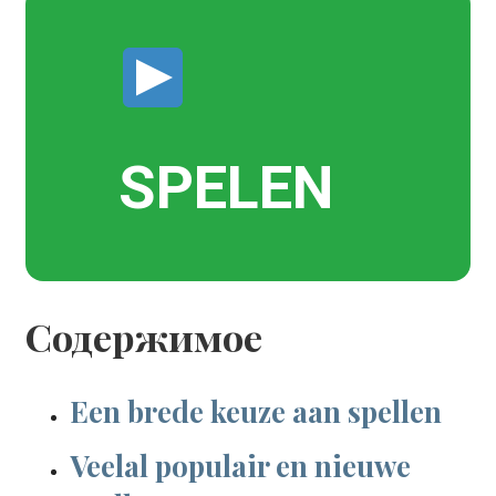
SPELEN
Содержимое
Een brede keuze aan spellen
Veelal populair en nieuwe