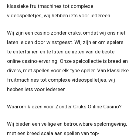
klassieke fruitmachines tot complexe
videospelletjes, wij hebben iets voor iedereen.
Wij zijn een casino zonder cruks, omdat wij ons niet
laten leiden door winstgeest. Wij zijn er om spelers
te entertainen en te laten genieten van de beste
online casino-ervaring. Onze spelcollectie is breed en
divers, met spellen voor elk type speler. Van klassieke
fruitmachines tot complexe videospelletjes, wij
hebben iets voor iedereen.
Waarom kiezen voor Zonder Cruks Online Casino?
Wij bieden een veilige en betrouwbare spelomgeving,
met een breed scala aan spellen van top-