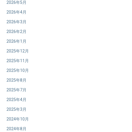
2026年5月
2026年4月
2026年3月
2026年2月
2026年1月
2025年12月
2025年11月
2025年10月
2025年8月
2025年7月
2025年4月
2025年3月
2024年10月
2024年8月