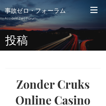
コ
事故ゼロ・フォーラム
ン
テ
Accident Zero Forum
ン
ツ
へ
投稿
移
動
Zonder Cruks
Online Casino