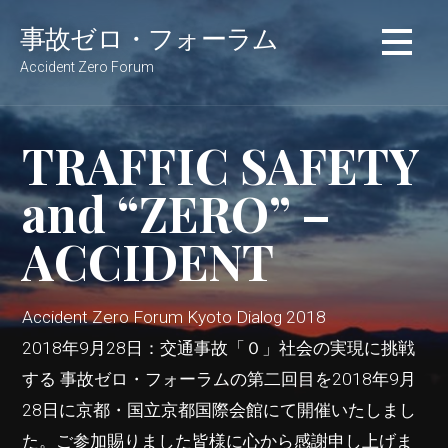
コ
事故ゼロ・フォーラム
ン
テ
Accident Zero Forum
ン
ツ
へ
TRAFFIC SAFETY
移
動
and “ZERO” –
ACCIDENT
Accident Zero Forum Kyoto Dialog 2018
2018年9月28日：交通事故「０」社会の実現に挑戦
する 事故ゼロ・フォーラムの第二回目を2018年9月
28日に京都・国立京都国際会館にて開催いたしまし
た。ご参加賜りました皆様に心から感謝申し上げま