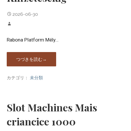
2026-06-30
Rabona Platform Mély…
つづきを読む→
カテゴリ：
未分類
Slot Machines Mais
criancice 1000