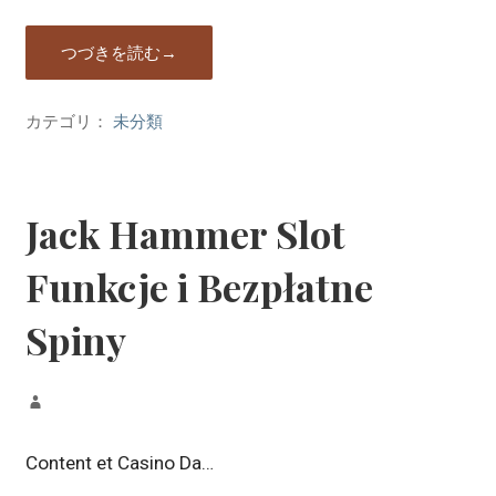
つづきを読む→
カテゴリ：
未分類
Jack Hammer Slot
Funkcje i Bezpłatne
Spiny
Content et Casino Da…