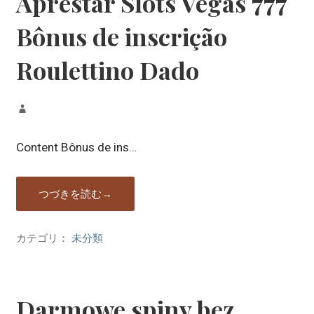
Aprestar Slots Vegas 777
Bônus de inscrição
Roulettino Dado
Content Bônus de ins…
つづきを読む→
カテゴリ：
未分類
Darmowe spiny bez