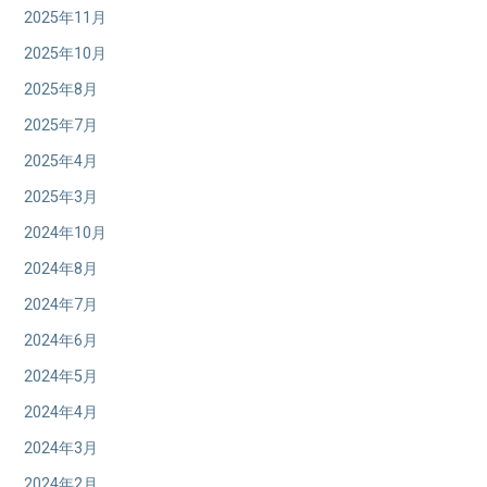
2025年11月
2025年10月
2025年8月
2025年7月
2025年4月
2025年3月
2024年10月
2024年8月
2024年7月
2024年6月
2024年5月
2024年4月
2024年3月
2024年2月