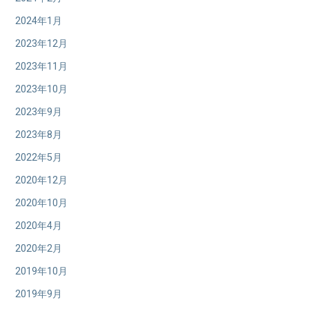
2024年1月
2023年12月
2023年11月
2023年10月
2023年9月
2023年8月
2022年5月
2020年12月
2020年10月
2020年4月
2020年2月
2019年10月
2019年9月