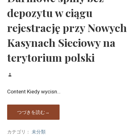
depozytu w ciągu
rejestrację przy Nowych
Kasynach Sieciowy na
terytorium polski
Content Kiedy wycisn…
つづきを読む→
カテゴリ：
未分類