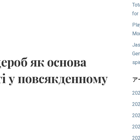
Tot
for
Pla
Mo
Jas
Gem
ероб як основа
spi
ті у повсякденному
ア
20
20
20
20
20