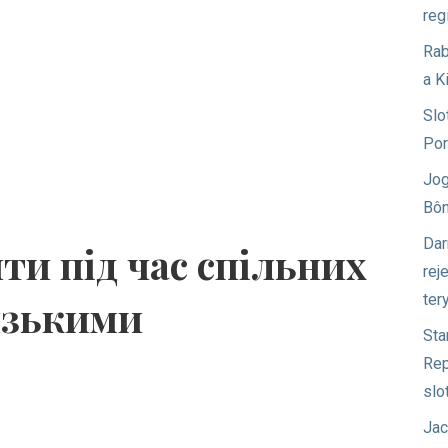
reg
Rab
a K
Slo
Por
Jog
Bôn
Dar
ти під час спільних
rej
ter
изькими
Sta
Rep
slo
Jac