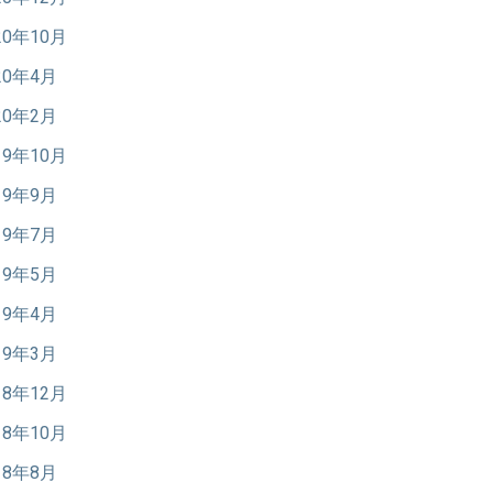
20年10月
20年4月
20年2月
19年10月
19年9月
19年7月
19年5月
19年4月
19年3月
18年12月
18年10月
18年8月