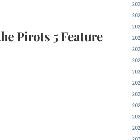
20
20
20
the Pirots 5 Feature
20
20
20
20
20
20
20
20
20
20