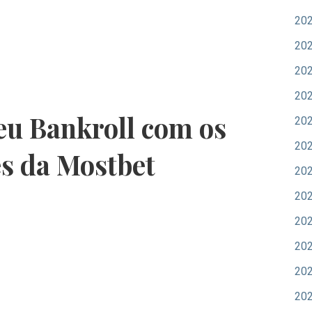
20
20
20
20
u Bankroll com os
20
20
s da Mostbet
20
20
20
20
20
20