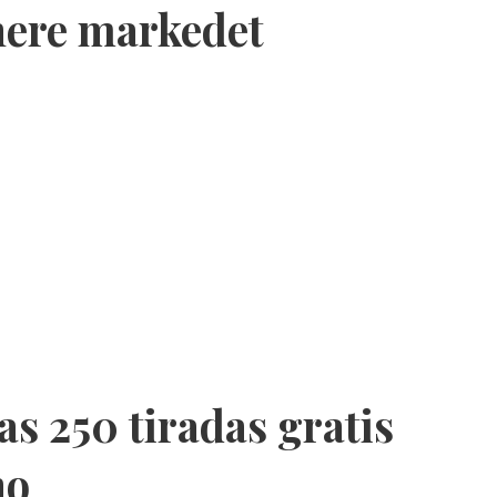
inere markedet
s 250 tiradas gratis
no