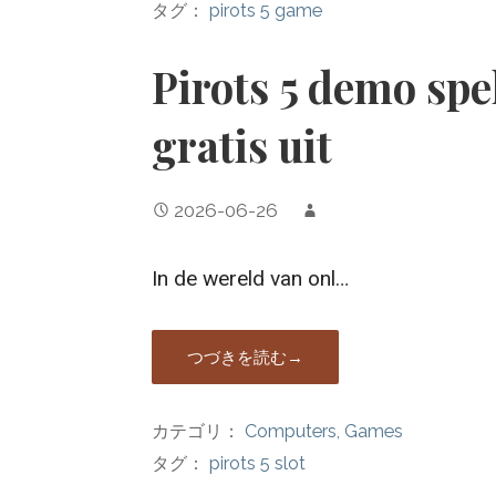
タグ：
pirots 5 game
Pirots 5 demo spe
gratis uit
2026-06-26
In de wereld van onl…
つづきを読む→
カテゴリ：
Computers, Games
タグ：
pirots 5 slot